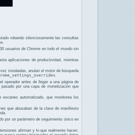
ado robando silenciosamente las consultas
os.
00 usuarios de Chrome en todo el mundo sin
sta aplicaciones de productividad, mientras
a vez instaladas, anulan el motor de búsqueda
rome_settings_overrides
.
el operador antes de llegar a una página de
a pasado por una capa de monetización que
de escaneo automatizado, que monitorea los
nes que abusaban de la clave de manifiesto
eda.
cado por un parámetro de seguimiento único en
xtensiones afirman y lo que realmente hacen.
que nunca rastrea búsquedas ni recopila datos