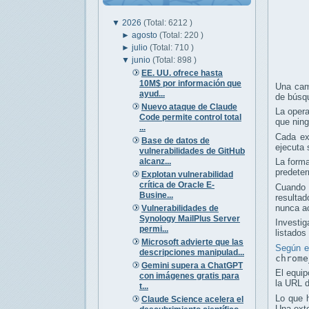
▼
2026
(Total: 6212 )
►
agosto
(Total: 220 )
►
julio
(Total: 710 )
▼
junio
(Total: 898 )
EE. UU. ofrece hasta
10M$ por información que
Una cam
ayud...
de búsqu
Nuevo ataque de Claude
La oper
Code permite control total
que nin
...
Cada ex
Base de datos de
ejecuta 
vulnerabilidades de GitHub
alcanz...
La forma
predeter
Explotan vulnerabilidad
crítica de Oracle E-
Cuando e
Busine...
resulta
nunca a
Vulnerabilidades de
Synology MailPlus Server
Investi
permi...
listado
Microsoft advierte que las
Según e
descripciones manipulad...
chrome
Gemini supera a ChatGPT
El equip
con imágenes gratis para
la URL d
t...
Lo que h
Claude Science acelera el
Una exte