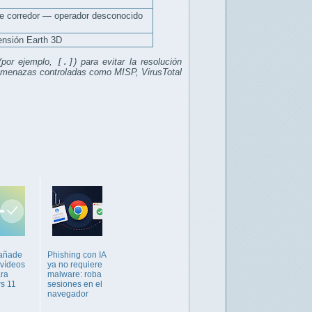
e corredor — operador desconocido
tensión Earth 3D
(por ejemplo,
[.]
) para evitar la resolución
de amenazas controladas como MISP, VirusTotal
 añade
Phishing con IA
 vídeos
ya no requiere
ra
malware: roba
s 11
sesiones en el
navegador