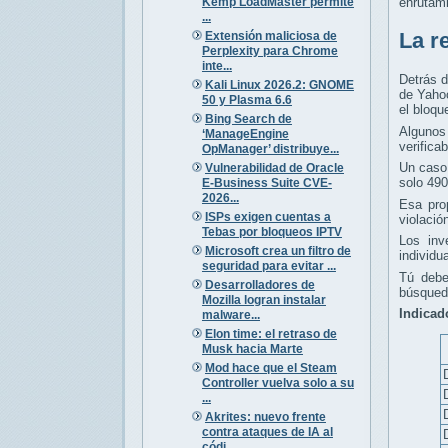
Kemp LoadMaster permite
enrutami
...
La r
Extensión maliciosa de
Perplexity para Chrome
inte...
Detrás d
Kali Linux 2026.2: GNOME
de Yaho
50 y Plasma 6.6
el bloqu
Bing Search de
Algunos 
‘ManageEngine
verifica
OpManager’ distribuye...
Un caso 
Vulnerabilidad de Oracle
solo 490
E-Business Suite CVE-
2026...
Esa pro
ISPs exigen cuentas a
violació
Tebas por bloqueos IPTV
Los inv
Microsoft crea un filtro de
individu
seguridad para evitar ...
Tú debe
Desarrolladores de
búsqued
Mozilla logran instalar
Indicad
malware...
Elon time: el retraso de
Musk hacia Marte
Mod hace que el Steam
Controller vuelva solo a su
...
Akrites: nuevo frente
contra ataques de IA al
códi...