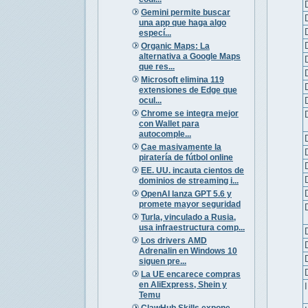
Gemini permite buscar
una app que haga algo
especí...
Organic Maps: La
alternativa a Google Maps
que res...
Microsoft elimina 119
extensiones de Edge que
ocul...
Chrome se integra mejor
con Wallet para
autocomple...
Cae masivamente la
piratería de fútbol online
EE. UU. incauta cientos de
dominios de streaming i...
OpenAI lanza GPT 5.6 y
promete mayor seguridad
Turla, vinculado a Rusia,
usa infraestructura comp...
Los drivers AMD
Adrenalin en Windows 10
siguen pre...
La UE encarece compras
en AliExpress, Shein y
Temu
ClawHub Skills expone