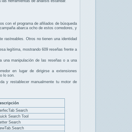
a las herramientas de análisis estándar.
sos con el programa de afiliados de búsqueda
 campaña abarca ocho de estos corredores, y
 rastreables. Otros no tienen una identidad
esa legítima, mostrando 609 reseñas frente a
a una manipulación de las reseñas o a una
redor en lugar de dirigirse a extensiones
o lo son.
cida y restablecer manualmente tu motor de
escripción
PerfecTab Search
uick Search Tool
etter Search
NewTab.Search