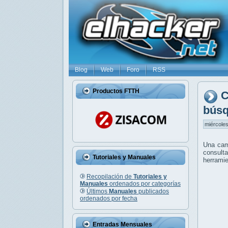
Blog
Web
Foro
RSS
Productos FTTH
C
búsq
miércoles
Una cam
consult
Tutoriales y Manuales
herramie
Recopilación de
Tutoriales y
Manuales
ordenados por categorías
Últimos
Manuales
publicados
ordenados por fecha
Entradas Mensuales