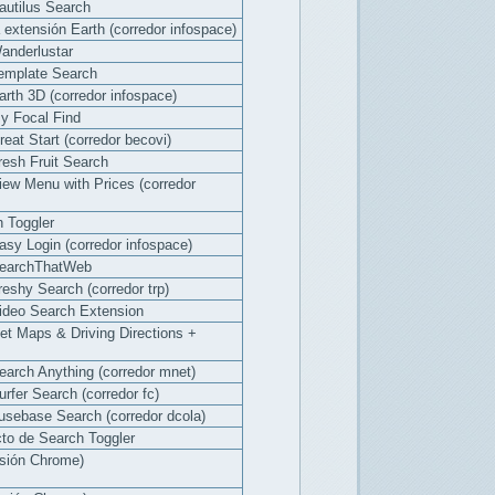
autilus Search
 extensión Earth (corredor infospace)
anderlustar
Template Search
arth 3D (corredor infospace)
My Focal Find
eat Start (corredor becovi)
resh Fruit Search
iew Menu with Prices (corredor
h Toggler
asy Login (corredor infospace)
 SearchThatWeb
reshy Search (corredor trp)
Video Search Extension
et Maps & Driving Directions +
earch Anything (corredor mnet)
rfer Search (corredor fc)
usebase Search (corredor dcola)
cto de Search Toggler
nsión Chrome)