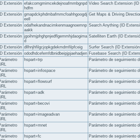
ID Extensión
efakcomgmimcekdejnoafmmbgnpd
Video Search Extension (ID
hdfm
ID Extensión
gmapdckphdmbafmmcfoahhgoogdj
Get Maps & Driving Directi
eell
ID Extensión
odafhekandnacimkenmaagnoemnp
Search Anything (ID Extens
aakk
ID Extensión
jgoihmjphghpnjedflgemmhjdaogima
Satelliten Earth (ID Extens
d
ID Extensión
dllhnjhfilgcjopkgdekmdmfilpfceig
Surfer Search (ID Extensió
ID Extensión
ododhdcefemfdbnidbeipjpjaehadjen
Fusebase Search (ID Exten
Parámetro
hspart=trp
Parámetro de seguimiento d
URL
Parámetro
hspart=infospace
Parámetro de seguimiento 
URL
Parámetro
hspart=flowsurf
Parámetro de seguimiento d
URL
Parámetro
hspart=adk
Parámetro de seguimiento d
URL
Parámetro
hspart=becovi
Parámetro de seguimiento d
URL
Parámetro
hspart=imageadvan
Parámetro de seguimiento d
URL
Parámetro
hspart=mnet
Parámetro de seguimiento d
URL
Parámetro
hspart=fc
Parámetro de seguimiento d