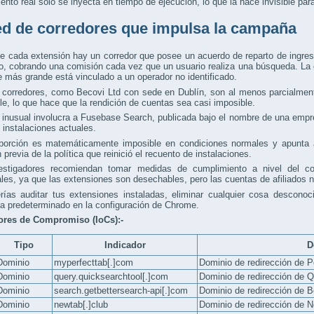
ento real solo se inyecta en tiempo de ejecución, lo que la hace invisible par
ed de corredores que impulsa la campaña
e cada extensión hay un corredor que posee un acuerdo de reparto de ingre
o, cobrando una comisión cada vez que un usuario realiza una búsqueda. La
e más grande está vinculado a un operador no identificado.
corredores, como Becovi Ltd con sede en Dublín, son al menos parcialmente
ble, lo que hace que la rendición de cuentas sea casi imposible.
inusual involucra a Fusebase Search, publicada bajo el nombre de una empr
 instalaciones actuales.
porción es matemáticamente imposible en condiciones normales y apunta 
n previa de la política que reinició el recuento de instalaciones.
estigadores recomiendan tomar medidas de cumplimiento a nivel del cor
ales, ya que las extensiones son desechables, pero las cuentas de afiliados n
rías auditar tus extensiones instaladas, eliminar cualquier cosa descono
a predeterminado en la configuración de Chrome.
ores de Compromiso (IoCs):-
Tipo
Indicador
D
Dominio
myperfecttab[.]com
Dominio de redirección de 
Dominio
query.quicksearchtool[.]com
Dominio de redirección de Q
Dominio
search.getbettersearch-api[.]com
Dominio de redirección de B
Dominio
newtab[.]club
Dominio de redirección de 