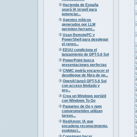
Hacienda de España
usará IA israelí para
potenciar...
Agentes míticos
generados por LLM
permiten herrami...
Usan RemotePC y
PowerShell para desplegar
el ranso...
EEUU condiciona el
lanzamiento de GPT-5.6 Sol
PowerPoint busca
presentaciones perfectas
CNMC podría encarecer el
despliegue de fibra de op...
OpenAI lanzó GPT-5.6 Sol
con acceso limitado y
pro...
Crea un Windows portátil
con Windows To Go
Paquetes de Go y npm
comprometidos utilizan
tareas...
RedAmon: IA que
encadena reconocimiento,
explotaci...
Consiguen hacer