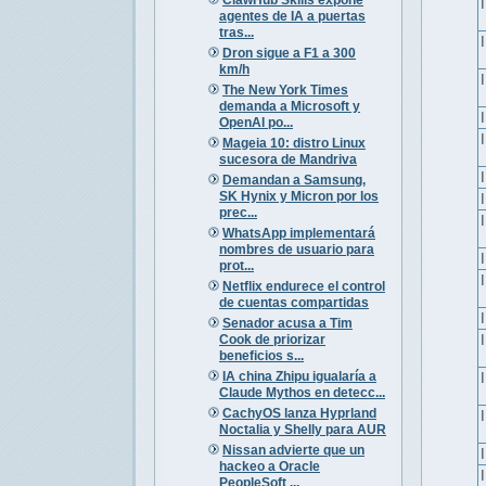
agentes de IA a puertas
tras...
Dron sigue a F1 a 300
km/h
The New York Times
demanda a Microsoft y
OpenAI po...
Mageia 10: distro Linux
sucesora de Mandriva
Demandan a Samsung,
SK Hynix y Micron por los
prec...
WhatsApp implementará
nombres de usuario para
prot...
Netflix endurece el control
de cuentas compartidas
Senador acusa a Tim
Cook de priorizar
beneficios s...
IA china Zhipu igualaría a
Claude Mythos en detecc...
CachyOS lanza Hyprland
Noctalia y Shelly para AUR
Nissan advierte que un
hackeo a Oracle
PeopleSoft ...