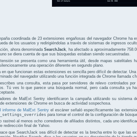
paña coordinada de 23 extensiones engañosas del navegador Chrome ha est
eda de los usuarios y redirigiéndolas a través de sistemas de ingresos ocult
ación, ahora denominada
SearchJack
, ha afectado a aproximadamente 758.0
guno se diera cuenta de que sus búsquedas estaban siendo secuestradas.
tensión se presenta como una herramienta útil, desde mapas satelitales ha
silenciosamente una operación diferente en segundo plano.
 en que funcionan estas extensiones es sencilla pero difícil de detectar. Un
minado del navegador utilizando una función integrada de Chrome llamada
ch
scribes una consulta, esta pasa por servidores de relevo controlados por 
dos. Tú ves lo que parece una búsqueda normal, pero cada consulta ya h
ceptaste.
gadores de MalExt Sentry identificaron la campaña utilizando su sistema 
s de extensiones de Chrome en busca de actividad sospechosa.
l informe de MalExt Sentry
el escáner señaló específicamente las extensio
_settings_overrides
para tomar el control de la configuración de búsqu
o rastreó al menos ocho corredores de afiliados distintos, cada uno identifi
e redirección final de Yahoo.
ace que SearchJack sea difícil de detectar es la brecha entre lo que las e
nsión, Nautilus Search, dice a los usuarios en su descripción de la tienda 