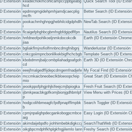
ID Extensión
keadechokmcohlcampccppbjjeabg
Quick Search Tool (ID Exte
hcd
ID Extensión
epdmngmgidehpmhjamdjcaecplig
Better Search (ID Extensió
mcfh
ID Extensión
pookachmhghnpgjhebhilcidgdphdlh
NewTab.Search (ID Extensi
i
ID Extensión
flcaigefphghbcgbmfngbfdgipdflfpn
Nautilus Search (ID Extens
ID Extensión
hnfdneofpohlkoeljnmkdocokcdk
Earth (ID Extensión Chrome
jiaa
ID Extensión
bgliakflmjnofiolfmnbncdmgfnibgnj
Wanderlustar (ID Extensión
ID Extensión
cnkcgoiimpncbonlilkekbigfhchcbgb
Template Search (ID Exten
ID Extensión
kbobdmmjbaljcombpliahadgoafgoh
Earth 3D (ID Extensión Chr
cd
ID Extensión
eeejfmalgedffijdepcdmgemfnadjefe
My Focal Find (ID Extensió
ID Extensión
mccmkaicbneobeclkbloeoopcfeip
Great Start (ID Extensión C
mio
ID Extensión
jeookppofphgjnhjkifeejcmjbpiogka
Fresh Fruit Search (ID Ext
ID Extensión
ijbmkpeacbkgpfkomjbionjgdhbmlpf
View Menu with Prices (ID 
p
ID Extensión
hodgcolihbmeagfcfpdfpnapfflmpbk
Search Toggler (ID Extensi
b
ID Extensión
cpmjnpalighpdecgankobogpcmbce
Easy Login (ID Extensión C
aig
ID Extensión
akimdaijebpdfo jiohhimbebkdigkccj
SearchThatWeb (ID Extensi
ID Extensión
oikgbpcmdphfkhplgkfngjilemlo lann
Freshy Search (ID Extensi