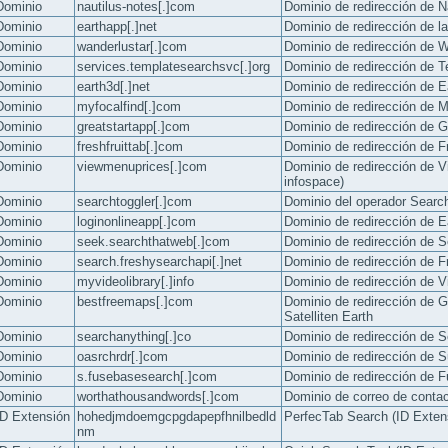
Dominio
nautilus-notes[.]com
Dominio de redirección de N
Dominio
earthapp[.]net
Dominio de redirección de la
Dominio
wanderlustar[.]com
Dominio de redirección de W
Dominio
services.templatesearchsvc[.]org
Dominio de redirección de 
Dominio
earth3d[.]net
Dominio de redirección de E
Dominio
myfocalfind[.]com
Dominio de redirección de 
Dominio
greatstartapp[.]com
Dominio de redirección de Gr
Dominio
freshfruittab[.]com
Dominio de redirección de F
Dominio
viewmenuprices[.]com
Dominio de redirección de V
infospace)
Dominio
searchtoggler[.]com
Dominio del operador Searc
Dominio
loginonlineapp[.]com
Dominio de redirección de E
Dominio
seek.searchthatweb[.]com
Dominio de redirección de
Dominio
search.freshysearchapi[.]net
Dominio de redirección de F
Dominio
myvideolibrary[.]info
Dominio de redirección de 
Dominio
bestfreemaps[.]com
Dominio de redirección de G
Satelliten Earth
Dominio
searchanything[.]co
Dominio de redirección de S
Dominio
oasrchrdr[.]com
Dominio de redirección de Su
Dominio
s.fusebasesearch[.]com
Dominio de redirección de F
Dominio
worthathousandwords[.]com
Dominio de correo de conta
ID Extensión
hohedjmdoemgcpgdapepfhnilbedld
PerfecTab Search (ID Exte
nm