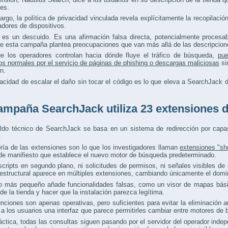
es.
rgo, la política de privacidad vinculada revela explícitamente la recopilaci
cadores de dispositivos.
 es un descuido. Es una afirmación falsa directa, potencialmente proces
e esta campaña plantea preocupaciones que van más allá de las descripcion
e los operadores controlan hacia dónde fluye el tráfico de búsqueda,
pue
os normales por el servicio de páginas de phishing o descargas maliciosas
si
n.
cidad de escalar el daño sin tocar el código es lo que eleva a SearchJack 
ampaña SearchJack utiliza 23 extensiones
aldo técnico de SearchJack se basa en un sistema de redirección por cap
.
ía de las extensiones son lo que los investigadores llaman
extensiones "she
de manifiesto que establece el nuevo motor de búsqueda predeterminado.
cripts en segundo plano, ni solicitudes de permisos, ni señales visibles d
a estructural aparece en múltiples extensiones, cambiando únicamente el domin
o más pequeño añade funcionalidades falsas, como un visor de mapas básic
 de la tienda y hacer que la instalación parezca legítima.
nciones son apenas operativas, pero suficientes para evitar la eliminación 
a los usuarios una interfaz que parece permitirles cambiar entre motores de
áctica, todas las consultas siguen pasando por el servidor del operador indep