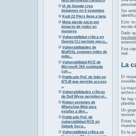
descubrimiento científico
personal
IA de Google crea
imágenes en 4 segundos
Sin emba
identifi
Kodi 22 Piers llega a beta
Esto no
Meta pierde juicio por
escala d
impacto de redes en
menores
Dado qu
Vulnerabilidad crítica en
resultad
Gemini CLI permite ejecu...
extensió
Vulnerabilidades de
Esa capa
WolfSSL exponen miles de
real.
millo...
Vulnerabilidad RCE de
La c
Microsoft 365 explotada
con ...
El resp
Publicado PoC de fallo en
invisible
NTLM que permite acceso
...
La mayor
Vulnerabilidades críticas
archivo 
de Dell Wyse permiten ej...
No hay s
Roban sesiones de
plantill
WhatsApp Web para
Un grup
estafas a dire...
revisión
Publicado PoC de
Estas fu
vulnerabilidad RCE en
muestra 
Splunk Secu...
Vulnerabilidad crítica en
En la pr