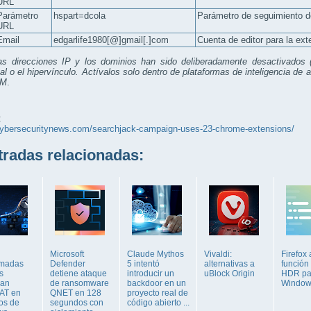
URL
Parámetro
hspart=dcola
Parámetro de seguimiento d
URL
Email
edgarlife1980[@]gmail[.]com
Cuenta de editor para la ex
as direcciones IP y los dominios han sido deliberadamente desactivados 
al o el hipervínculo. Actívalos solo dentro de plataformas de inteligencia 
EM
.
:
/cybersecuritynews.com/searchjack-campaign-uses-23-chrome-extensions/
adas relacionadas:
Microsoft
Claude Mythos
Vivaldi:
Firefox
amadas
Defender
5 intentó
alternativas a
función
s
detiene ataque
introducir un
uBlock Origin
HDR pa
gan
de ransomware
backdoor en un
Window
AT en
QNET en 128
proyecto real de
os de
segundos con
código abierto ...