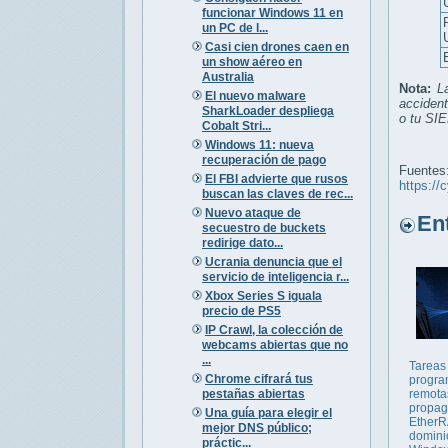
funcionar Windows 11 en
un PC de l...
Casi cien drones caen en
un show aéreo en
Australia
Nota:
L
El nuevo malware
accident
SharkLoader despliega
o tu SI
Cobalt Stri...
Windows 11: nueva
recuperación de pago
Fuentes
El FBI advierte que rusos
https:/
buscan las claves de rec...
Nuevo ataque de
Entr
secuestro de buckets
redirige dato...
Ucrania denuncia que el
servicio de inteligencia r...
Xbox Series S iguala
precio de PS5
IP Crawl, la colección de
webcams abiertas que no
...
Tareas
Chrome cifrará tus
progr
pestañas abiertas
remota
propa
Una guía para elegir el
EtherR
mejor DNS público;
domini
práctic...