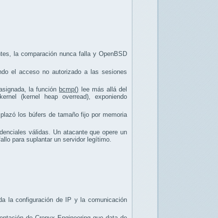
tentes, la comparación nunca falla y OpenBSD
endo el acceso no autorizado a las sesiones
 asignada, la función
bcmp()
lee más allá del
ernel (kernel heap overread), exponiendo
plazó los búfers de tamaño fijo por memoria
edenciales válidas. Un atacante que opere un
llo para suplantar un servidor legítimo.
da la configuración de IP y la comunicación
mentación de Cronyx Engineering que data de