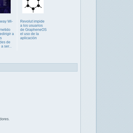
way Wi-
Revolut impide
a los usuarios
metido
de GrapheneOS
dirigir a
el uso de la
os
aplicación
des de
 a ser...
dores.