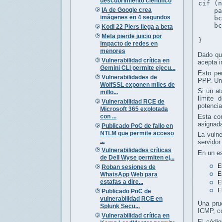
descubrimiento científico
c
if (n
IA de Google crea
    pa
imágenes en 4 segundos
    bc
    bc
Kodi 22 Piers llega a beta
Meta pierde juicio por
}
impacto de redes en
menores
Dado que
Vulnerabilidad crítica en
acepta i
Gemini CLI permite ejecu...
Esto pe
Vulnerabilidades de
PPP. Un 
WolfSSL exponen miles de
Si un at
millo...
límite 
Vulnerabilidad RCE de
potencia
Microsoft 365 explotada
con ...
Esta con
asignad
Publicado PoC de fallo en
NTLM que permite acceso
La vulne
...
servidor
Vulnerabilidades críticas
En un es
de Dell Wyse permiten ej...
E
Roban sesiones de
E
WhatsApp Web para
estafas a dire...
E
E
Publicado PoC de
vulnerabilidad RCE en
Una pru
Splunk Secu...
ICMP, co
Vulnerabilidad crítica en
El códi