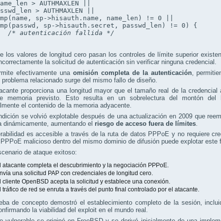
ame_len > AUTHMAXLEN ||

sswd_len > AUTHMAXLEN ||

mp(name, sp->hisauth.name, name_len) != 0 ||

mp(passwd, sp->hisauth.secret, passwd_len) != 0) {

/* autenticación fallida */
 los valores de longitud cero pasan los controles de límite superior exis
ncorrectamente la solicitud de autenticación sin verificar ninguna credencial.
rmite efectivamente una
omisión completa de la autenticación
, permiti
problema relacionado surge del mismo fallo de diseño.
acante proporciona una longitud mayor que el tamaño real de la credencial
de memoria previsto. Esto resulta en un sobrelectura del montón del k
lmente el contenido de la memoria adyacente.
dición se volvió explotable después de una actualización en 2009 que reem
a dinámicamente, aumentando el
riesgo de acceso fuera de límites
.
rabilidad es accesible a través de la ruta de datos PPPoE y no requiere cr
 PPPoE malicioso dentro del mismo dominio de difusión puede explotar este fa
cenario de ataque exitoso:
l atacante completa el descubrimiento y la negociación PPPoE.
nvía una solicitud PAP con credenciales de longitud cero.
l cliente OpenBSD acepta la solicitud y establece una conexión.
l tráfico de red se enruta a través del punto final controlado por el atacante.
eba de concepto demostró el establecimiento completo de la sesión, inclui
nfirmando la viabilidad del exploit en el mundo real.
go vulnerable se originó en FreeBSD y se derivó inicialmente de una imple