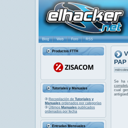
Blog
Web
Foro
RSS
Productos FTTH
V
PAP
miércoles
Se ha r
complet
Tutoriales y Manuales
cual ge
antigüed
Recopilación de
Tutoriales y
Manuales
ordenados por categorías
Últimos
Manuales
publicados
ordenados por fecha
Entradas Mensuales