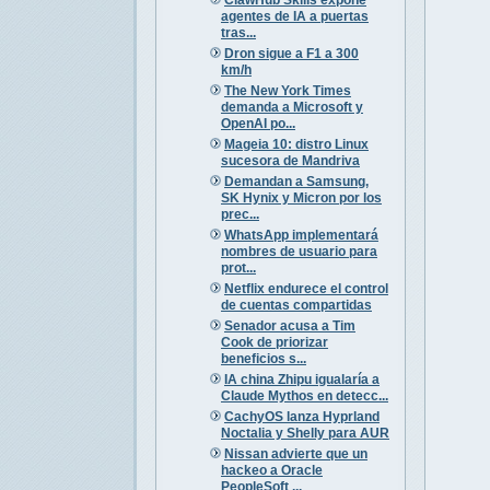
agentes de IA a puertas
tras...
Dron sigue a F1 a 300
km/h
The New York Times
demanda a Microsoft y
OpenAI po...
Mageia 10: distro Linux
sucesora de Mandriva
Demandan a Samsung,
SK Hynix y Micron por los
prec...
WhatsApp implementará
nombres de usuario para
prot...
Netflix endurece el control
de cuentas compartidas
Senador acusa a Tim
Cook de priorizar
beneficios s...
IA china Zhipu igualaría a
Claude Mythos en detecc...
CachyOS lanza Hyprland
Noctalia y Shelly para AUR
Nissan advierte que un
hackeo a Oracle
PeopleSoft ...