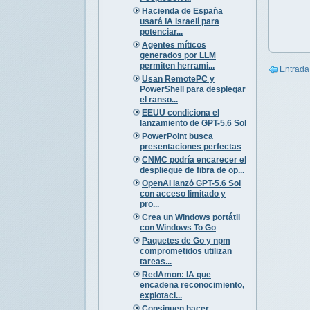
Hacienda de España
usará IA israelí para
potenciar...
Agentes míticos
generados por LLM
permiten herrami...
Entrada
Usan RemotePC y
PowerShell para desplegar
el ranso...
EEUU condiciona el
lanzamiento de GPT-5.6 Sol
PowerPoint busca
presentaciones perfectas
CNMC podría encarecer el
despliegue de fibra de op...
OpenAI lanzó GPT-5.6 Sol
con acceso limitado y
pro...
Crea un Windows portátil
con Windows To Go
Paquetes de Go y npm
comprometidos utilizan
tareas...
RedAmon: IA que
encadena reconocimiento,
explotaci...
Consiguen hacer