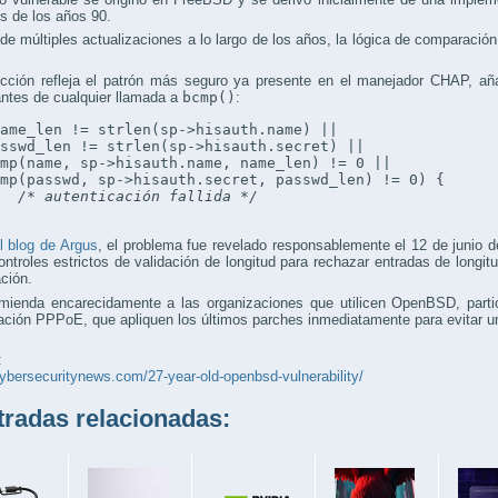
s de los años 90.
de múltiples actualizaciones a lo largo de los años, la lógica de comparaci
.
ección refleja el patrón más seguro ya presente en el manejador CHAP, añ
ntes de cualquier llamada a
bcmp()
:
ame_len != strlen(sp->hisauth.name) ||

sswd_len != strlen(sp->hisauth.secret) ||

mp(name, sp->hisauth.name, name_len) != 0 ||

mp(passwd, sp->hisauth.secret, passwd_len) != 0) {

/* autenticación fallida */
l blog de Argus
, el problema fue revelado responsablemente el 12 de junio 
ntroles estrictos de validación de longitud para rechazar entradas de longi
ción.
mienda encarecidamente a las organizaciones que utilicen OpenBSD, parti
ación PPPoE, que apliquen los últimos parches inmediatamente para evitar un
:
cybersecuritynews.com/27-year-old-openbsd-vulnerability/
adas relacionadas: