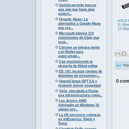
Gemini permite buscar
una app que haga algo
especí...
Organic Maps: La
ASUS 
alternativa a Google Maps
G: Ethe
que res...
10 Gb
Microsoft elimina 119
extensiones de Edge que
ocul...
Chrome se integra mejor
con Wallet para
autocomple...
Cae masivamente la
Etiq
piratería de fútbol online
EE. UU. incauta cientos de
dominios de streaming i...
0 com
OpenAI lanza GPT 5.6 y
promete mayor seguridad
Turla, vinculado a Rusia,
usa infraestructura comp...
Los drivers AMD
Adrenalin en Windows 10
siguen pre...
La UE encarece compras
en AliExpress, Shein y
Temu
ClawHub Skills expone