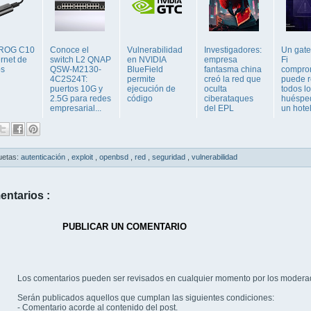
ROG C10
Conoce el
Vulnerabilidad
Investigadores:
Un gate
rnet de
switch L2 QNAP
en NVIDIA
empresa
Fi
ps
QSW-M2130-
BlueField
fantasma china
compro
4C2S24T:
permite
creó la red que
puede re
puertos 10G y
ejecución de
oculta
todos l
2.5G para redes
código
ciberataques
huéspe
empresarial...
del EPL
un hotel
uetas:
autenticación
,
exploit
,
openbsd
,
red
,
seguridad
,
vulnerabilidad
entarios :
PUBLICAR UN COMENTARIO
Los comentarios pueden ser revisados en cualquier momento por los modera
Serán publicados aquellos que cumplan las siguientes condiciones:
- Comentario acorde al contenido del post.