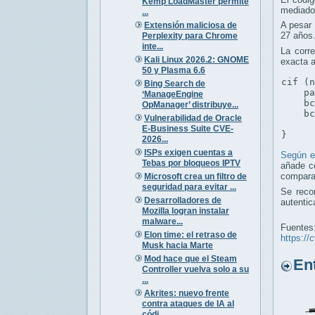
Kemp LoadMaster permite
mediado
...
A pesar 
Extensión maliciosa de
27 años
Perplexity para Chrome
inte...
La corr
Kali Linux 2026.2: GNOME
exacta a
50 y Plasma 6.6
c
if (n
Bing Search de
    pa
‘ManageEngine
    bc
OpManager’ distribuye...
    bc
Vulnerabilidad de Oracle
E-Business Suite CVE-
}
2026...
ISPs exigen cuentas a
Según e
Tebas por bloqueos IPTV
añade co
compara
Microsoft crea un filtro de
seguridad para evitar ...
Se reco
Desarrolladores de
autentic
Mozilla logran instalar
malware...
Fuentes
Elon time: el retraso de
https://
Musk hacia Marte
Mod hace que el Steam
Entr
Controller vuelva solo a su
...
Akrites: nuevo frente
contra ataques de IA al
códi...