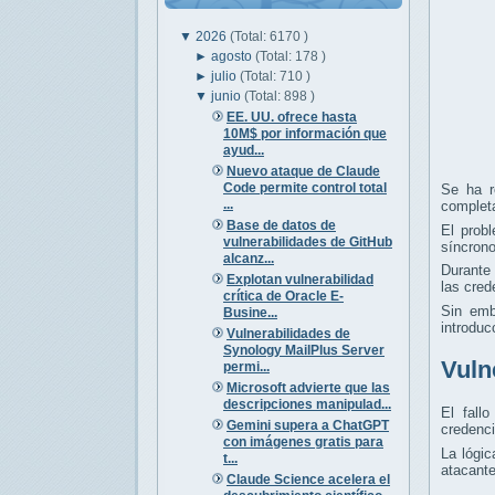
▼
2026
(Total: 6170 )
►
agosto
(Total: 178 )
►
julio
(Total: 710 )
▼
junio
(Total: 898 )
EE. UU. ofrece hasta
10M$ por información que
ayud...
Nuevo ataque de Claude
Code permite control total
Se ha r
...
completa
Base de datos de
El prob
vulnerabilidades de GitHub
síncrono
alcanz...
Durante 
Explotan vulnerabilidad
las cred
crítica de Oracle E-
Sin emb
Busine...
introduc
Vulnerabilidades de
Synology MailPlus Server
Vuln
permi...
Microsoft advierte que las
descripciones manipulad...
El fall
Gemini supera a ChatGPT
credenci
con imágenes gratis para
La lógi
t...
atacante
Claude Science acelera el