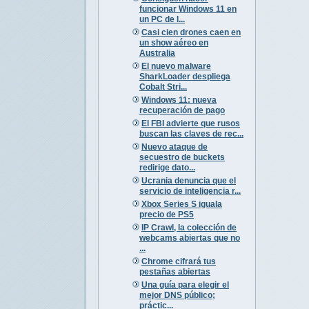
funcionar Windows 11 en
un PC de l...
Casi cien drones caen en
un show aéreo en
Australia
El nuevo malware
SharkLoader despliega
Cobalt Stri...
Windows 11: nueva
recuperación de pago
El FBI advierte que rusos
buscan las claves de rec...
Nuevo ataque de
secuestro de buckets
redirige dato...
Ucrania denuncia que el
servicio de inteligencia r...
Xbox Series S iguala
precio de PS5
IP Crawl, la colección de
webcams abiertas que no
...
Chrome cifrará tus
pestañas abiertas
Una guía para elegir el
mejor DNS público;
práctic...