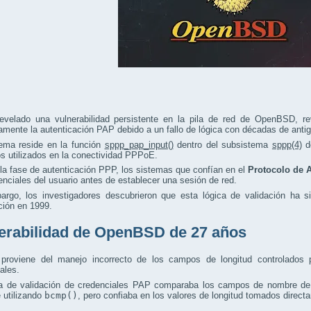
evelado una vulnerabilidad persistente en la pila de red de OpenBSD, re
mente la autenticación PAP debido a un fallo de lógica con décadas de anti
lema reside en la función
sppp_pap_input()
dentro del subsistema
sppp(4)
d
s utilizados en la conectividad PPPoE.
la fase de autenticación PPP, los sistemas que confían en el
Protocolo de 
enciales del usuario antes de establecer una sesión de red.
argo, los investigadores descubrieron que esta lógica de validación ha 
ción en 1999.
erabilidad de OpenBSD de 27 años
o proviene del manejo incorrecto de los campos de longitud controlados 
ales.
ca de validación de credenciales PAP comparaba los campos de nombre de 
 utilizando
bcmp()
, pero confiaba en los valores de longitud tomados direc