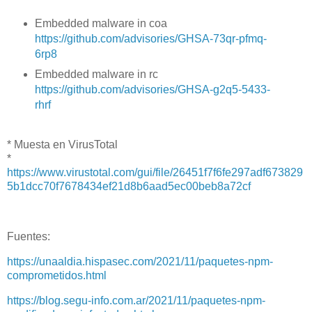
Embedded malware in coa
https://github.com/advisories/GHSA-73qr-pfmq-
6rp8
Embedded malware in rc
https://github.com/advisories/GHSA-g2q5-5433-
rhrf
* Muesta en VirusTotal
*
https://www.virustotal.com/gui/file/26451f7f6fe297adf673829
5b1dcc70f7678434ef21d8b6aad5ec00beb8a72cf
Fuentes:
https://unaaldia.hispasec.com/2021/11/paquetes-npm-
comprometidos.html
https://blog.segu-info.com.ar/2021/11/paquetes-npm-