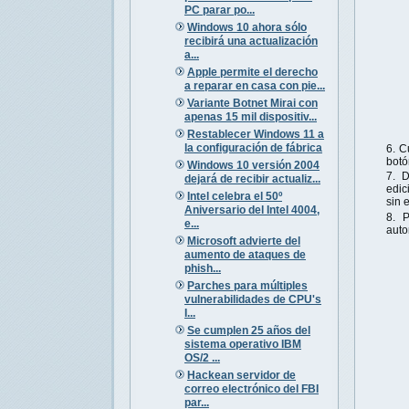
PC parar po...
Windows 10 ahora sólo
recibirá una actualización
a...
Apple permite el derecho
a reparar en casa con pie...
Variante Botnet Mirai con
apenas 15 mil dispositiv...
Restablecer Windows 11 a
la configuración de fábrica
C
botó
Windows 10 versión 2004
D
dejará de recibir actualiz...
edi
Intel celebra el 50º
sin 
Aniversario del Intel 4004,
P
e...
auto
Microsoft advierte del
aumento de ataques de
phish...
Parches para múltiples
vulnerabilidades de CPU's
I...
Se cumplen 25 años del
sistema operativo IBM
OS/2 ...
Hackean servidor de
correo electrónico del FBI
par...