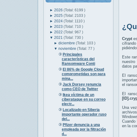
►
2026
(Total: 6199 )
►
2025
(Total: 2103 )
►
2024
(Total: 1110 )
¿
Qu
►
2023
(Total: 710 )
►
2022
(Total: 967 )
▼
2021
(Total: 730 )
Crypt
es
►
diciembre
(Total: 103 )
cifrand
pidiéndo
▼
noviembre
(Total: 77 )
Principales
Este ra
características del
nuestro
Ransomware Conti
datos pa
El 86% de Google Cloud
comprometidas son para
El ran
mina...
importan
Jack Dorsey renuncia
el ranso
como CEO de Twitter
El ran
Ikea víctima de un
[ID].cry
ciberataque en su correo
electr...
Una vez
Localizado en Siberia
archivos
importante operador ruso
Windows
del...
Cuando l
Pfizer denuncia a una
en la co
empleada por la filtración
d...