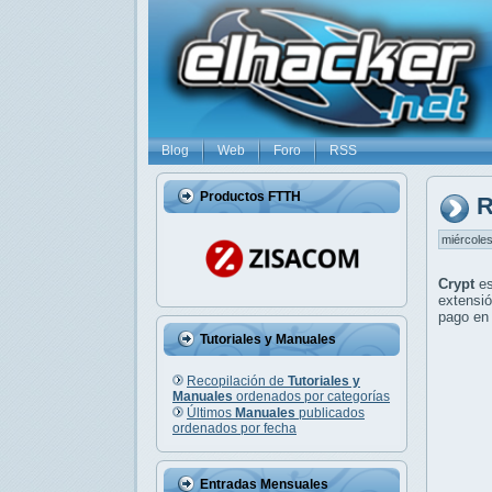
Blog
Web
Foro
RSS
Productos FTTH
R
miércoles
Crypt
es
extensió
pago en 
Tutoriales y Manuales
Recopilación de
Tutoriales y
Manuales
ordenados por categorías
Últimos
Manuales
publicados
ordenados por fecha
Entradas Mensuales