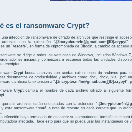
é es el ransomware Crypt?
 una infección de ransomware de cifrado de archivos que restringe el acces
o archivos con la extensión "
.[3ncrypter.m4n@gmail.com][ID].crypyt
".
les un "
rescate
", en forma de criptomoneda de Bitcoin, a cambio de acceso a
nsomware se dirige a todas las versiones de Windows, incluidos Windows 
 ordenador se iniciará y comenzará a escanear todas las unidades disponi
ra encriptar.
somware
Crypt
busca archivos con ciertas extensiones de archivos para enc
tes documentos de productividad y archivos como .doc, .docx, .xls, .pdf, en
mware cambiará la extensión a "
.[3ncrypter.m4n@gmail.com][ID].crypyt
", 
somware
Crypt
cambia el nombre de cada archivo cifrado al siguiente fo
pyt
 que sus archivos están encriptados con la extensión "
.[3ncrypter.m4n@g
 y este ransomware creará la nota de rescate en cada carpeta que un archiv
.
a infección haya terminado de escanear su computadora, también eliminará 
mputadora afectada. Hace esto para que no pueda usar las instantáneas de vo