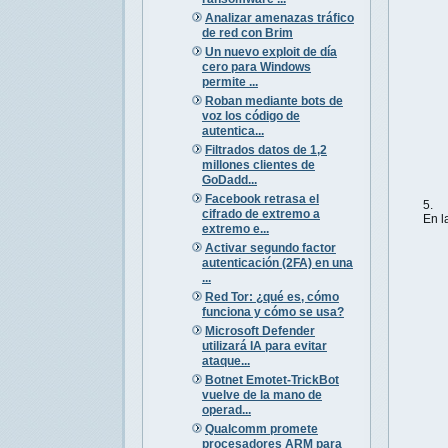
Analizar amenazas tráfico
de red con Brim
Un nuevo exploit de día
cero para Windows
permite ...
Roban mediante bots de
voz los código de
autentica...
Filtrados datos de 1,2
millones clientes de
GoDadd...
Facebook retrasa el
cifrado de extremo a
En l
extremo e...
Activar segundo factor
autenticación (2FA) en una
...
Red Tor: ¿qué es, cómo
funciona y cómo se usa?
Microsoft Defender
utilizará IA para evitar
ataque...
Botnet Emotet-TrickBot
vuelve de la mano de
operad...
Qualcomm promete
procesadores ARM para