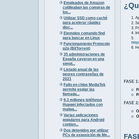
Empleados de Amazon
¿Qu
cotilleaban las compras de
los...
Ap
Utilizar SSD como caché
para acelerar rápidez
Se
disc...
Pr
In
Ejemplos comando find
para buscar en Linux
http
Funcionamiento Protocolo
H
p2p (BitTorrent)
35 administraciones de
España cayeron en una
simpl...
Listado anual de las
peores contraseñas de
2021
FASE 1
Fallo en chips MediaTek
permite espiar las
P
llamada...
P
9,3 millones teléfonos
FASE 2
Huawei infectados con
malwa...
O
Varias aplicaciones
O
populares para Android
contien...
Dos detenidos por utilizar
FASE
PCs de exposición de Me...