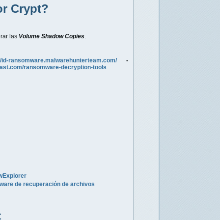
or
Crypt
?
erar las
Volume Shadow Copies
.
://id-ransomware.malwarehunterteam.com/
-
vast.com/ransomware-decryption-tools
wExplorer
tware de recuperación de archivos
t