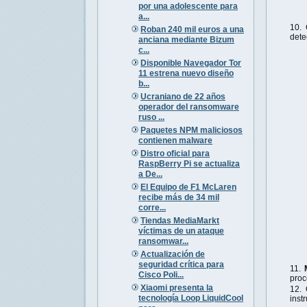
por una adolescente para
a...
Roban 240 mil euros a una
dete
anciana mediante Bizum
c...
Disponible Navegador Tor
11 estrena nuevo diseño
b...
Ucraniano de 22 años
operador del ransomware
ruso ...
Paquetes NPM maliciosos
contienen malware
Distro oficial para
RaspBerry Pi se actualiza
a De...
El Equipo de F1 McLaren
recibe más de 34 mil
corre...
Tiendas MediaMarkt
víctimas de un ataque
ransomwar...
Actualización de
seguridad crítica para
Cisco Poli...
proc
Xiaomi presenta la
tecnología Loop LiquidCool
inst