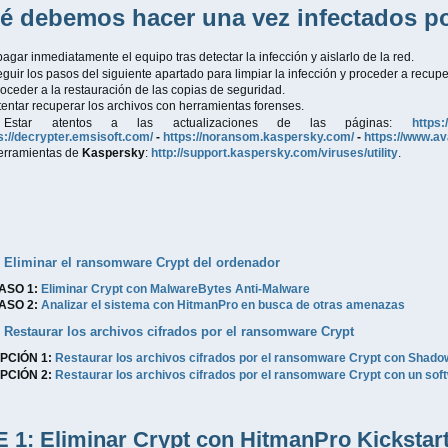
é debemos hacer una vez infectados p
agar inmediatamente el equipo tras detectar la infección y aislarlo de la red.
guir los pasos del siguiente apartado para limpiar la infección y proceder a recup
oceder a la restauración de las copias de seguridad.
tentar recuperar los archivos con herramientas forenses.
Estar atentos a las actualizaciones de las páginas:
https
s://decrypter.emsisoft.com/
-
https://noransom.kaspersky.com/
-
https://www.a
erramientas de
Kaspersky
:
http://support.kaspersky.com/viruses/utility
.
:
Eliminar el ransomware Crypt del ordenador
ASO 1:
Eliminar Crypt con MalwareBytes Anti-Malware
ASO 2:
Analizar el sistema con HitmanPro en busca de otras amenazas
:
Restaurar los archivos cifrados por el ransomware Crypt
PCIÓN 1:
Restaurar los archivos cifrados por el ransomware
Crypt
con Shado
PCIÓN 2:
Restaurar los archivos cifrados por el ransomware Crypt con un sof
 1: Eliminar Crypt con HitmanPro Kickstar