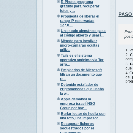
R-Photo: programa
gratuito para recuperar
fotos y ...
PASO 1
Propuesta de liberar el
rango IP reservadas
127.0....
Un estado alemán se pasa
Esta
al código abierto y usará...
posi
Método para localizar
micro-cámaras ocultas
utiliz...
P
C
Tails es el sistema
comp
operativo anónimo vía Tor
P
arra...
que
Empleados de Microsoft
Cu
filtran un documento que
del 
re...
prog
Detenido estafador de
criptomonedas que usaba
la w...
Apple demanda la
empresa israelí NSO
Group por hac...
Burlar lector de huella con
una foto, una impresor...
Recuperar ficheros
secuestrados por el
ransomware ...