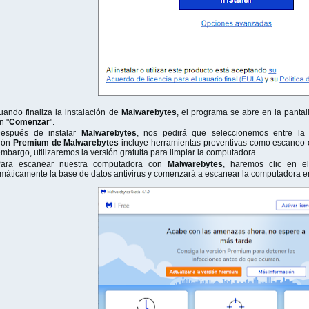
uando finaliza la instalación de
Malwarebytes
, el programa se abre en la panta
n "
Comenzar
".
espués de instalar
Malwarebytes
, nos pedirá que seleccionemos entre l
ción
Premium de Malwarebytes
incluye herramientas preventivas como escaneo e
embargo, utilizaremos la versión gratuita para limpiar la computadora.
ara escanear nuestra computadora con
Malwarebytes
, haremos clic en e
máticamente la base de datos antivirus y comenzará a escanear la computadora 