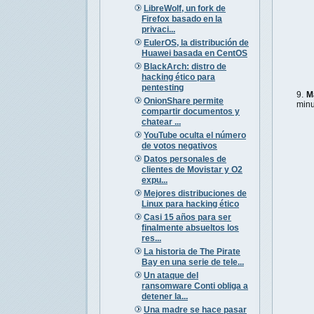
LibreWolf, un fork de
Firefox basado en la
privaci...
EulerOS, la distribución de
Huawei basada en CentOS
BlackArch: distro de
hacking ético para
pentesting
M
OnionShare permite
minu
compartir documentos y
chatear ...
YouTube oculta el número
de votos negativos
Datos personales de
clientes de Movistar y O2
expu...
Mejores distribuciones de
Linux para hacking ético
Casi 15 años para ser
finalmente absueltos los
res...
La historia de The Pirate
Bay en una serie de tele...
Un ataque del
ransomware Conti obliga a
detener la...
Una madre se hace pasar