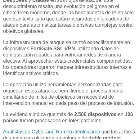
DeepSeek
y
Claude
en sus flujos de ataque. Este
descubrimiento resalta una evolución peligrosa en el
cibercrimen moderno, donde las herramientas de IA no solo
generan texto, sino que están integradas en la cadena de
ataque para automatizar tareas ofensivas complejas contra
objetivos globales.
La infraestructura de ataque se centró específicamente en
dispositivos
FortiGate SSL VPN
, utilizando datos de
configuración robados para vulnerar redes de manera
efectiva. Al aprovechar estas credenciales comprometidas,
los operadores lograron mapear infraestructuras internas e
identificar activos críticos.
La operación utilizó herramientas personalizadas para
orquestar estos ataques, permitiendo el procesamiento
simultáneo de miles de objetivos sin necesidad de
intervención manual en cada paso del proceso de intrusión.
La evidencia indica que más de
2.500 dispositivos
en
106
países
fueron procesados en lotes paralelos.
Analistas de Cyber and Ramen identificaron
que los actores
de amenazas utilizaron un enfoque de
doble modelo
,