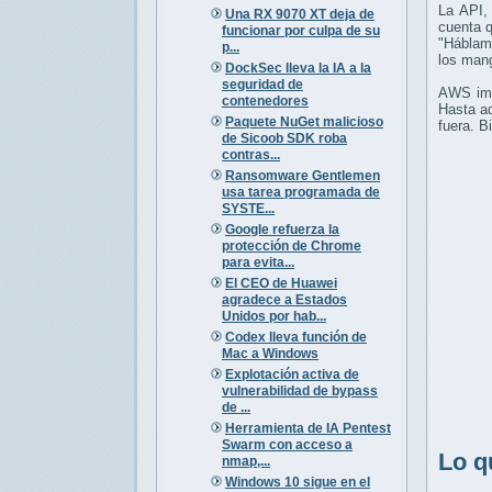
La API,
Una RX 9070 XT deja de
cuenta q
funcionar por culpa de su
"Háblam
p...
los man
DockSec lleva la IA a la
seguridad de
AWS imp
contenedores
Hasta aq
Paquete NuGet malicioso
fuera. B
de Sicoob SDK roba
contras...
Ransomware Gentlemen
usa tarea programada de
SYSTE...
Google refuerza la
protección de Chrome
para evita...
El CEO de Huawei
agradece a Estados
Unidos por hab...
Codex lleva función de
Mac a Windows
Explotación activa de
vulnerabilidad de bypass
de ...
Herramienta de IA Pentest
Swarm con acceso a
Lo q
nmap,...
Windows 10 sigue en el