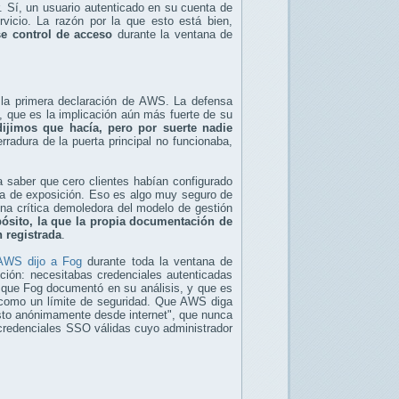
r. Sí, un usuario autenticado en su cuenta de
vicio. La razón por la que esto está bien,
se control de acceso
durante la ventana de
n la primera declaración de AWS. La defensa
, que es la implicación aún más fuerte de su
dijimos que hacía, pero por suerte nadie
rradura de la puerta principal no funcionaba,
 saber que cero clientes habían configurado
na de exposición. Eso es algo muy seguro de
na crítica demoledora del modelo de gestión
opósito, la que la propia documentación de
 registrada
.
AWS dijo a Fog
durante toda la ventana de
cción: necesitabas credenciales autenticadas
, que Fog documentó en su análisis, y que es
r como un límite de seguridad. Que AWS diga
 esto anónimamente desde internet", que nunca
credenciales SSO válidas cuyo administrador