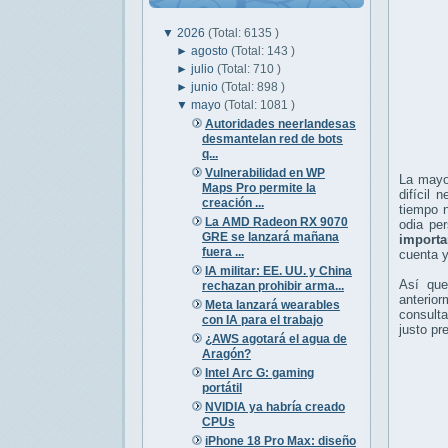
▼
2026
(Total: 6135 )
►
agosto
(Total: 143 )
►
julio
(Total: 710 )
►
junio
(Total: 898 )
▼
mayo
(Total: 1081 )
Autoridades neerlandesas
desmantelan red de bots
q...
Vulnerabilidad en WP
La mayor
Maps Pro permite la
difícil 
creación ...
tiempo n
La AMD Radeon RX 9070
odia pe
GRE se lanzará mañana
importa
fuera ...
cuenta y
IA militar: EE. UU. y China
Así que
rechazan prohibir arma...
anterio
Meta lanzará wearables
consulta
con IA para el trabajo
justo pr
¿AWS agotará el agua de
Aragón?
Intel Arc G: gaming
portátil
NVIDIA ya habría creado
CPUs
iPhone 18 Pro Max: diseño