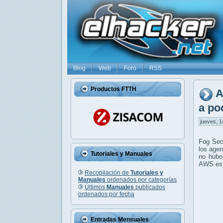
Blog
Web
Foro
RSS
Productos FTTH
A
a po
jueves, 1
Fog Secu
los agen
Tutoriales y Manuales
no hubo 
AWS está
Recopilación de
Tutoriales y
Manuales
ordenados por categorías
Últimos
Manuales
publicados
ordenados por fecha
Entradas Mensuales