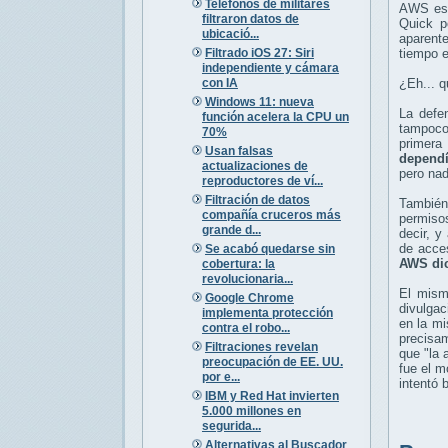
Teléfonos de militares
AWS está
filtraron datos de
Quick p
ubicació...
aparent
Filtrado iOS 27: Siri
tiempo e
independiente y cámara
con IA
¿Eh... 
Windows 11: nueva
La defe
función acelera la CPU un
tampoco 
70%
primera
Usan falsas
dependí
actualizaciones de
pero nad
reproductores de ví...
Filtración de datos
También
compañía cruceros más
permisos
grande d...
decir, y
de acce
Se acabó quedarse sin
AWS dic
cobertura: la
revolucionaria...
El mism
Google Chrome
divulgac
implementa protección
en la mi
contra el robo...
precisa
Filtraciones revelan
que "la 
preocupación de EE. UU.
fue el m
por e...
intentó 
IBM y Red Hat invierten
5.000 millones en
segurida...
Alternativas al Buscador