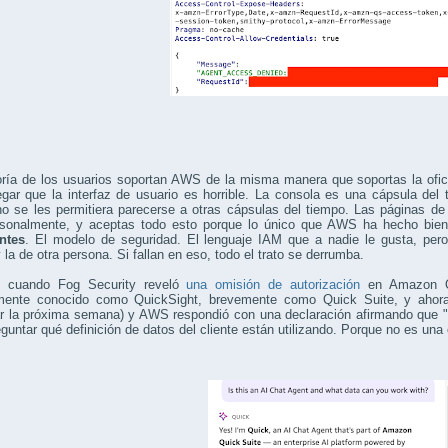
ía de los usuarios soportan AWS de la misma manera que soportas la oficin
negar que la interfaz de usuario es horrible. La consola es una cápsula de
o se les permitiera parecerse a otras cápsulas del tiempo. Las páginas de
rsonalmente, y aceptas todo esto porque lo único que AWS ha hecho bien
ntes
. El modelo de seguridad. El lenguaje IAM que a nadie le gusta, pero 
 la de otra persona. Si fallan en eso, todo el trato se derrumba.
 cuando Fog Security reveló
una omisión de autorización
en Amazon Qu
rmente conocido como QuickSight, brevemente como Quick Suite, y ahora
r la próxima semana) y AWS respondió con una declaración afirmando que "n
eguntar qué definición de datos del cliente están utilizando. Porque no es una