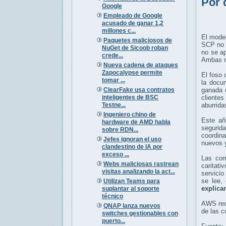
Por 
Google
Empleado de Google
acusado de ganar 1,2
millones c...
El model
Paquetes maliciosos de
SCP no s
NuGet de Sicoob roban
no se a
crede...
Ambas mi
Nueva cadena de ataques
Zapocalypse permite
El foso 
tomar ...
la docum
ClearFake usa contratos
ganada
inteligentes de BSC
clientes
Testne...
aburrida
Ingeniero chino de
Este añ
hardware de AMD habla
segurid
sobre RDN...
coordin
Jefes ignoran el uso
nuevos y
clandestino de IA por
exceso ...
Las cor
Webs maliciosas rastrean
caritati
visitas analizando la act...
servicio
se lee,
Utilizan Teams para
explica
suplantar al soporte
técnico
AWS rec
QNAP lanza nuevos
de las c
switches gestionables con
puerto...