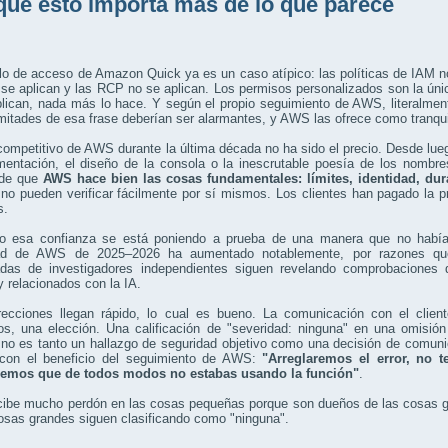
qué esto importa más de lo que parece
o de acceso de Amazon Quick ya es un caso atípico: las políticas de IAM no
e aplican y las RCP no se aplican. Los permisos personalizados son la única
plican, nada más lo hace. Y según el propio seguimiento de AWS, literalme
tades de esa frase deberían ser alarmantes, y AWS las ofrece como tranqui
competitivo de AWS durante la última década no ha sido el precio. Desde luego
entación, el diseño de la consola o la inescrutable poesía de los nombres
 de que
AWS hace bien las cosas fundamentales: límites, identidad, dura
 no pueden verificar fácilmente por sí mismos. Los clientes han pagado la
s.
o esa confianza se está poniendo a prueba de una manera que no había 
ad de AWS de 2025–2026 ha aumentado notablemente, por razones que
adas de investigadores independientes siguen revelando comprobaciones 
 relacionados con la IA.
recciones llegan rápido, lo cual es bueno. La comunicación con el client
vos, una elección. Una calificación de "severidad: ninguna" en una omisió
 no es tanto un hallazgo de seguridad objetivo como una decisión de comun
 con el beneficio del seguimiento de AWS:
"Arreglaremos el error, no t
remos que de todos modos no estabas usando la función"
.
ibe mucho perdón en las cosas pequeñas porque son dueños de las cosas gr
osas grandes siguen clasificando como "ninguna".