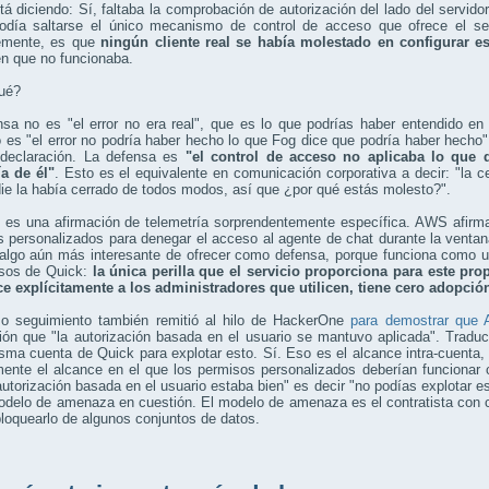
 diciendo: Sí, faltaba la comprobación de autorización del lado del servido
odía saltarse el único mecanismo de control de acceso que ofrece el ser
emente, es que
ningún cliente real se había molestado en configurar e
n que no funcionaba.
qué?
nsa no es "el error no era real", que es lo que podrías haber entendido e
es "el error no podría haber hecho lo que Fog dice que podría haber hecho"
 declaración. La defensa es
"el control de acceso no aplicaba lo que 
a de él"
. Esto es el equivalente en comunicación corporativa a decir: "la ce
ie la había cerrado de todos modos, así que ¿por qué estás molesto?".
 es una afirmación de telemetría sorprendentemente específica. AWS afirma
 personalizados para denegar el acceso al agente de chat durante la venta
 algo aún más interesante de ofrecer como defensa, porque funciona como u
sos de Quick:
la única perilla que el servicio proporciona para este pr
e explícitamente a los administradores que utilicen, tiene cero adopción
o seguimiento también remitió al hilo de HackerOne
para demostrar que 
ión que "la autorización basada en el usuario se mantuvo aplicada". Tradu
sma cuenta de Quick para explotar esto. Sí. Eso es el alcance intra-cuenta
mente el alcance en el que los permisos personalizados deberían funciona
autorización basada en el usuario estaba bien" es decir "no podías explotar
odelo de amenaza en cuestión. El modelo de amenaza es el contratista con 
bloquearlo de algunos conjuntos de datos.