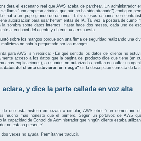
onsidera el escenario real que AWS acaba de parchear. Un administrador e
 se llama "una empresa criminal que aún no ha sido atrapada") configura pe
e chat a un grupo grande de usuarios. Tal vez esos usuarios son contratis
iene autorización para usar herramientas de IA. Tal vez la postura de cumpl
n la sombra sobre datos internos. Hasta hace dos meses, cada uno de eso
ente al endpoint del agente y obtener una respuesta.
untó sobre los mangos porque son una firma de seguridad realizando una divul
do malicioso no habría preguntado por los mangos.
nta para AWS, sin retórica: ¿En qué sentido los datos del cliente no estuv
almente acceso a los datos que la página del producto dice que tiene (en 
muchas explicaciones), o usuarios no autorizados podían consultar un agent
os datos del cliente estuvieron en riesgo"
es la descripción correcta de la s
aclara, y dice la parte callada en voz alta
 de que esta historia empezara a circular, AWS ofreció un comentario d
es mucho más honesto que el primero. Según un portavoz de AWS que p
do la capacidad de Control de Administrador que ningún cliente estaba utiliza
idor no estaba presente".
 dos veces no ayuda. Permítanme traducir.