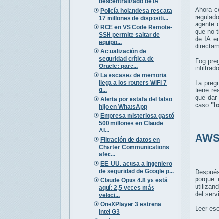
descentralizado de IA
Ahora c
Policía holandesa rescata
regulado
17 millones de dispositi...
agente d
RCE en VS Code Remote-
que no t
SSH permite saltar de
de IA e
equipo...
directam
Actualización de
seguridad crítica de
Fog preg
Oracle: parc...
infiltra
La escasez de memoria
llega a los routers WiFi 7
La pregu
d...
tiene re
que dar 
Alerta por estafa del falso
caso
"l
hijo en WhatsApp
Empresa misteriosa gastó
500 millones en Claude
AI...
AWS 
Filtración de datos en
Charter Communications
afec...
EE. UU. acusa a ingeniero
de seguridad de Google p...
Después
porque 
Claude Opus 4.8 ya está
utilizan
aquí: 2,5 veces más
del serv
veloci...
OneXPlayer 3 estrena
Leer eso
Intel G3