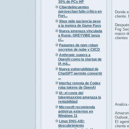
30% de PCs HP
Ciberdelincuentes
aprovechan fallo crítico en
Donde es
Fort...
cliente.
Xbox pide paciencia pese
Después
a la mejora de Game Pass
Fog Sec
Nueva amenaza vinculada
marzo de
a Rusia: GREYVIBE lanza
clientes
ci...
Paquetes de npm roban
secretos de nube y CI/CD
Anthropic supera a
OpenAI como la startup de
IA má...
Nueva vulnerabilidad de
ChatGPT permite convertir
...
Interfaz remota de Codex
roba tokens de OpenAI
IA: el coste del
tokenmaxxing amenaza la
rentabilidad
Analiza 
Microsoft recomienda
antivirus externos en
Amazon 
Windows 11
Outlook
Linux DNS-AID:
El agent
descubrimiento
cliente 