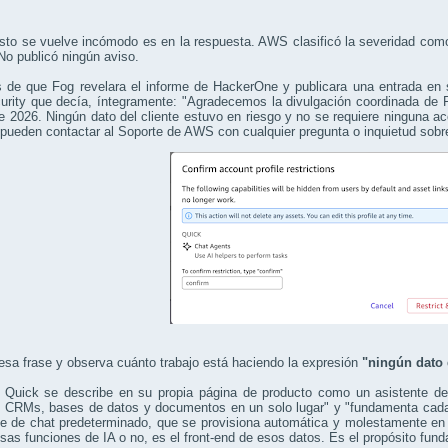
to se vuelve incómodo es en la respuesta. AWS clasificó la severidad como 
 No publicó ningún aviso.
 de que Fog revelara el informe de HackerOne y publicara una entrada en 
urity que decía, íntegramente: "Agradecemos la divulgación coordinada de 
 2026. Ningún dato del cliente estuvo en riesgo y no se requiere ninguna ac
 pueden contactar al Soporte de AWS con cualquier pregunta o inquietud sobr
esa frase y observa cuánto trabajo está haciendo la expresión
"ningún dato 
Quick se describe en su propia página de producto como un asistente de
, CRMs, bases de datos y documentos en un solo lugar" y "fundamenta cada
e de chat predeterminado, que se provisiona automática y molestamente en e
esas funciones de IA o no, es el front-end de esos datos. Es el propósito fun