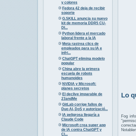
y colores
Fedora 42 deja de recibir
soporte
G.SKILL anuncia su nuevo
kit de memoria DDR5 CU-
DI...
Python lidera el mercado
laboral frente a la IA
Meta rastrea clics de
empleados para su IA e
infri...
ChatGPT elimina modelo
popular
China abre la primera
escuela de robots
humanoides
NVIDIA y Microsoft:
planes secretos
Lo q
El declive imparable de
23andMe
GitLab corrige fallos de
Duo AI, DoS y autorizació...
IA peligrosa llegaría a
Fog inf
Claude Code
"permis
Microsoft crea super app
correcta
de IA contra ChatGPT y
Notablem
Cl...