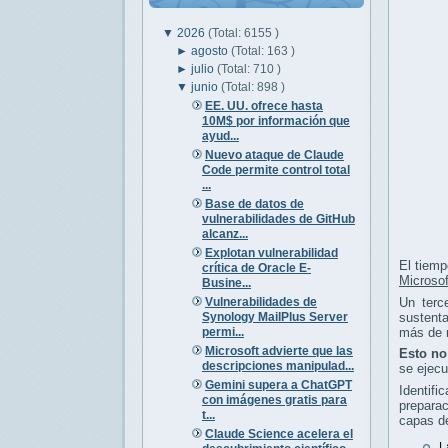
▼
2026
(Total: 6155 )
►
agosto
(Total: 163 )
►
julio
(Total: 710 )
▼
junio
(Total: 898 )
EE. UU. ofrece hasta
10M$ por información que
ayud...
Nuevo ataque de Claude
Code permite control total
...
Base de datos de
vulnerabilidades de GitHub
alcanz...
Explotan vulnerabilidad
El tiemp
crítica de Oracle E-
Microso
Busine...
Vulnerabilidades de
Un terc
Synology MailPlus Server
sustenta
permi...
más de m
Microsoft advierte que las
Esto no
descripciones manipulad...
se ejecu
Gemini supera a ChatGPT
Identif
con imágenes gratis para
preparac
t...
capas d
Claude Science acelera el
L