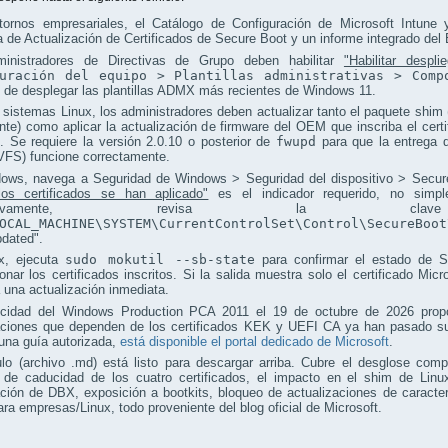
tornos empresariales, el Catálogo de Configuración de Microsoft Intune 
 de Actualización de Certificados de Secure Boot y un informe integrado del
inistradores de Directivas de Grupo deben habilitar
"Habilitar despl
guración del equipo > Plantillas administrativas > Comp
 de desplegar las plantillas ADMX más recientes de Windows 11.
 sistemas Linux, los administradores deben actualizar tanto el paquete shim
nte) como aplicar la actualización de firmware del OEM que inscriba el cer
. Se requiere la versión 2.0.10 o posterior de
fwupd
para que la entrega 
VFS) funcione correctamente.
ows, navega a Seguridad de Windows > Seguridad del dispositivo > Secure
los certificados se han aplicado"
es el indicador requerido, no simpl
ternativamente, revisa la cl
OCAL_MACHINE\SYSTEM\CurrentControlSet\Control\SecureBoot
pdated".
x, ejecuta
sudo mokutil --sb-state
para confirmar el estado de 
onar los certificados inscritos. Si la salida muestra solo el certificado Mi
 una actualización inmediata.
cidad del Windows Production PCA 2011 el 19 de octubre de 2026 propor
aciones que dependen de los certificados KEK y UEFI CA ya han pasado su
una guía autorizada,
está disponible el portal dedicado de Microsoft
.
ulo (archivo .md) está listo para descargar arriba. Cubre el desglose com
 de caducidad de los cuatro certificados, el impacto en el shim de Linu
ción de DBX, exposición a bootkits, bloqueo de actualizaciones de caracte
ra empresas/Linux, todo proveniente del blog oficial de Microsoft.