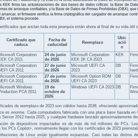
a KEK firma las actualizaciones de dos bases de datos críticas: la Base de Da
irmas de arranque confiables, y la Base de Datos de Firmas Prohibidas (DBX), que
l arrancar, el firmware verifica la firma criptográfica del cargador de arranque con
BX, el sistema procede.
ertificados que anclan toda esta jerarquía están ahora al final de su vida útil 
Ubic
Certificado que
Fecha de
Reemplazo
ació
caduca
caducidad
n
Microsoft Corporation
24 de junio
Microsoft Corporation
KEK
Firm
KEK CA 2011
de 2026
KEK 2K CA 2023
Microsoft Corporation
27 de junio
Microsoft UEFI CA
DB
Firm
UEFI CA 2011
de 2026
2023
hard
Microsoft Corporation
27 de junio
Microsoft Option ROM
DB
Firm
UEFI CA 2011
de 2026
UEFI CA 2023
Microsoft Windows
19 de
Windows UEFI CA 2023
DB
Firm
Production PCA 2011
octubre de
Win
2026
ificados de reemplazo de 2023 son válidos hasta 2038, ofreciendo aproximad
nce es enorme. Cada computadora fabricada con una placa base basada en
 Server 2012 hasta 2025, y cualquier hardware lanzado aproximadamente des
ación de dispositivos impactados es de más de mil millones de PCs. Los 
s los PCs Copilot+, normalmente llegan con los certificados de 2023 preinsta
ribuciones de Linux están igualmente expuestas. Casi todas las distros de