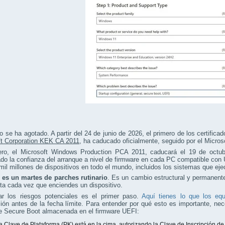
o se ha agotado. A partir del 24 de junio de 2026, el primero de los certifica
ft Corporation KEK CA 2011
, ha caducado oficialmente, seguido por el Micros
ero, el Microsoft Windows Production PCA 2011, caducará el 19 de octubr
do la confianza del arranque a nivel de firmware en cada PC compatible co
il millones de dispositivos en todo el mundo, incluidos los sistemas que eje
 es un martes de parches rutinario
. Es un cambio estructural y permanente
ta cada vez que enciendes un dispositivo.
icar los riesgos potenciales es el primer paso.
Aquí tienes lo que los eq
ión antes de la fecha límite. Para entender por qué esto es importante, nec
e Secure Boot almacenada en el firmware UEFI:
a Clave de Plataforma (PK) está en la cima, autorizando la Clave de Inscripción de