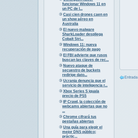
funcionar Windows 11 en
un PC de l...
Casi cien drones caen en
un show aéreo en
Australia
El nuevo malware
SharkLoader despliega
Cobalt Stri...
Windows 11: nueva
recuperación de pago
El FBI advierte que rusos
buscan las claves de rec...
Nuevo ataque de
secuestro de buckets
redirige dato...
Entrada
Ucrania denuncia que el
servicio de inteligencia r...
Xbox Series S iguala
precio de PS5
IP Crawl, la colección de
webcams abiertas que no
...
Chrome cifrará tus
pestañas abiertas
Una guía para elegir el
mejor DNS público;
práctic...