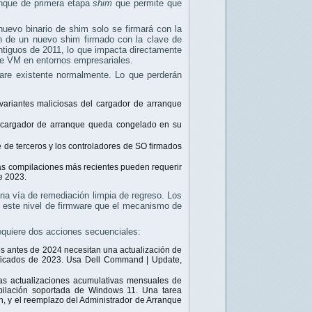
anque de primera etapa
shim
que permite que
uevo binario de shim solo se firmará con la
an de un nuevo shim firmado con la clave de
ntiguos de 2011, lo que impacta directamente
 de VM en entornos empresariales.
ware existente normalmente. Lo que perderán
 variantes maliciosas del cargador de arranque
l cargador de arranque queda congelado en su
de terceros y los controladores de SO firmados
las compilaciones más recientes pueden requerir
e 2023.
na vía de remediación limpia de regreso. Los
 este nivel de firmware que el mecanismo de
requiere dos acciones secuenciales:
dos antes de 2024 necesitan una actualización de
tificados de 2023. Usa Dell Command | Update,
las actualizaciones acumulativas mensuales de
pilación soportada de Windows 11. Una tarea
, y el reemplazo del Administrador de Arranque