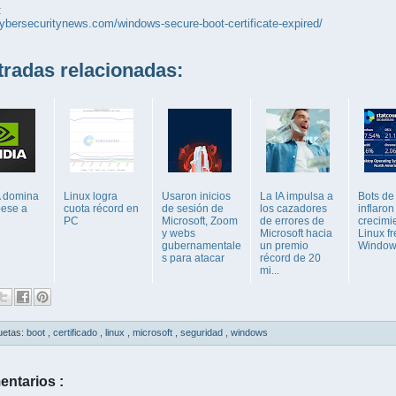
:
cybersecuritynews.com/windows-secure-boot-certificate-expired/
adas relacionadas:
 domina
Linux logra
Usaron inicios
La IA impulsa a
Bots de
pese a
cuota récord en
de sesión de
los cazadores
inflaron
PC
Microsoft, Zoom
de errores de
crecimi
y webs
Microsoft hacia
Linux fr
gubernamentale
un premio
Window
s para atacar
récord de 20
mi...
uetas:
boot
,
certificado
,
linux
,
microsoft
,
seguridad
,
windows
entarios :