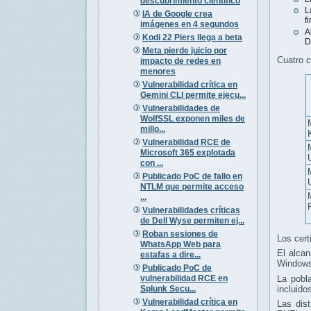
descubrimiento científico
L
IA de Google crea
f
imágenes en 4 segundos
A
Kodi 22 Piers llega a beta
D
Meta pierde juicio por
Cuatro c
impacto de redes en
menores
Vulnerabilidad crítica en
Gemini CLI permite ejecu...
Vulnerabilidades de
WolfSSL exponen miles de
millo...
Vulnerabilidad RCE de
Microsoft 365 explotada
con ...
Publicado PoC de fallo en
NTLM que permite acceso
...
Vulnerabilidades críticas
de Dell Wyse permiten ej...
Roban sesiones de
Los cert
WhatsApp Web para
El alca
estafas a dire...
Windows
Publicado PoC de
vulnerabilidad RCE en
La pobl
Splunk Secu...
incluido
Vulnerabilidad crítica en
Las dist