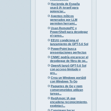
Hacienda de España
usará IA israelí para
potenciar...
Agentes míticos
generados por LLM
permiten herrami...
Usan RemotePC y
PowerShell para desplegar
el ranso...
EEUU condiciona el
lanzamiento de GPT-5.6 Sol
PowerPoint busca
presentaciones perfectas
CNMC podría encarecer el
despliegue de fibra de op...
OpenAI lanzó GPT-5.6 Sol
con acceso limitado y
pro...
Crea un Windows portátil
con Windows To Go
Paquetes de Go y npm
comprometidos utilizan
tareas...
RedAmon: IA que
encadena reconocimiento,
explotaci...
Consiguen hacer