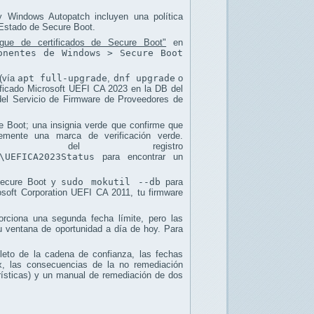
y Windows Autopatch incluyen una política
 Estado de Secure Boot.
iegue de certificados de Secure Boot"
en
onentes de Windows > Secure Boot
 (vía
apt full-upgrade
,
dnf upgrade
o
tificado Microsoft UEFI CA 2023 en la DB del
del Servicio de Firmware de Proveedores de
 Boot; una insignia verde que confirme que
emente una marca de verificación verde.
ave del registro
\UEFICA2023Status
para encontrar un
Secure Boot y
sudo mokutil --db
para
crosoft Corporation UEFI CA 2011, tu firmware
ciona una segunda fecha límite, pero las
 ventana de oportunidad a día de hoy. Para
pleto de la cadena de confianza, las fechas
x, las consecuencias de la no remediación
rísticas) y un manual de remediación de dos