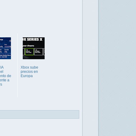
 IA
Xbox sube
 el
precios en
ento de
Europa
ente a
s