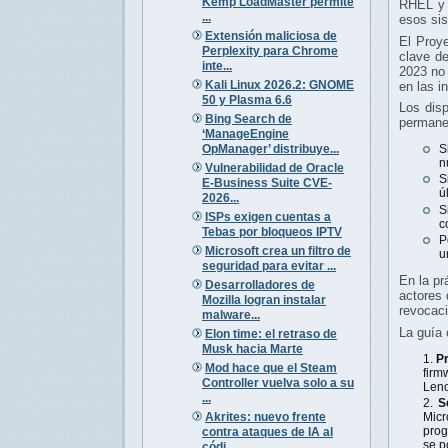
Kemp LoadMaster permite
RHEL y o
...
esos sis
Extensión maliciosa de
El Proye
Perplexity para Chrome
clave d
inte...
2023 no 
Kali Linux 2026.2: GNOME
en las i
50 y Plasma 6.6
Los disp
Bing Search de
permane
‘ManageEngine
OpManager’ distribuye...
S
n
Vulnerabilidad de Oracle
S
E-Business Suite CVE-
ú
2026...
S
ISPs exigen cuentas a
c
Tebas por bloqueos IPTV
P
Microsoft crea un filtro de
u
seguridad para evitar ...
En la pr
Desarrolladores de
actores
Mozilla logran instalar
revocac
malware...
La guía 
Elon time: el retraso de
Musk hacia Marte
Pr
Mod hace que el Steam
firm
Controller vuelva solo a su
Leno
...
S
Akrites: nuevo frente
Micr
prog
contra ataques de IA al
se p
códi...