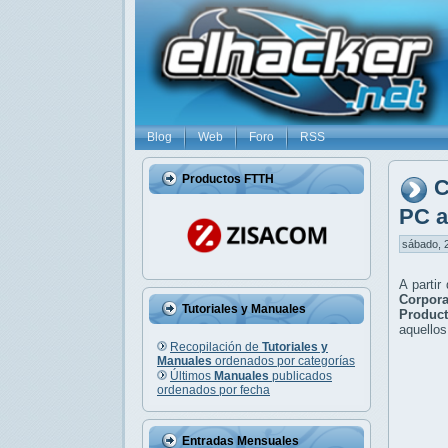
Blog
Web
Foro
RSS
Productos FTTH
C
PC a
sábado, 2
A partir
Corpor
Tutoriales y Manuales
Produc
aquellos
Recopilación de
Tutoriales y
Manuales
ordenados por categorías
Últimos
Manuales
publicados
ordenados por fecha
Entradas Mensuales