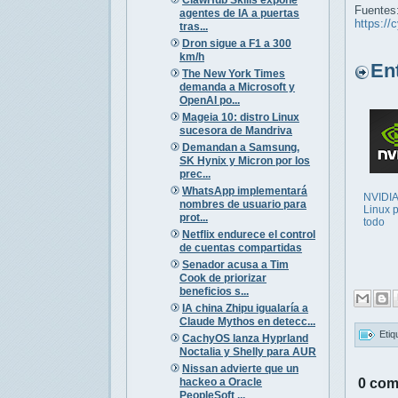
Fuentes
agentes de IA a puertas
https://
tras...
Dron sigue a F1 a 300
km/h
Entr
The New York Times
demanda a Microsoft y
OpenAI po...
Mageia 10: distro Linux
sucesora de Mandriva
Demandan a Samsung,
SK Hynix y Micron por los
prec...
WhatsApp implementará
NVIDIA
nombres de usuario para
Linux 
prot...
todo
Netflix endurece el control
de cuentas compartidas
Senador acusa a Tim
Cook de priorizar
beneficios s...
IA china Zhipu igualaría a
Claude Mythos en detecc...
Etiq
CachyOS lanza Hyprland
Noctalia y Shelly para AUR
Nissan advierte que un
hackeo a Oracle
0 com
PeopleSoft ...