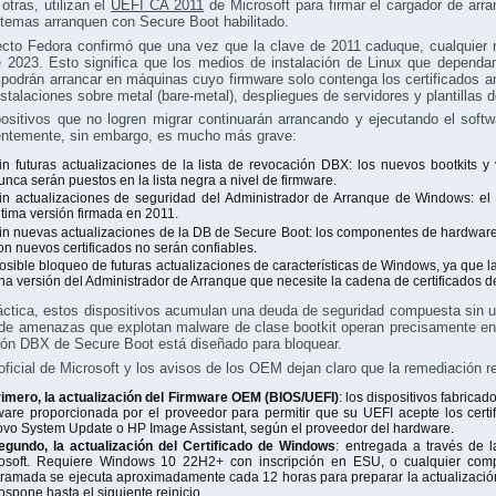
tras, utilizan el
UEFI CA 2011
de Microsoft para firmar el cargador de arr
temas arranquen con Secure Boot habilitado.
cto Fedora confirmó que una vez que la clave de 2011 caduque, cualquier n
e 2023. Esto significa que los medios de instalación de Linux que depend
podrán arrancar en máquinas cuyo firmware solo contenga los certificados a
nstalaciones sobre metal (bare-metal), despliegues de servidores y plantillas
ositivos que no logren migrar continuarán arrancando y ejecutando el soft
ntemente, sin embargo, es mucho más grave:
in futuras actualizaciones de la lista de revocación DBX: los nuevos bootkits y
unca serán puestos en la lista negra a nivel de firmware.
in actualizaciones de seguridad del Administrador de Arranque de Windows: e
ltima versión firmada en 2011.
in nuevas actualizaciones de la DB de Secure Boot: los componentes de hardware 
on nuevos certificados no serán confiables.
osible bloqueo de futuras actualizaciones de características de Windows, ya que 
na versión del Administrador de Arranque que necesite la cadena de certificados d
áctica, estos dispositivos acumulan una deuda de seguridad compuesta sin u
 de amenazas que explotan malware de clase bootkit operan precisamente en
ión DBX de Secure Boot está diseñado para bloquear.
oficial de Microsoft y los avisos de los OEM dejan claro que la remediación 
imero, la actualización del Firmware OEM (BIOS/UEFI)
: los dispositivos fabrica
ware proporcionada por el proveedor para permitir que su UEFI acepte los cer
vo System Update o HP Image Assistant, según el proveedor del hardware.
egundo, la actualización del Certificado de Windows
: entregada a través de 
osoft. Requiere Windows 10 22H2+ con inscripción en ESU, o cualquier com
ramada se ejecuta aproximadamente cada 12 horas para preparar la actualización
ospone hasta el siguiente reinicio.