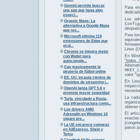
Gemini permite buscar
Para en
una app que haga algo
dedicada
especí...
Los adm
Organic Maps: La
Confi
alternativa a Google Maps
después
que res...
Para los
Microsoft elimina 119
equivale
extensiones de Edge que
firmware
ocul...
Linux (L
Chrome se integra mejor
En Wind
con Wallet para
"todos 
autocomple...
Al
Cae masivamente la
HKEY_L
piratería de fútbol online
valor "u
EE. UU. incauta cientos de
En Linu
dominios de streaming i...
inspecci
OpenAI lanza GPT 5.6 y
necesita
promete mayor seguridad
La cadu
Turla, vinculado a Rusia,
organiz
usa infraestructura comp...
obtener 
Los drivers AMD
El artíc
Adrenalin en Windows 10
exactas
siguen pre...
(congela
La UE encarece compras
pasos pa
en AliExpress, Shein y
Temu
ClawHub Skills expone