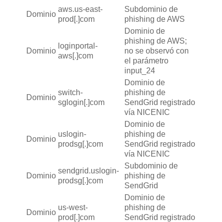
aws.us-east-
Subdominio de
Dominio
prod[.]com
phishing de AWS
Dominio de
phishing de AWS;
loginportal-
Dominio
no se observó con
aws[.]com
el parámetro
input_24
Dominio de
switch-
phishing de
Dominio
sglogin[.]com
SendGrid registrado
vía NICENIC
Dominio de
uslogin-
phishing de
Dominio
prodsg[.]com
SendGrid registrado
vía NICENIC
Subdominio de
sendgrid.uslogin-
Dominio
phishing de
prodsg[.]com
SendGrid
Dominio de
us-west-
phishing de
Dominio
prod[.]com
SendGrid registrado