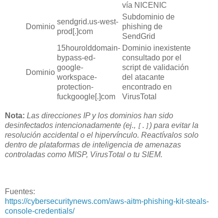
vía NICENIC
Subdominio de
sendgrid.us-west-
Dominio
phishing de
prod[.]com
SendGrid
15hourolddomain-
Dominio inexistente
bypass-ed-
consultado por el
google-
script de validación
Dominio
workspace-
del atacante
protection-
encontrado en
fuckgoogle[.]com
VirusTotal
Nota:
Las direcciones IP y los dominios han sido
desinfectados intencionadamente (ej.,
) para evitar la
[.]
resolución accidental o el hipervínculo. Reactívalos solo
dentro de plataformas de inteligencia de amenazas
controladas como MISP, VirusTotal o tu SIEM.
Fuentes:
https://cybersecuritynews.com/aws-aitm-phishing-kit-steals-
console-credentials/