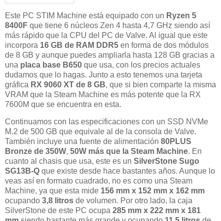
Este PC STIM Machine está equipado con un
Ryzen 5
8400F
que tiene 6 núcleos Zen 4 hasta 4,7 GHz siendo así
más rápido que la CPU del PC de Valve. Al igual que este
incorpora
16 GB de RAM DDR5
en forma de dos módulos
de 8 GB y aunque puedes ampliarla hasta 128 GB gracias a
una
placa base B650
que usa, con los precios actuales
dudamos que lo hagas. Junto a esto tenemos una tarjeta
gráfica
RX 9060 XT de 8 GB
, que si bien comparte la misma
VRAM que la Steam Machine es más potente que la RX
7600M que se encuentra en esta.
Continuamos con las especificaciones con un SSD NVMe
M.2 de 500 GB que equivale al de la consola de Valve.
También incluye una fuente de alimentación
80PLUS
Bronze de 350W
,
50W más que la Steam Machine
. En
cuanto al chasis que usa, este es un
SilverStone Sugo
SG13B-Q
que existe desde hace bastantes años. Aunque lo
veas así en formato cuadrado, no es como una Steam
Machine, ya que esta mide
156 mm x 152 mm x 162 mm
ocupando
3,8 litros
de volumen. Por otro lado, la caja
SilverStone de este PC ocupa
285 mm x 222 mm x 181
mm
siendo bastante más grande y ocupando
11,5 litros
de