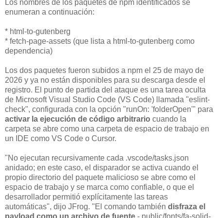
Los nombres de los paquetes de npm identificados se
enumeran a continuación:
* html-to-gutenberg
* fetch-page-assets (que lista a html-to-gutenberg como
dependencia)
Los dos paquetes fueron subidos a npm el 25 de mayo de
2026 y ya no están disponibles para su descarga desde el
registro. El punto de partida del ataque es una tarea oculta
de Microsoft Visual Studio Code (VS Code) llamada "eslint-
check", configurada con la opción "runOn: 'folderOpen'" para
activar la ejecución de código arbitrario
cuando la
carpeta se abre como una carpeta de espacio de trabajo en
un IDE como VS Code o Cursor.
"No ejecutan recursivamente cada .vscode/tasks.json
anidado; en este caso, el disparador se activa cuando el
propio directorio del paquete malicioso se abre como el
espacio de trabajo y se marca como confiable, o que el
desarrollador permitió explícitamente las tareas
automáticas", dijo JFrog. "El comando también
disfraza el
payload como un archivo de fuente
- public/fonts/fa-solid-