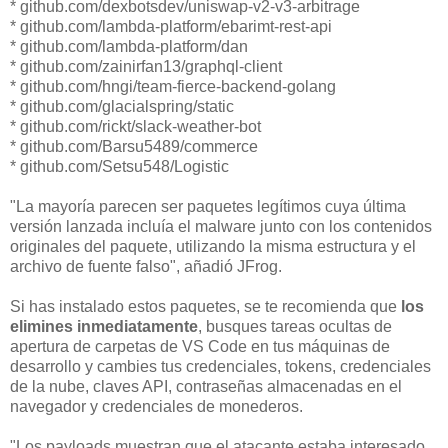
* github.com/dexbotsdev/uniswap-v2-v3-arbitrage
* github.com/lambda-platform/ebarimt-rest-api
* github.com/lambda-platform/dan
* github.com/zainirfan13/graphql-client
* github.com/hngi/team-fierce-backend-golang
* github.com/glacialspring/static
* github.com/rickt/slack-weather-bot
* github.com/Barsu5489/commerce
* github.com/Setsu548/Logistic
"La mayoría parecen ser paquetes legítimos cuya última
versión lanzada incluía el malware junto con los contenidos
originales del paquete, utilizando la misma estructura y el
archivo de fuente falso", añadió JFrog.
Si has instalado estos paquetes, se te recomienda que
los
elimines inmediatamente
, busques tareas ocultas de
apertura de carpetas de VS Code en tus máquinas de
desarrollo y cambies tus credenciales, tokens, credenciales
de la nube, claves API, contraseñas almacenadas en el
navegador y credenciales de monederos.
"Los payloads muestran que el atacante estaba interesado