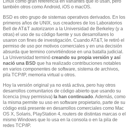
Linux como gran referencia en variantes que lo usan, pero
también otros como Android, iOS o macOS.
BSD es otro grupo de sistemas operativos derivados. En los
primeros años de UNIX, sus creadores de los Laboratorios
Bell de AT&T autorizaron a la Universidad de Berkeley (y a
otras) el uso de su código fuente y sus desarrollares lo
usaron con fines de investigación. Cuando AT&T, le retiró el
permiso de uso por motivos comerciales y en una decisión
absurda que termino convirtiéndose en una batalla judicial.
La Universidad terminó
creando su propia versión y así
nació una BSD
que ha realizado contribuciones notables
en varios componentes de software, sistema de archivos,
pila TCP/IP, memoria virtual u otros.
Hoy la versión original ya no está activa, pero hay otros
desarrollos comunitarios de código abierto que usando su
licencia (muy permisiva)
la han continuado
. Además, como
la misma permite su uso en software propietario, parte de su
código está presente en desarrollos comerciales como Mac
OS X, Solaris, PlayStation 4, routers de distintas marcas o el
mismo Windows que lo usa en la consola o en la pila de
redes TCP/IP.