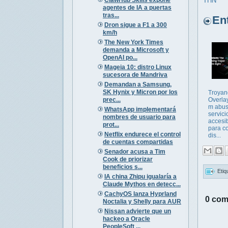
THN
agentes de IA a puertas
tras...
Entr
Dron sigue a F1 a 300
km/h
The New York Times
demanda a Microsoft y
OpenAI po...
Mageia 10: distro Linux
sucesora de Mandriva
Demandan a Samsung,
SK Hynix y Micron por los
Troyan
prec...
Overla
m abus
WhatsApp implementará
servici
nombres de usuario para
accesib
prot...
para co
Netflix endurece el control
dis...
de cuentas compartidas
Senador acusa a Tim
Cook de priorizar
beneficios s...
Etiq
IA china Zhipu igualaría a
Claude Mythos en detecc...
CachyOS lanza Hyprland
0 com
Noctalia y Shelly para AUR
Nissan advierte que un
hackeo a Oracle
PeopleSoft ...