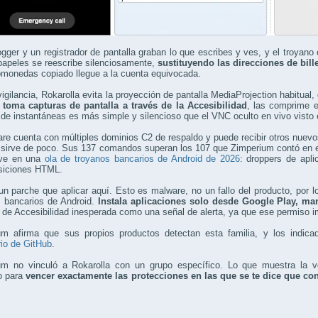
gger y un registrador de pantalla graban lo que escribes y ves, y el troyano 
papeles se reescribe silenciosamente,
sustituyendo las direcciones de bille
omonedas copiado llegue a la cuenta equivocada.
vigilancia, Rokarolla evita la proyección de pantalla MediaProjection habitual,
r
toma capturas de pantalla a través de la Accesibilidad
, las comprime 
de instantáneas es más simple y silencioso que el VNC oculto en vivo visto 
re cuenta con múltiples dominios C2 de respaldo y puede recibir otros nuevos
 sirve de poco. Sus 137 comandos superan los 107 que Zimperium contó en e
ve en una
ola de troyanos bancarios de Android de 2026
: droppers de apli
siciones HTML.
n parche que aplicar aquí. Esto es malware, no un fallo del producto, por l
s bancarios de Android.
Instala aplicaciones solo desde Google Play, man
d de Accesibilidad inesperada como una señal de alerta, ya que ese permiso 
um afirma que sus propios productos detectan esta familia, y los indi
rio de GitHub
.
um no vinculó a Rokarolla con un grupo específico. Lo que muestra la ve
o para
vencer exactamente las protecciones en las que se te dice que con