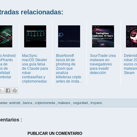
adas relacionadas:
o Android
MacSync
BlueNoroff
SourTrade crea
Detenid
yPhanto
macOS Stealer
lanza kit de
malware en
robar 2
a de
usa guía falsa
phishing de
navegadores
euros c
os de
de Claude para
Zoom que
para evadir
malwar
ilidad
robar
analiza
detección
Steam
ntrolar
contraseñas y
billeteras cripto
criptomonedas
antes de insta...
uetas:
android
,
banca
,
criptomoneda
,
malware
,
seguridad
,
troyano
entarios :
PUBLICAR UN COMENTARIO