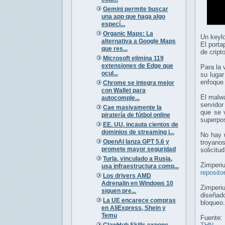
Gemini permite buscar
una app que haga algo
especí...
Organic Maps: La
Un keylo
alternativa a Google Maps
El porta
que res...
de cript
Microsoft elimina 119
extensiones de Edge que
Para la 
ocul...
su luga
enfoque 
Chrome se integra mejor
con Wallet para
El malwa
autocomple...
servidor
Cae masivamente la
que se 
piratería de fútbol online
superpo
EE. UU. incauta cientos de
dominios de streaming i...
No hay u
OpenAI lanza GPT 5.6 y
troyano
promete mayor seguridad
solicitu
Turla, vinculado a Rusia,
Zimperi
usa infraestructura comp...
reposito
Los drivers AMD
Adrenalin en Windows 10
Zimperi
siguen pre...
diseñad
La UE encarece compras
bloqueo.
en AliExpress, Shein y
Temu
Fuente:
ClawHub Skills expone