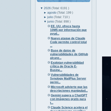
▼
2026
(Total: 6191 )
►
agosto
(Total: 199 )
►
julio
(Total: 710 )
▼
junio
(Total: 898 )
EE. UU. ofrece hasta
10M$ por información que
ayud...
Nuevo ataque de Claude
Code permite control total
...
Base de datos de
vulnerabilidades de GitHub
alcanz...
Explotan vulnerabilidad
crítica de Oracle E-
Busine...
Vulnerabilidades de
Synology MailPlus Server
permi...
Microsoft advierte que las
descripciones manipulad...
Gemini supera a ChatGPT
con imágenes gratis para
t...
Claude Science acelera el