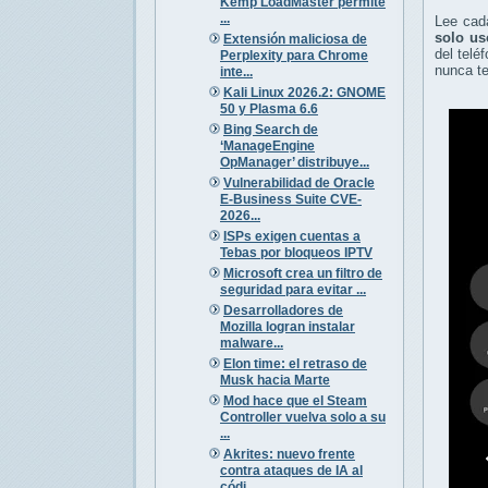
Kemp LoadMaster permite
...
Lee cad
solo us
Extensión maliciosa de
del telé
Perplexity para Chrome
nunca te
inte...
Kali Linux 2026.2: GNOME
50 y Plasma 6.6
Bing Search de
‘ManageEngine
OpManager’ distribuye...
Vulnerabilidad de Oracle
E-Business Suite CVE-
2026...
ISPs exigen cuentas a
Tebas por bloqueos IPTV
Microsoft crea un filtro de
seguridad para evitar ...
Desarrolladores de
Mozilla logran instalar
malware...
Elon time: el retraso de
Musk hacia Marte
Mod hace que el Steam
Controller vuelva solo a su
...
Akrites: nuevo frente
contra ataques de IA al
códi...