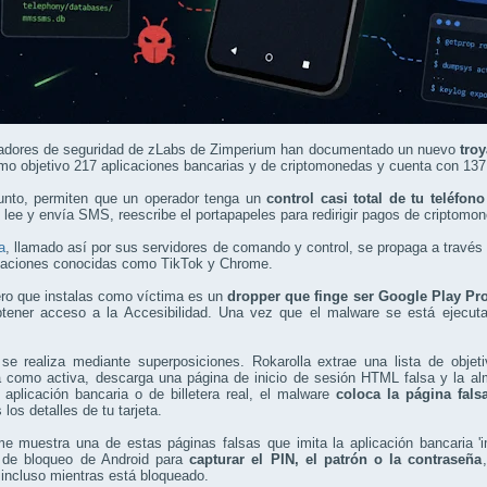
gadores de seguridad de zLabs de Zimperium han documentado un nuevo
tro
omo objetivo 217 aplicaciones bancarias y de criptomonedas y cuenta con 1
unto, permiten que un operador tenga un
control casi total de tu teléfono
 lee y envía SMS, reescribe el portapapeles para redirigir pagos de criptomo
a
, llamado así por sus servidores de comando y control, se propaga a través
icaciones conocidas como TikTok y Chrome.
ero que instalas como víctima es un
dropper que finge ser Google Play Pro
obtener acceso a la Accesibilidad. Una vez que el malware se está ejecu
 se realiza mediante superposiciones. Rokarolla extrae una lista de objet
 como activa, descarga una página de inicio de sesión HTML falsa y la a
 aplicación bancaria o de billetera real, el malware
coloca la página fals
 los detalles de tu tarjeta.
me muestra una de estas páginas falsas que imita la aplicación bancaria '
a de bloqueo de Android para
capturar el PIN, el patrón o la contraseña
 incluso mientras está bloqueado.