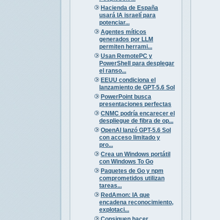
Hacienda de España
usará IA israelí para
potenciar...
Agentes míticos
generados por LLM
permiten herrami...
Usan RemotePC y
PowerShell para desplegar
el ranso...
EEUU condiciona el
lanzamiento de GPT-5.6 Sol
PowerPoint busca
presentaciones perfectas
CNMC podría encarecer el
despliegue de fibra de op...
OpenAI lanzó GPT-5.6 Sol
con acceso limitado y
pro...
Crea un Windows portátil
con Windows To Go
Paquetes de Go y npm
comprometidos utilizan
tareas...
RedAmon: IA que
encadena reconocimiento,
explotaci...
Consiguen hacer