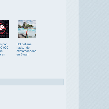
o por
FBI detiene
00.000
hacker de
on
criptomonedas
e en
en Steam