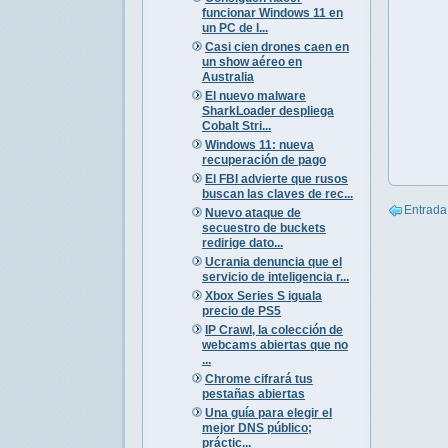
funcionar Windows 11 en
un PC de l...
Casi cien drones caen en
un show aéreo en
Australia
El nuevo malware
SharkLoader despliega
Cobalt Stri...
Windows 11: nueva
recuperación de pago
El FBI advierte que rusos
buscan las claves de rec...
Entrada
Nuevo ataque de
secuestro de buckets
redirige dato...
Ucrania denuncia que el
servicio de inteligencia r...
Xbox Series S iguala
precio de PS5
IP Crawl, la colección de
webcams abiertas que no
...
Chrome cifrará tus
pestañas abiertas
Una guía para elegir el
mejor DNS público;
práctic...