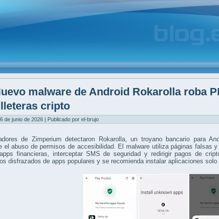
uevo malware de Android Rokarolla roba P
lleteras cripto
6 de junio de 2026 | Publicado por el-brujo
gadores de Zimperium detectaron Rokarolla, un troyano bancario para Andr
 el abuso de permisos de accesibilidad. El malware utiliza páginas falsas y
apps financieras, interceptar SMS de seguridad y redirigir pagos de crip
os disfrazados de apps populares y se recomienda instalar aplicaciones solo 