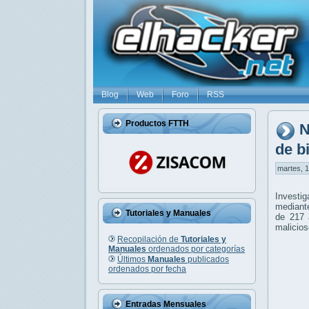
Blog
Web
Foro
RSS
Productos FTTH
N
de bi
martes, 1
Investi
mediante
Tutoriales y Manuales
de 217 
malicios
Recopilación de
Tutoriales y
Manuales
ordenados por categorías
Últimos
Manuales
publicados
ordenados por fecha
Entradas Mensuales