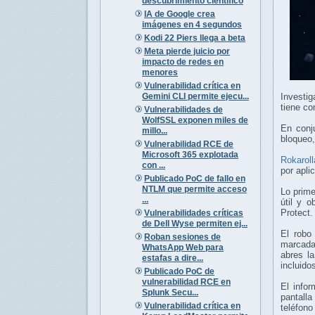
descubrimiento científico
IA de Google crea
imágenes en 4 segundos
Kodi 22 Piers llega a beta
Meta pierde juicio por
impacto de redes en
menores
Vulnerabilidad crítica en
Gemini CLI permite ejecu...
Investi
tiene c
Vulnerabilidades de
WolfSSL exponen miles de
En conj
millo...
bloqueo,
Vulnerabilidad RCE de
Microsoft 365 explotada
Rokaroll
con ...
por apl
Publicado PoC de fallo en
NTLM que permite acceso
Lo prim
...
útil y 
Protect.
Vulnerabilidades críticas
de Dell Wyse permiten ej...
El robo
Roban sesiones de
marcada
WhatsApp Web para
abres la
estafas a dire...
incluidos
Publicado PoC de
vulnerabilidad RCE en
El infor
Splunk Secu...
pantall
Vulnerabilidad crítica en
teléfono