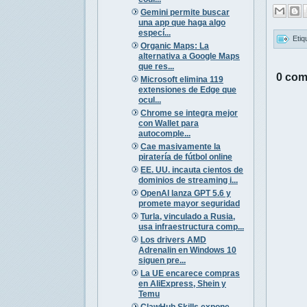
Gemini permite buscar
una app que haga algo
especí...
Etiq
Organic Maps: La
alternativa a Google Maps
que res...
0 com
Microsoft elimina 119
extensiones de Edge que
ocul...
Chrome se integra mejor
con Wallet para
autocomple...
Cae masivamente la
piratería de fútbol online
EE. UU. incauta cientos de
dominios de streaming i...
OpenAI lanza GPT 5.6 y
promete mayor seguridad
Turla, vinculado a Rusia,
usa infraestructura comp...
Los drivers AMD
Adrenalin en Windows 10
siguen pre...
La UE encarece compras
en AliExpress, Shein y
Temu
ClawHub Skills expone