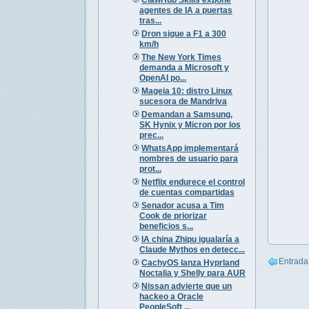
agentes de IA a puertas
tras...
Dron sigue a F1 a 300
km/h
The New York Times
demanda a Microsoft y
OpenAI po...
Mageia 10: distro Linux
sucesora de Mandriva
Demandan a Samsung,
SK Hynix y Micron por los
prec...
WhatsApp implementará
nombres de usuario para
prot...
Netflix endurece el control
de cuentas compartidas
Senador acusa a Tim
Cook de priorizar
beneficios s...
IA china Zhipu igualaría a
Claude Mythos en detecc...
Entrada
CachyOS lanza Hyprland
Noctalia y Shelly para AUR
Nissan advierte que un
hackeo a Oracle
PeopleSoft ...