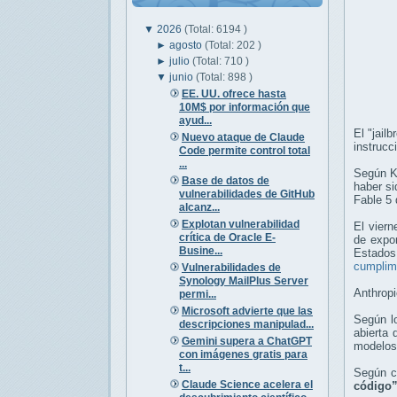
▼
2026
(Total: 6194 )
►
agosto
(Total: 202 )
►
julio
(Total: 710 )
▼
junio
(Total: 898 )
EE. UU. ofrece hasta
10M$ por información que
ayud...
El "jail
Nuevo ataque de Claude
instrucc
Code permite control total
...
Según Ka
Base de datos de
haber si
vulnerabilidades de GitHub
Fable 5 
alcanz...
Explotan vulnerabilidad
El viern
crítica de Oracle E-
de expor
Busine...
Estado
cumplim
Vulnerabilidades de
Synology MailPlus Server
Anthropi
permi...
Microsoft advierte que las
Según l
descripciones manipulad...
abierta
Gemini supera a ChatGPT
modelos 
con imágenes gratis para
t...
Según c
Claude Science acelera el
código