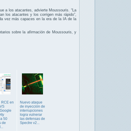
ue a los atacantes, advierte Moussouris. “La
n los atacantes y los corrigen más rápido”,
da vez más capaces en la era de la IA de la
tarios sobre la afirmación de Moussouris, y
e RCE en
Nuevo ataque
 VS
de inyección de
 Google
interrupciones
ity
logra vulnerar
 a 50
las defensas de
s de
Spectre v2...
...