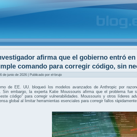
nvestigador afirma que el gobierno entró en
imple comando para corregir código, sin ne
6 de junio de 2026 | Publicado por el-brujo
erno de EE. UU. bloqueó los modelos avanzados de Anthropic por razone
ak. Sin embargo, la experta Katie Moussouris afirma que el problema fue 
 este código" para corregir vulnerabilidades. Moussouris y otros líderes ad
ensa global al limitar herramientas esenciales para corregir fallos rápidament