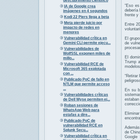
descubrimiento científico
“Eso es
IA de Google crea
debería 
imágenes en 4 segundos
frente y
Kodi 22 Piers llega a beta
Meta pierde juicio por
Entre 2
impacto de redes en
voluntar
menores
Vulnerabilidad crítica en
El grupo
Gemini CLI permite ejecu...
de vulne
procesa
Vulnerabilidades de
WolfSSL exponen miles de
El domin
millo...
Trump a
Vulnerabilidad RCE de
modelos
Microsoft 365 explotada
con ...
“Retirar
Publicado PoC de fallo en
peligros
NTLM que permite acceso
...
En su b
sistemas
Vulnerabilidades críticas
estaban
de Dell Wyse permiten ej...
correcci
Roban sesiones de
WhatsApp Web para
Elimina
estafas a dire...
encontra
Publicado PoC de
vulnerabilidad RCE en
Además,
Splunk Secu...
de China
Vulnerabilidad crítica en
Google 