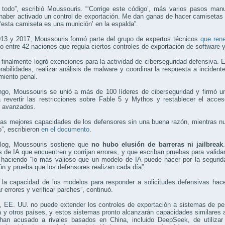
 todo”, escribió Moussouris. “‘Corrige este código’, más varios pasos man
haber activado un control de exportación. Me dan ganas de hacer camisetas e
 ‘esta camiseta es una munición’ en la espalda”.
013 y 2017, Moussouris formó parte del grupo de expertos técnicos
que ren
io entre 42 naciones que regula ciertos controles de exportación de software y
 finalmente logró exenciones para la actividad de ciberseguridad defensiva. 
rabilidades, realizar análisis de malware y coordinar la respuesta a incident
miento penal.
go, Moussouris se unió a más de 100 líderes de ciberseguridad y firmó una
 revertir las restricciones sobre Fable 5 y Mythos y restablecer el acce
 avanzados.
 las mejores capacidades de los defensores sin una buena razón, mientras 
o”, escribieron
en el documento
.
log, Moussouris sostiene que
no hubo elusión de barreras ni jailbreak
 de IA que encuentren y corrijan errores, y que escriban pruebas para valida
 haciendo “lo más valioso que un modelo de IA puede hacer por la segurida
ón y prueba que los defensores realizan cada día”.
r la capacidad de los modelos para responder a solicitudes defensivas ha
r errores y verificar parches”, continuó.
 EE. UU. no puede extender los controles de exportación a sistemas de pe
 y otros países, y estos sistemas pronto alcanzarán capacidades similares
han acusado a rivales basados en China, incluido DeepSeek, de utilizar 