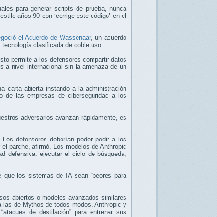
uales para generar scripts de prueba, nunca
stilo años 90 con ‘corrige este código’ en el
egoció el Acuerdo de Wassenaar
, un acuerdo
 tecnología clasificada de doble uso.
Esto permite a los defensores compartir datos
es a nivel internacional sin la amenaza de un
 carta abierta instando a la administración
so de las empresas de ciberseguridad a los
nuestros adversarios avanzan rápidamente, es
. Los defensores deberían poder pedir a los
r el parche, afirmó. Los modelos de Anthropic
d defensiva: ejecutar el ciclo de búsqueda,
ce que los sistemas de IA sean “peores para
sos abiertos o modelos avanzados similares
 a las de Mythos de todos modos. Anthropic y
“ataques de destilación” para entrenar sus