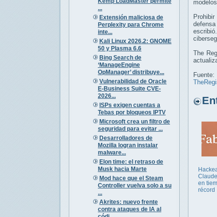
Kemp LoadMaster permite
modelos
...
Prohibir
Extensión maliciosa de
defensa
Perplexity para Chrome
escribi
inte...
ciberseg
Kali Linux 2026.2: GNOME
50 y Plasma 6.6
The Reg
Bing Search de
actualiz
‘ManageEngine
OpManager’ distribuye...
Fuente:
Vulnerabilidad de Oracle
TheRegi
E-Business Suite CVE-
2026...
Entr
ISPs exigen cuentas a
Tebas por bloqueos IPTV
Microsoft crea un filtro de
seguridad para evitar ...
Desarrolladores de
Mozilla logran instalar
malware...
Elon time: el retraso de
Musk hacia Marte
Hacke
Claude
Mod hace que el Steam
en tie
Controller vuelva solo a su
récord
...
Akrites: nuevo frente
contra ataques de IA al
códi...