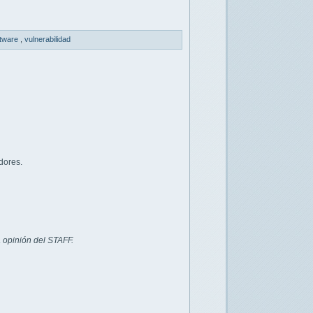
ftware
,
vulnerabilidad
dores.
 opinión del STAFF.