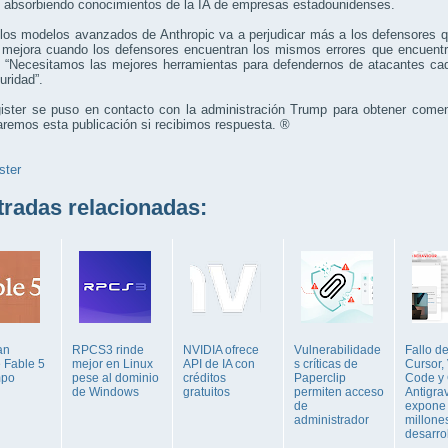
 absorbiendo conocimientos de la IA de empresas estadounidenses.
 los modelos avanzados de Anthropic va a perjudicar más a los defensores q
 mejora cuando los defensores encuentran los mismos errores que encuentra
ó. “Necesitamos las mejores herramientas para defendernos de atacantes ca
uridad”.
ister se puso en contacto con la administración Trump para obtener comen
aremos esta publicación si recibimos respuesta. ®
ster
adas relacionadas:
an
RPCS3 rinde
NVIDIA ofrece
Vulnerabilidade
Fallo d
 Fable 5
mejor en Linux
API de IA con
s críticas de
Cursor,
mpo
pese al dominio
créditos
Paperclip
Code y
de Windows
gratuitos
permiten acceso
Antigrav
de
expone
administrador
millone
desarrol