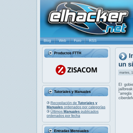
Blog
Web
Foro
RSS
Productos FTTH
I
un s
martes, 1
El gobi
jailbre
Tutoriales y Manuales
"arregla
ciberdef
Recopilación de
Tutoriales y
Manuales
ordenados por categorías
Últimos
Manuales
publicados
ordenados por fecha
Entradas Mensuales