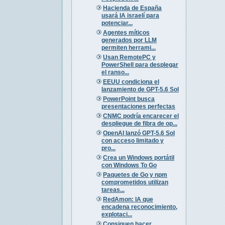
Hacienda de España
usará IA israelí para
potenciar...
Agentes míticos
generados por LLM
permiten herrami...
Usan RemotePC y
PowerShell para desplegar
el ranso...
EEUU condiciona el
lanzamiento de GPT-5.6 Sol
PowerPoint busca
presentaciones perfectas
CNMC podría encarecer el
despliegue de fibra de op...
OpenAI lanzó GPT-5.6 Sol
con acceso limitado y
pro...
Crea un Windows portátil
con Windows To Go
Paquetes de Go y npm
comprometidos utilizan
tareas...
RedAmon: IA que
encadena reconocimiento,
explotaci...
Consiguen hacer