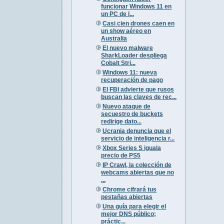
funcionar Windows 11 en
un PC de l...
Casi cien drones caen en
un show aéreo en
Australia
El nuevo malware
SharkLoader despliega
Cobalt Stri...
Windows 11: nueva
recuperación de pago
El FBI advierte que rusos
buscan las claves de rec...
Nuevo ataque de
secuestro de buckets
redirige dato...
Ucrania denuncia que el
servicio de inteligencia r...
Xbox Series S iguala
precio de PS5
IP Crawl, la colección de
webcams abiertas que no
...
Chrome cifrará tus
pestañas abiertas
Una guía para elegir el
mejor DNS público;
práctic...