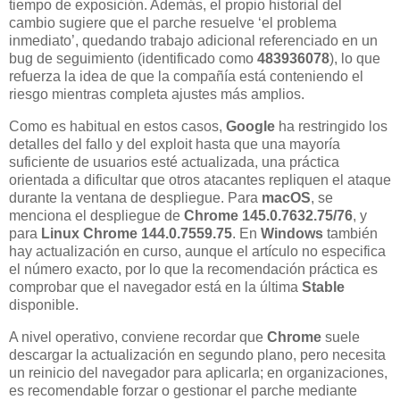
tiempo de exposición. Además, el propio historial del
cambio sugiere que el parche resuelve ‘el problema
inmediato’, quedando trabajo adicional referenciado en un
bug de seguimiento (identificado como
483936078
), lo que
refuerza la idea de que la compañía está conteniendo el
riesgo mientras completa ajustes más amplios.
Como es habitual en estos casos,
Google
ha restringido los
detalles del fallo y del exploit hasta que una mayoría
suficiente de usuarios esté actualizada, una práctica
orientada a dificultar que otros atacantes repliquen el ataque
durante la ventana de despliegue. Para
macOS
, se
menciona el despliegue de
Chrome 145.0.7632.75/76
, y
para
Linux
Chrome 144.0.7559.75
. En
Windows
también
hay actualización en curso, aunque el artículo no especifica
el número exacto, por lo que la recomendación práctica es
comprobar que el navegador está en la última
Stable
disponible.
A nivel operativo, conviene recordar que
Chrome
suele
descargar la actualización en segundo plano, pero necesita
un reinicio del navegador para aplicarla; en organizaciones,
es recomendable forzar o gestionar el parche mediante