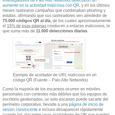
Investigadores de Palo Alto Networks detectaron un
aumento en la actividad maliciosa con QR
, y en los últimos
meses rastrearon campañas que combinaban phishing y
estafas, afirmando que sus rastreadores ven alrededor de
75.000 códigos QR al día
, de los cuales aproximadamente
el
15% de esas páginas
conducen a enlaces maliciosos, lo
que suma más de
11.000 detecciones diarias
.
Ejemplo de acortador de URL malicioso en un
código QR (Fuente – Palo Alto Networks)
Como la mayoría de los escaneos ocurren en móviles
personales con controles más débiles que los equipos de
escritorio gestionados, un solo escaneo puede sacarte del
perímetro corporativo, llevarte a una
página de inicio de
sesión convincente
e incluso desaparecer rápidamente
cuando los atacantes usan acortadores de QR que pueden