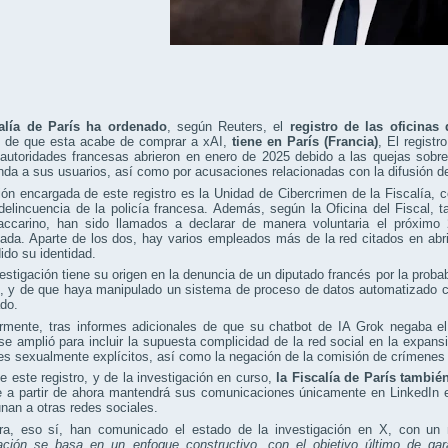
alía de París ha ordenado
, según Reuters, el
registro de las oficinas
 de que esta acabe de comprar a xAI,
tiene en París (Francia)
, El registr
autoridades francesas abrieron en enero de 2025 debido a las quejas sobre
da a sus usuarios, así como por acusaciones relacionadas con la difusión de 
ón encargada de este registro es la Unidad de Cibercrimen de la Fiscalía, c
rdelincuencia de la policía francesa. Además, según la Oficina del Fiscal
accarino, han sido llamados a declarar de manera voluntaria el próximo 
da. Aparte de los dos, hay varios empleados más de la red citados en abri
ido su identidad.
estigación tiene su origen en la denuncia de un diputado francés por la probab
, y de que haya manipulado un sistema de proceso de datos automatizado c
do.
ormente, tras informes adicionales de que su chatbot de IA Grok negaba e
se amplió para incluir la supuesta complicidad de la red social en la expa
s sexualmente explícitos, así como la negación de la comisión de crímenes
e este registro, y de la investigación en curso,
la Fiscalía de París tambi
e a partir de ahora mantendrá sus comunicaciones únicamente en LinkedIn 
nan a otras redes sociales.
ra, eso sí, han comunicado el estado de la investigación en X, con un
ación
se
basa
en
un
enfoque
constructivo
,
con
el
objetivo
último
de
gar