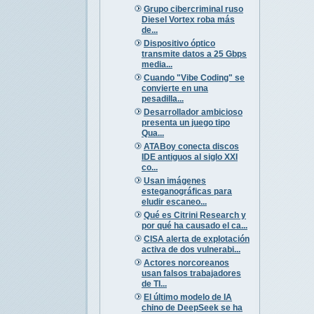
Grupo cibercriminal ruso
Diesel Vortex roba más
de...
Dispositivo óptico
transmite datos a 25 Gbps
media...
Cuando "Vibe Coding" se
convierte en una
pesadilla...
Desarrollador ambicioso
presenta un juego tipo
Qua...
ATABoy conecta discos
IDE antiguos al siglo XXI
co...
Usan imágenes
esteganográficas para
eludir escaneo...
Qué es Citrini Research y
por qué ha causado el ca...
CISA alerta de explotación
activa de dos vulnerabi...
Actores norcoreanos
usan falsos trabajadores
de TI...
El último modelo de IA
chino de DeepSeek se ha