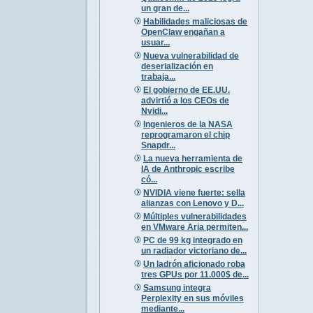
un gran de...
Habilidades maliciosas de
OpenClaw engañan a
usuar...
Nueva vulnerabilidad de
deserialización en
trabaja...
El gobierno de EE.UU.
advirtió a los CEOs de
Nvidi...
Ingenieros de la NASA
reprogramaron el chip
Snapdr...
La nueva herramienta de
IA de Anthropic escribe
có...
NVIDIA viene fuerte: sella
alianzas con Lenovo y D...
Múltiples vulnerabilidades
en VMware Aria permiten...
PC de 99 kg integrado en
un radiador victoriano de...
Un ladrón aficionado roba
tres GPUs por 11.000$ de...
Samsung integra
Perplexity en sus móviles
mediante...