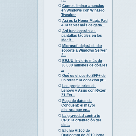
Cómo eliminar anuncios
en Windows con Winaero
Tweaker
Así es la Honor Magic Pad
4, la tablet más delgada...
Así funcionarán las
pantallas táctiles en los
MacB...
Microsoft dejará de dar
soporte a Windows Server
2...
EE.UU. invierte más de
30.000 millones de dólares
...
Qué es el puerto SFP+ de
un router: la conexión pr...
Los propietarios de
Lenovo y Asus con Ryzen
Z1 Ext...
Fuga de datos de
Conduent: el mayor
ciberataque en...
La gravedad contra tu
CPU: la orientación del
disi...
El chip AI100 de
Qualcomm de 2019 logra