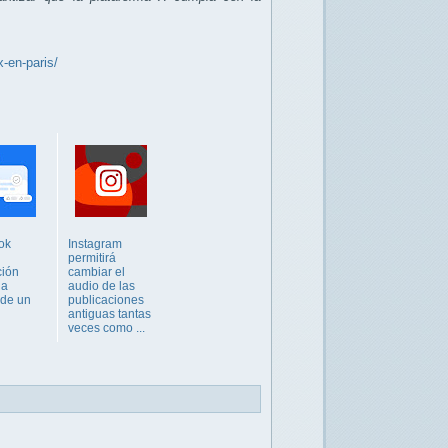
x-en-paris/
ok
Instagram
permitirá
ción
cambiar el
 a
audio de las
 de un
publicaciones
antiguas tantas
veces como ...