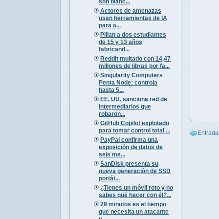
son blanc...
Actores de amenazas
usan herramientas de IA
para a...
Pillan a dos estudiantes
de 15 y 13 años
fabricand...
Reddit multado con 14,47
millones de libras por fa...
Singularity Computers
Penta Node: controla
hasta 5...
EE. UU. sanciona red de
intermediarios que
robaron...
GitHub Copilot explotado
para tomar control total ...
Entrada
PayPal confirma una
exposición de datos de
seis me...
SanDisk presenta su
nueva generación de SSD
portát...
¿Tienes un móvil roto y no
sabes qué hacer con él?...
29 minutos es el tiempo
que necesita un atacante
p...