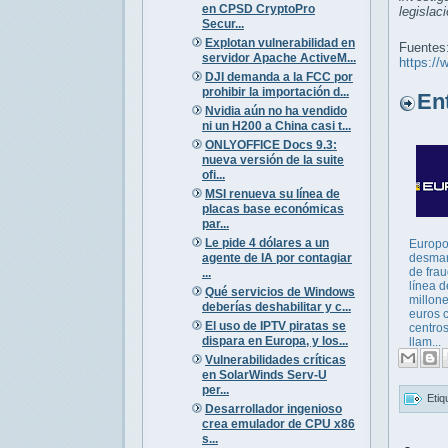
en CPSD CryptoPro
legislac
Secur...
Explotan vulnerabilidad en
Fuentes
servidor Apache ActiveM...
https://
DJI demanda a la FCC por
prohibir la importación d...
Entr
Nvidia aún no ha vendido
ni un H200 a China casi t...
ONLYOFFICE Docs 9.3:
nueva versión de la suite
ofi...
MSI renueva su línea de
placas base económicas
par...
Le pide 4 dólares a un
Europo
agente de IA por contagiar
desman
de fra
...
línea d
Qué servicios de Windows
millon
deberías deshabilitar y c...
euros 
El uso de IPTV piratas se
centro
dispara en Europa, y los...
llam...
Vulnerabilidades críticas
en SolarWinds Serv-U
per...
Etiq
Desarrollador ingenioso
crea emulador de CPU x86
s...