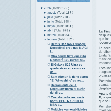
▼
2026
(Total: 6179 )
►
agosto
(Total: 187 )
►
julio
(Total: 710 )
►
junio
(Total: 898 )
►
mayo
(Total: 1081 )
►
abril
(Total: 978 )
La Fisc
►
marzo
(Total: 833 )
después
que las 
▼
febrero
(Total: 812 )
recomien
Demis Hassabis (Google
DeepMind) cree que la AGI
La secci
l...
de cibe
Linda Y
Otra tienda filtra que GTA
menciona
6 costará 100 euros: si...
trascend
El Galaxy S26 Ultra se
Esta inv
queda atrás en sensores
sesgado
de ...
organiza
Sam Altman lo tiene claro:
"El 'AI washing' es rea...
Posteri
sexual, 
Herramienta de IA
deepfake
OpenClaw borra el buzón
del dire...
Aparte d
X
, y qu
Cuando nadie responde
que se u
por tu GPU: RX 7900 XT
MBA c...
Por aho
Múltiples vulnerabilidades
investig