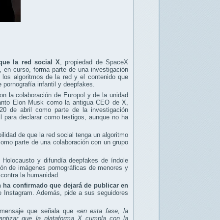
 que la red social X
, propiedad de SpaceX
o, en curso, forma parte de una investigación
 los algoritmos de la red y el contenido que
pornografía infantil y deepfakes.
on la colaboración de Europol y de la unidad
, tanto Elon Musk como la antigua CEO de X,
20 de abril como parte de la investigación
l para declarar como testigos, aunque no ha
ilidad de que la red social tenga un algoritmo
omo parte de una colaboración con un grupo
l Holocausto y difundía deepfakes de índole
nsión de imágenes pornográficas de menores y
 contra la humanidad.
én ha confirmado que dejará de publicar en
e Instagram. Además, pide a sus seguidores
 mensaje que señala que «
e
n
esta
fase
,
la
antizar
que
la
plataforma
X
cumpla
con
la