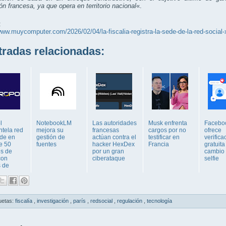
ión
francesa
,
ya
que
opera
en
territorio
nacional
«.
:
www.muycomputer.com/2026/02/04/la-fiscalia-registra-la-sede-de-la-red-social-
adas relacionadas:
l
NotebookLM
Las autoridades
Musk enfrenta
Facebo
tela red
mejora su
francesas
cargos por no
ofrece
ude en
gestión de
actúan contra el
testificar en
verifica
e 50
fuentes
hacker HexDex
Francia
gratuita
es de
por un gran
cambio
con
ciberataque
selfie
s de
uetas:
fiscalía
,
investigación
,
parís
,
redsocial
,
regulación
,
tecnología