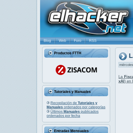
Blog
Web
Foro
RSS
Productos FTTH
L
miércoles
La
Fisc
xAI
) en
Tutoriales y Manuales
Recopilación de
Tutoriales y
Manuales
ordenados por categorías
Últimos
Manuales
publicados
ordenados por fecha
Entradas Mensuales