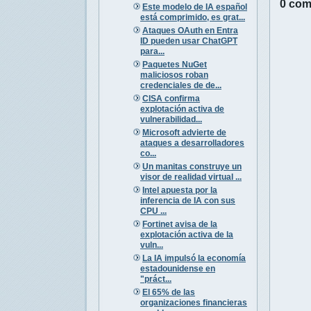
0 com
Este modelo de IA español
está comprimido, es grat...
Ataques OAuth en Entra
ID pueden usar ChatGPT
para...
Paquetes NuGet
maliciosos roban
credenciales de de...
CISA confirma
explotación activa de
vulnerabilidad...
Microsoft advierte de
ataques a desarrolladores
co...
Un manitas construye un
visor de realidad virtual ...
Intel apuesta por la
inferencia de IA con sus
CPU ...
Fortinet avisa de la
explotación activa de la
vuln...
La IA impulsó la economía
estadounidense en
"práct...
El 65% de las
organizaciones financieras