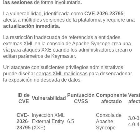
las sesiones
de forma involuntaria.
La vulnerabilidad, identificada como
CVE-2026-23795
,
afecta a múltiples versiones de la plataforma y requiere una
actualización inmediata
.
La restricción inadecuada de referencias a entidades
externas XML en la consola de Apache Syncope crea una
vía para ataques XXE cuando los administradores crean o
editan parámetros de Keymaster.
Un atacante con suficientes privilegios administrativos
puede diseñar
cargas XML maliciosas
para desencadenar
la exposición no deseada de datos.
ID de
Puntuación
Componente
Vers
Vulnerabilidad
CVE
CVSS
afectado
afec
CVE-
Inyección XML
Consola de
3.0-3
2026-
External Entity
6.5
Apache
4.0-4
23795
(XXE)
Syncope