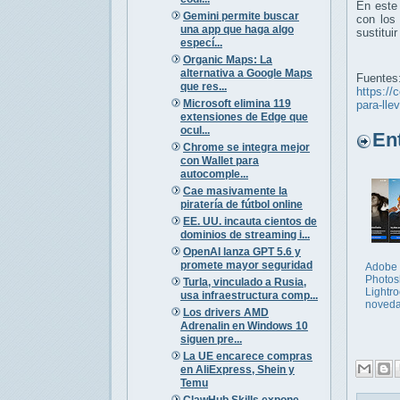
En este
Gemini permite buscar
con los 
una app que haga algo
sustituir
especí...
Organic Maps: La
alternativa a Google Maps
Fuentes
que res...
https://
Microsoft elimina 119
para-ll
extensiones de Edge que
ocul...
Entr
Chrome se integra mejor
con Wallet para
autocomple...
Cae masivamente la
piratería de fútbol online
EE. UU. incauta cientos de
dominios de streaming i...
OpenAI lanza GPT 5.6 y
promete mayor seguridad
Adobe 
Photos
Turla, vinculado a Rusia,
Lightr
usa infraestructura comp...
noved
Los drivers AMD
Adrenalin en Windows 10
siguen pre...
La UE encarece compras
en AliExpress, Shein y
Temu
ClawHub Skills expone