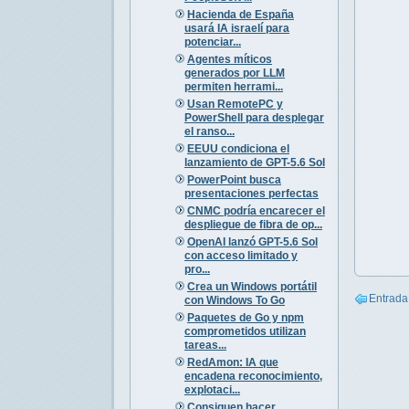
Hacienda de España
usará IA israelí para
potenciar...
Agentes míticos
generados por LLM
permiten herrami...
Usan RemotePC y
PowerShell para desplegar
el ranso...
EEUU condiciona el
lanzamiento de GPT-5.6 Sol
PowerPoint busca
presentaciones perfectas
CNMC podría encarecer el
despliegue de fibra de op...
OpenAI lanzó GPT-5.6 Sol
con acceso limitado y
pro...
Crea un Windows portátil
Entrada
con Windows To Go
Paquetes de Go y npm
comprometidos utilizan
tareas...
RedAmon: IA que
encadena reconocimiento,
explotaci...
Consiguen hacer