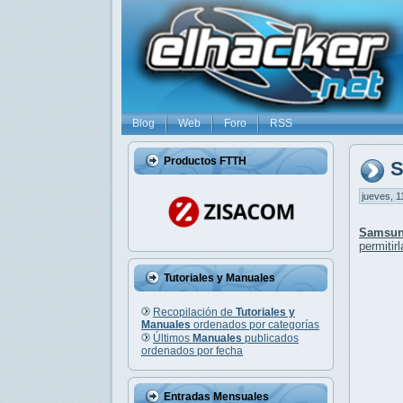
Blog
Web
Foro
RSS
Productos FTTH
S
jueves, 1
Samsun
permitir
Tutoriales y Manuales
Recopilación de
Tutoriales y
Manuales
ordenados por categorías
Últimos
Manuales
publicados
ordenados por fecha
Entradas Mensuales