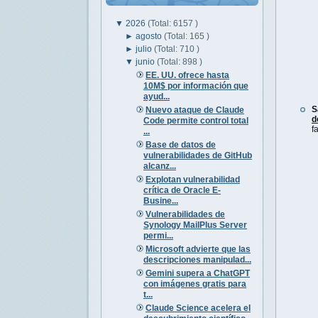
▼
2026
(Total: 6157 )
►
agosto
(Total: 165 )
►
julio
(Total: 710 )
▼
junio
(Total: 898 )
EE. UU. ofrece hasta
10M$ por información que
ayud...
S
Nuevo ataque de Claude
d
Code permite control total
f
...
Base de datos de
vulnerabilidades de GitHub
alcanz...
Explotan vulnerabilidad
crítica de Oracle E-
Busine...
Vulnerabilidades de
Synology MailPlus Server
permi...
Microsoft advierte que las
descripciones manipulad...
Gemini supera a ChatGPT
con imágenes gratis para
t...
Claude Science acelera el