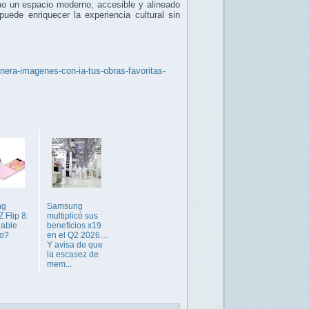
mo un espacio moderno, accesible y alineado
puede enriquecer la experiencia cultural sin
era-imagenes-con-ia-tus-obras-favoritas-
ng
Samsung
 Flip 8:
multiplicó sus
gable
beneficios x19
vo?
en el Q2 2026…
Y avisa de que
la escasez de
mem...