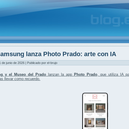
amsung lanza Photo Prado: arte con IA
1 de junio de 2026 | Publicado por el-brujo
g y el Museo del Prado
lanzan la app
Photo Prado
, que utiliza
IA p
las llevar como recuerdo.