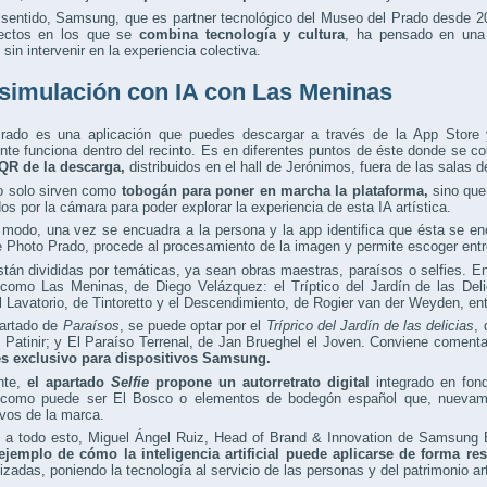
 sentido, Samsung, que es partner tecnológico del Museo del Prado desde 2
ectos en los que se
combina tecnología y cultura
, ha pensado en una 
 sin intervenir en la experiencia colectiva.
simulación con IA con Las Meninas
rado es una aplicación que puedes descargar a través de la App Store y
te funciona dentro del recinto. Es en diferentes puntos de éste donde se co
QR de la descarga,
distribuidos en el hall de Jerónimos, fuera de las salas d
o solo sirven como
tobogán para poner en marcha la plataforma,
sino que 
os por la cámara para poder explorar la experiencia de esta IA artística.
 modo, una vez se encuadra a la persona y la app identifica que ésta se e
 Photo Prado, procede al procesamiento de la imagen y permite escoger entre
tán divididas por temáticas, ya sean obras maestras, paraísos o selfies. E
como Las Meninas, de Diego Velázquez: el Tríptico del Jardín de las Del
 Lavatorio, de Tintoretto y el Descendimiento, de Rogier van der Weyden, ent
partado de
Paraísos
, se puede optar por el
Tríprico del Jardín de las delicias
,
Patinir; y El Paraíso Terrenal, de Jan Brueghel el Joven. Conviene comenta
s exclusivo para dispositivos Samsung.
nte,
el apartado
Selfie
propone un autorretrato digital
integrado en fond
como puede ser El Bosco o elementos de bodegón español que, nuevame
ivos de la marca.
a todo esto, Miguel Ángel Ruiz, Head of Brand & Innovation de Samsung Ele
ejemplo de cómo la inteligencia artificial puede aplicarse de forma r
izadas, poniendo la tecnología al servicio de las personas y del patrimonio art