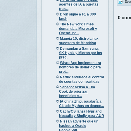
Etiq
agentes de IA a puertas
tras...
Dron sigue a F1 a 300
0 com
km/h
The New York Times
demanda a Microsoft y
OpenAI po...
Mageia 10: distro Linux
sucesora de Mandriva
Demandan a Samsung,
SK Hynix y Micron por los
prec...
WhatsApp implementará
nombres de usuario para
prot...
Netflix endurece el control
de cuentas compartidas
Senador acusa a Tim
Cook de priorizar
beneficios s...
IA china Zhipu igualaría a
Claude Mythos en detecc...
CachyOS lanza Hyprland
Noctalia y Shelly para AUR
Nissan advierte que un
hackeo a Oracle
PeopleSoft ...