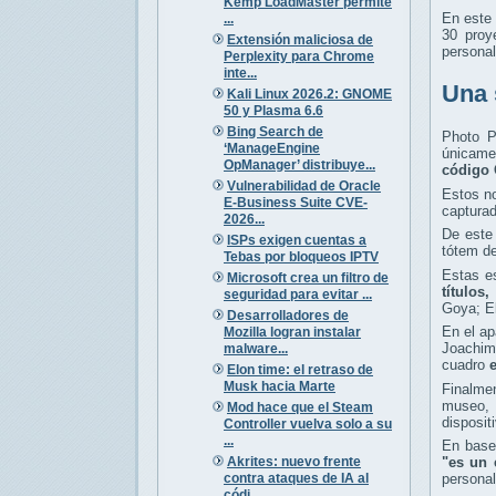
Kemp LoadMaster permite
En este
...
30 proy
Extensión maliciosa de
personal
Perplexity para Chrome
inte...
Una 
Kali Linux 2026.2: GNOME
50 y Plasma 6.6
Bing Search de
Photo P
‘ManageEngine
únicamen
OpManager’ distribuye...
código 
Vulnerabilidad de Oracle
Estos n
E-Business Suite CVE-
capturad
2026...
De este
ISPs exigen cuentas a
tótem de
Tebas por bloqueos IPTV
Estas es
Microsoft crea un filtro de
títulos,
seguridad para evitar ...
Goya; El
Desarrolladores de
En el a
Mozilla logran instalar
Joachim 
malware...
cuadro
e
Elon time: el retraso de
Musk hacia Marte
Finalme
museo, 
Mod hace que el Steam
disposit
Controller vuelva solo a su
...
En base 
Akrites: nuevo frente
"es un 
contra ataques de IA al
personal
códi...