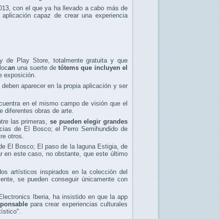
013, con el que ya ha llevado a cabo más de
aplicación capaz de crear una experiencia
 de Play Store, totalmente gratuita y que
loc
an
una suerte de
tótems que incluyen el
e exposición.
deben aparecer en la propia aplicación y ser
ncuentra en el mismo campo de visión que el
 diferentes obras de arte.
ntre las primeras,
se pueden elegir grandes
icias de El Bosco; el Perro Semihundido de
re otros.
 de El Bosco; El paso de la laguna Estigia, de
r en este caso, no obstante, que este
último
os artísticos inspirados en la colección del
nte, se pueden conseguir únicamente con
ctronics Iberia, ha insistido en que la app
esponsable
para crear experiencias culturales
ístico".