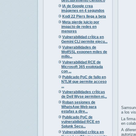
descubrimiento científico
IA de Google crea
imágenes en 4 segundos
Kodi 22 Piers llega a beta
Meta pierde juicio por
impacto de redes en
menores
Vulnerabilidad crítica en
Gemini CLI permite ejecu...
Vulnerabilidades de
WolfSSL exponen miles de
millo...
Vulnerabilidad RCE de
Microsoft 365 explotada
con ...
Publicado PoC de fallo en
NTLM que permite acceso
...
Vulnerabilidades críticas
de Dell Wyse permiten ej...
Roban sesiones de
WhatsApp Web para
Samsung
estafas a dire...
a los vi
Publicado PoC de
La firma
vulnerabilidad RCE en
en colab
Splunk Secu...
A difere
Vulnerabilidad crítica en
autoriza