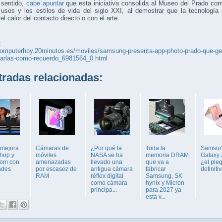
 sentido,
cabe apuntar
que esta iniciativa consolida al Museo del Prado co
usos y los estilos de vida del siglo XXI, al demostrar que la tecnología 
 el calor del contacto directo o con el arte.
:
computerhoy.20minutos.es/moviles/samsung-presenta-app-photo-prado-que-gen
evarlas-como-recuerdo_6981564_0.html
adas relacionadas:
mejora
Cámaras de
¿Por qué la
Toda la
Samsu
hop y
móviles
NASA se ha
memoria DRAM
Galaxy Z
oom con
amenazadas
llevado una
que va a
¿el ple
ades
por escasez de
antigua cámara
fabricar
definiti
RAM
réflex digital
Samsung, SK
como cámara
hynix y Micron
principa...
para 2027 ya
está v...