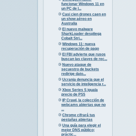
funcionar Windows 11 en
un PC de l...
Casi cien drones caen en
un show aéreo en
Australia
El nuevo malware
SharkLoader despliega
Cobalt Stri...
Windows 11: nueva
recuperación de pago
El FBI advierte que rusos
buscan las claves de rec...
Nuevo ataque de
secuestro de buckets
redirige dato...
Ucrania denuncia que el
servicio de inteligencia r...
Xbox Series S iguala
precio de PS5
IP Crawl, la colección de
webcams abiertas que no
...
Chrome cifrará tus
pestañas abiertas
Una guía para elegir el
mejor DNS público;
práctic...