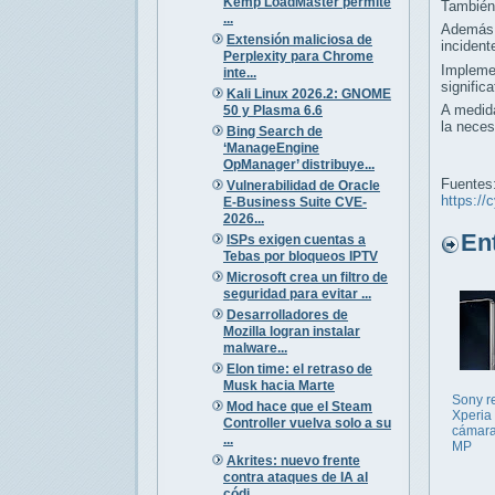
Kemp LoadMaster permite
También 
...
Además,
Extensión maliciosa de
incident
Perplexity para Chrome
Implem
inte...
signific
Kali Linux 2026.2: GNOME
A medida
50 y Plasma 6.6
la neces
Bing Search de
‘ManageEngine
OpManager’ distribuye...
Fuentes
Vulnerabilidad de Oracle
https://
E-Business Suite CVE-
2026...
Entr
ISPs exigen cuentas a
Tebas por bloqueos IPTV
Microsoft crea un filtro de
seguridad para evitar ...
Desarrolladores de
Mozilla logran instalar
malware...
Elon time: el retraso de
Musk hacia Marte
Sony r
Mod hace que el Steam
Xperia 
Controller vuelva solo a su
cámara
...
MP
Akrites: nuevo frente
contra ataques de IA al
códi...