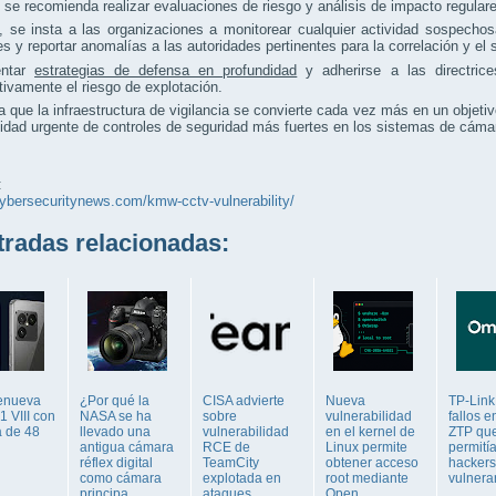
se recomienda realizar evaluaciones de riesgo y análisis de impacto regula
 se insta a las organizaciones a monitorear cualquier actividad sospechos
es y reportar anomalías a las autoridades pertinentes para la correlación y e
entar
estrategias de defensa en profundidad
y adherirse a las directric
ativamente el riesgo de explotación.
 que la infraestructura de vigilancia se convierte cada vez más en un objetiv
idad urgente de controles de seguridad más fuertes en los sistemas de cáma
:
cybersecuritynews.com/kmw-cctv-vulnerability/
adas relacionadas:
enueva
¿Por qué la
CISA advierte
Nueva
TP-Link
1 VIII con
NASA se ha
sobre
vulnerabilidad
fallos 
 de 48
llevado una
vulnerabilidad
en el kernel de
ZTP qu
antigua cámara
RCE de
Linux permite
permití
réflex digital
TeamCity
obtener acceso
hackers
como cámara
explotada en
root mediante
vulnera
principa...
ataques
Open ...