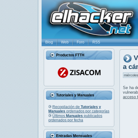
Blog
Web
Foro
RSS
Productos FTTH
V
a cá
miércoles
Se ha d
vulnera
Tutoriales y Manuales
acceso t
Recopilación de
Tutoriales y
Manuales
ordenados por categorías
Últimos
Manuales
publicados
ordenados por fecha
Entradas Mensuales