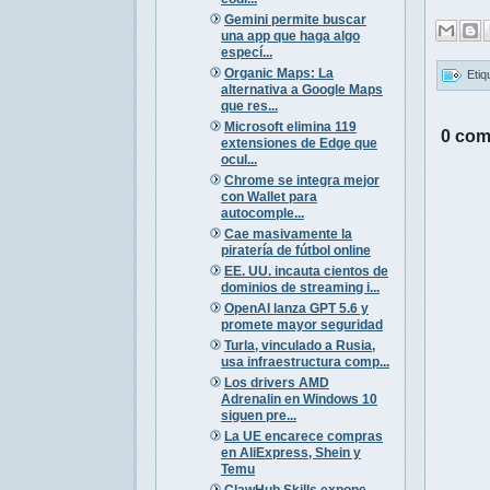
Gemini permite buscar
una app que haga algo
especí...
Organic Maps: La
Etiq
alternativa a Google Maps
que res...
Microsoft elimina 119
0 com
extensiones de Edge que
ocul...
Chrome se integra mejor
con Wallet para
autocomple...
Cae masivamente la
piratería de fútbol online
EE. UU. incauta cientos de
dominios de streaming i...
OpenAI lanza GPT 5.6 y
promete mayor seguridad
Turla, vinculado a Rusia,
usa infraestructura comp...
Los drivers AMD
Adrenalin en Windows 10
siguen pre...
La UE encarece compras
en AliExpress, Shein y
Temu
ClawHub Skills expone