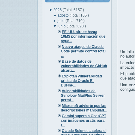
▼
2026
(Total: 6157 )
►
agosto
(Total: 165 )
►
julio
(Total: 710 )
▼
junio
(Total: 898 )
EE. UU. ofrece hasta
10M$ por información que
ayud...
Nuevo ataque de Claude
Code permite control total
Un fallo
...
no autor
Base de datos de
La vulne
vulnerabilidades de GitHub
impacto 
alcanz...
El probl
Explotan vulnerabilidad
que atac
crítica de Oracle E-
Una vez 
Busine...
configur
Vulnerabilidades de
Synology MailPlus Server
permi...
Microsoft advierte que las
descripciones manipulad...
Gemini supera a ChatGPT
con imágenes gratis para
t...
Claude Science acelera el