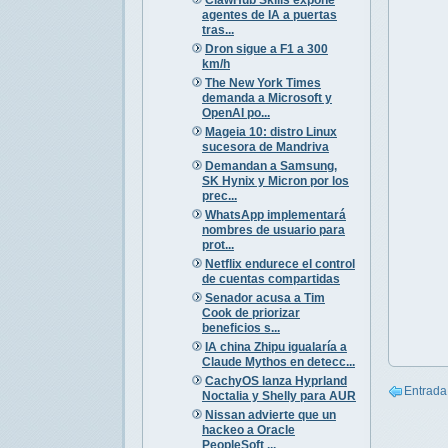
agentes de IA a puertas
tras...
Dron sigue a F1 a 300
km/h
The New York Times
demanda a Microsoft y
OpenAI po...
Mageia 10: distro Linux
sucesora de Mandriva
Demandan a Samsung,
SK Hynix y Micron por los
prec...
WhatsApp implementará
nombres de usuario para
prot...
Netflix endurece el control
de cuentas compartidas
Senador acusa a Tim
Cook de priorizar
beneficios s...
IA china Zhipu igualaría a
Claude Mythos en detecc...
CachyOS lanza Hyprland
Entrada
Noctalia y Shelly para AUR
Nissan advierte que un
hackeo a Oracle
PeopleSoft ...