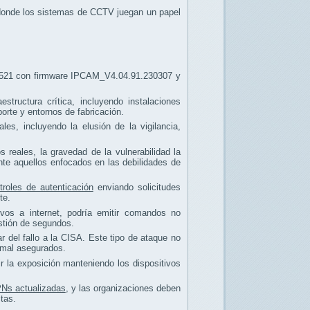
s donde los sistemas de CCTV juegan un papel
P521 con firmware IPCAM_V4.04.91.230307 y
structura crítica, incluyendo instalaciones
orte y entornos de fabricación.
es, incluyendo la elusión de la vigilancia,
reales, la gravedad de la vulnerabilidad la
nte aquellos enfocados en las debilidades de
roles de autenticación
enviando solicitudes
te.
vos a internet, podría emitir comandos no
estión de segundos.
r del fallo a la CISA. Este tipo de ataque no
s mal asegurados.
r la exposición manteniendo los dispositivos
Ns actualizadas
, y las organizaciones deben
tas.