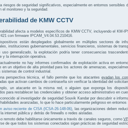
a riesgos de seguridad significativos, especialmente en entornos sensible
en el monitoreo y la seguridad.
erabilidad de KMW CCTV
erabilidad afecta a modelos específicos de KMW CCTV, incluyendo el KM-I
P421 con firmware IPCAM_V4.04.53.210416.
ispositivos están desplegados globalmente en múltiples sectores de infrae
les, instituciones gubernamentales, servicios financieros, sistemas de transp
uso generalizado, la explotación podría tener consecuencias trascendental
e y la interrupción operativa.
ctualmente no hay informes confirmados de explotación activa en entornos 
e en un objetivo de alta prioridad para los actores de amenazas, especialme
s sistemas de control industrial.
na perspectiva técnica, el fallo permite que los atacantes
evadan los cont
das que activan cambios de contraseña sin verificar la identidad del solicitan
mplo, un atacante en la misma red, o alguien que exponga los dispositi
dos para restablecer las credenciales y obtener acceso administrativo en cu
conocido al investigador de seguridad Souvik Kandar por descubrir e informa
 habilidades avanzadas, lo que lo hace particularmente peligroso en entorno
n aviso reciente de CISA (ICSA-26-148-06)
, las organizaciones deben reduci
 la internet pública y detrás de firewalls o redes aisladas.
so remoto debe habilitarse únicamente a través de canales seguros, como
VP
se de que todos los sistemas conectados sigan prácticas de seguridad estric