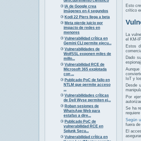
descubrimiento científico
Esto cre
IA de Google crea
crítico 
imágenes en 4 segundos
Kodi 22 Piers llega a beta
Vuln
Meta pierde juicio por
impacto de redes en
menores
La vuln
Vulnerabilidad crítica en
el KM-I
Gemini CLI permite ejecu...
Estos d
Vulnerabilidades de
comercia
WolfSSL exponen miles de
Dado su 
millo...
espionaj
Vulnerabilidad RCE de
Aunque a
Microsoft 365 explotada
conviert
con ...
IoT y lo
Publicado PoC de fallo en
NTLM que permite acceso
Desde u
...
manipula
Vulnerabilidades críticas
Por eje
de Dell Wyse permiten ej...
autoriza
Roban sesiones de
Se ha re
WhatsApp Web para
requiere
estafas a dire...
Según u
Publicado PoC de
fuera de
vulnerabilidad RCE en
Splunk Secu...
El acce
asegurar
Vulnerabilidad crítica en