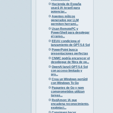
Hacienda de España
usará IA israelí para
potenciar...
Agentes míticos
generados por LLM
permiten herrami...
Usan RemotePC y
PowerShell para desplegar
el ranso...
EEUU condiciona el
lanzamiento de GPT-5.6 Sol
PowerPoint busca
presentaciones perfectas
CNMC podría encarecer el
despliegue de fibra de op...
OpenAI lanzó GPT-5.6 Sol
con acceso limitado y
pro...
Crea un Windows portátil
con Windows To Go
Paquetes de Go y npm
comprometidos utilizan
tareas...
RedAmon: IA que
encadena reconocimiento,
explotaci...
Consiguen hacer