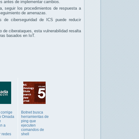
res antes de implementar cambios.
a, seguir los procedimientos de respuesta a
l seguimiento de amenazas.
es de ciberseguridad de ICS puede reducir
o de ciberataques, esta vulnerabilidad resalta
ras basados en IoT.
 corrige
Botnet busca
en Omada
herramientas de
e
ping que
an a
ejecuten
comandos de
r redes
shell