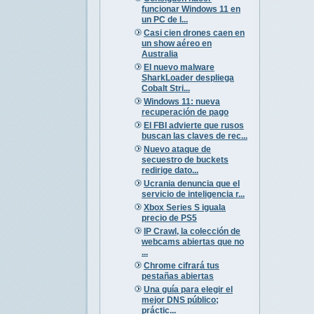
funcionar Windows 11 en
un PC de l...
Casi cien drones caen en
un show aéreo en
Australia
El nuevo malware
SharkLoader despliega
Cobalt Stri...
Windows 11: nueva
recuperación de pago
El FBI advierte que rusos
buscan las claves de rec...
Nuevo ataque de
secuestro de buckets
redirige dato...
Ucrania denuncia que el
servicio de inteligencia r...
Xbox Series S iguala
precio de PS5
IP Crawl, la colección de
webcams abiertas que no
...
Chrome cifrará tus
pestañas abiertas
Una guía para elegir el
mejor DNS público;
práctic...