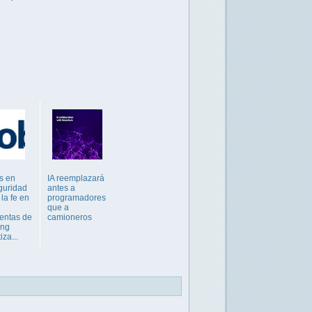
s en
IA reemplazará
guridad
antes a
la fe en
programadores
que a
entas de
camioneros
ing
za...