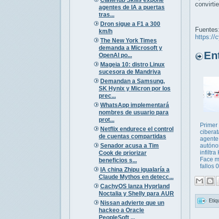
convirti
agentes de IA a puertas
tras...
Dron sigue a F1 a 300
Fuentes
km/h
https://
The New York Times
demanda a Microsoft y
Entr
OpenAI po...
Mageia 10: distro Linux
sucesora de Mandriva
Demandan a Samsung,
SK Hynix y Micron por los
prec...
WhatsApp implementará
nombres de usuario para
prot...
Primer
Netflix endurece el control
cibera
de cuentas compartidas
agente
Senador acusa a Tim
autón
infiltr
Cook de priorizar
Face m
beneficios s...
fallos 0
IA china Zhipu igualaría a
Claude Mythos en detecc...
CachyOS lanza Hyprland
Noctalia y Shelly para AUR
Etiq
Nissan advierte que un
hackeo a Oracle
PeopleSoft ...