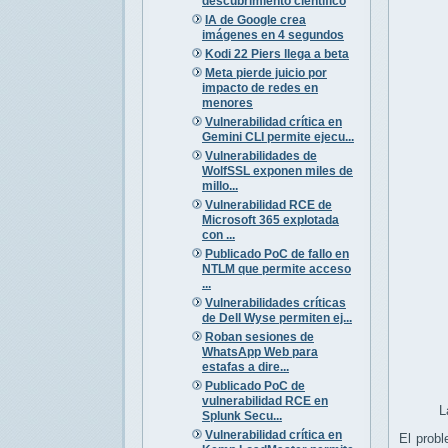
descubrimiento científico
IA de Google crea
imágenes en 4 segundos
Kodi 22 Piers llega a beta
Meta pierde juicio por
impacto de redes en
menores
Vulnerabilidad crítica en
Gemini CLI permite ejecu...
Vulnerabilidades de
WolfSSL exponen miles de
millo...
Vulnerabilidad RCE de
Microsoft 365 explotada
con ...
Publicado PoC de fallo en
NTLM que permite acceso
...
Vulnerabilidades críticas
de Dell Wyse permiten ej...
Roban sesiones de
WhatsApp Web para
estafas a dire...
Publicado PoC de
vulnerabilidad RCE en
L
Splunk Secu...
Vulnerabilidad crítica en
El probl