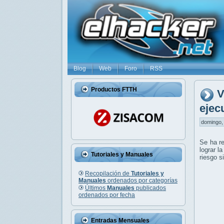
Blog
Web
Foro
RSS
Productos FTTH
V
ejec
domingo, 
Se ha re
lograr l
Tutoriales y Manuales
riesgo s
Recopilación de
Tutoriales y
Manuales
ordenados por categorías
Últimos
Manuales
publicados
ordenados por fecha
Entradas Mensuales