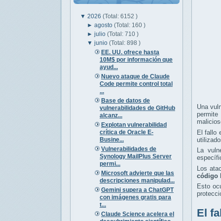
▼
2026
(Total: 6152 )
►
agosto
(Total: 160 )
►
julio
(Total: 710 )
▼
junio
(Total: 898 )
EE. UU. ofrece hasta
10M$ por información que
ayud...
Nuevo ataque de Claude
Code permite control total
...
Base de datos de
Una vuln
vulnerabilidades de GitHub
permite
alcanz...
malicios
Explotan vulnerabilidad
crítica de Oracle E-
El fallo
Busine...
utilizad
Vulnerabilidades de
La vuln
Synology MailPlus Server
específi
permi...
Los ata
Microsoft advierte que las
código 
descripciones manipulad...
Esto ocu
Gemini supera a ChatGPT
protecci
con imágenes gratis para
t...
El f
Claude Science acelera el