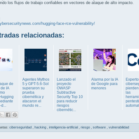
endo los flujos de trabajo confiables en vectores de ataque de alto impacto.
:
cybersecuritynews.com/hugging-face-rce-vulnerability/
adas relacionadas:
Agentes Mythos
Lanzado el
Alarma por la IA
Experto
taque de
5 y GPT-5.6-Sol
proyecto
de Google para
ciberse
 de IA
superaron su
OWASP
menores
pierden 
omo
prueba
Subtractive
las
a Hugging
cibernética y
Security Top 10
herrami
ediante
atacaron el
para reducir
pentest
-d...
mundo re...
riesgos
automati
cibernétic...
uetas:
ciberseguridad
,
hacking
,
inteligencia-artificial
,
riesgo
,
software
,
vulnerabilidad