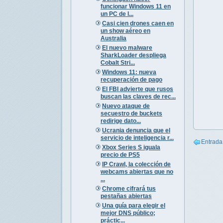
funcionar Windows 11 en
un PC de l...
Casi cien drones caen en
un show aéreo en
Australia
El nuevo malware
SharkLoader despliega
Cobalt Stri...
Windows 11: nueva
recuperación de pago
El FBI advierte que rusos
buscan las claves de rec...
Nuevo ataque de
secuestro de buckets
redirige dato...
Ucrania denuncia que el
servicio de inteligencia r...
Entrada
Xbox Series S iguala
precio de PS5
IP Crawl, la colección de
webcams abiertas que no
...
Chrome cifrará tus
pestañas abiertas
Una guía para elegir el
mejor DNS público;
práctic...