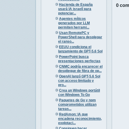
Hacienda de España
0 com
usará IA israelí para
potenciar...
Agentes míticos
generados por LLM
permiten herrami...
Usan RemotePC y
PowerShell para desplegar
el ranso...
EEUU condiciona el
lanzamiento de GPT-5.6 Sol
PowerPoint busca
presentaciones perfectas
CNMC podría encarecer el
despliegue de fibra de op...
OpenAI lanzó GPT-5.6 Sol
con acceso limitado y
pro...
Crea un Windows portátil
con Windows To Go
Paquetes de Go y npm
comprometidos utilizan
tareas...
RedAmon: IA que
encadena reconocimiento,
explotaci...
Consiguen hacer