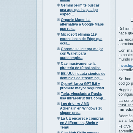
Gemini permite buscar
una app que haga algo
especí...
Organic Maps: La
E
alternativa a Google Maps
Debido a
que res...
hace que
Microsoft elimina 119
extensiones de Edge que
La esca
ocul...
aproxim
Chrome se integra mejor
Con más
con Wallet para
exposici
autocomple...
mundo r
Cae masivamente la
Investi
piratería de fútbol online
aprendiz
EE. UU. incauta cientos de
dominios de streaming i...
Se han 
código p
OpenAI lanza GPT 5.6 y
promete mayor seguridad
Hugging
Turla, vinculado a Rusia,
configur
usa infraestructura comp...
La corre
Los drivers AMD
trust_r
Adrenalin en Windows 10
inmedia
siguen pre...
Además,
La UE encarece compras
aislar l
en AliExpress, Shein y
El CVE-
Temu
aprendi
ClawHub Skills expone