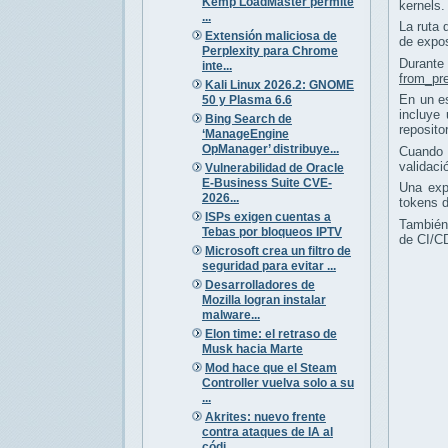
Kemp LoadMaster permite
kernels.
...
La ruta 
Extensión maliciosa de
de expo
Perplexity para Chrome
Durante 
inte...
from_pre
Kali Linux 2026.2: GNOME
En un e
50 y Plasma 6.6
incluye
Bing Search de
reposito
‘ManageEngine
OpManager’ distribuye...
Cuando 
validaci
Vulnerabilidad de Oracle
E-Business Suite CVE-
Una exp
2026...
tokens d
ISPs exigen cuentas a
También 
Tebas por bloqueos IPTV
de CI/C
Microsoft crea un filtro de
seguridad para evitar ...
Desarrolladores de
Mozilla logran instalar
malware...
Elon time: el retraso de
Musk hacia Marte
Mod hace que el Steam
Controller vuelva solo a su
...
Akrites: nuevo frente
contra ataques de IA al
códi...