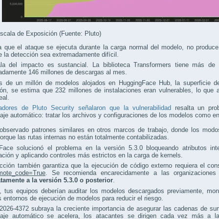
scala de Exposición (Fuente: Pluto)
 que el ataque se ejecuta durante la carga normal del modelo, no produce 
 la detección sea extremadamente difícil.
la del impacto es sustancial. La biblioteca Transformers tiene más de 
adamente 146 millones de descargas al mes.
 de un millón de modelos alojados en HuggingFace Hub, la superficie de
ón, se estima que 232 millones de instalaciones eran vulnerables, lo que 
eal.
gadores de Pluto Security señalaron que la vulnerabilidad
resalta un pro
aje automático: tratar los archivos y configuraciones de los modelos como en
observado patrones similares en otros marcos de trabajo, donde los modos
orque las rutas internas no están totalmente contabilizadas.
Face solucionó el problema en la versión 5.3.0 bloqueando atributos int
ación y aplicando controles más estrictos en la carga de kernels.
cción también garantiza que la ejecución de código externo requiera el cons
emote_code=True
. Se recomienda encarecidamente a las organizaciones
tamente a la versión 5.3.0 o posterior
.
 tus equipos deberían auditar los modelos descargados previamente, moni
os entornos de ejecución de modelos para reducir el riesgo.
2026-4372 subraya la creciente importancia de asegurar las cadenas de sum
zaje automático se acelera, los atacantes se dirigen cada vez más a la