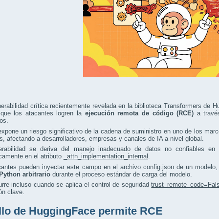
erabilidad crítica recientemente revelada en la biblioteca Transformers d
 que los atacantes logren la
ejecución remota de código (RCE)
a travé
os.
 expone un riesgo significativo de la cadena de suministro en uno de los ma
os, afectando a desarrolladores, empresas y canales de IA a nivel global.
erabilidad se deriva del manejo inadecuado de datos no confiables en 
camente en el atributo
_attn_implementation_internal
.
cantes pueden inyectar este campo en el archivo config.json de un modelo,
Python arbitrario
durante el proceso estándar de carga del modelo.
rre incluso cuando se aplica el control de seguridad
trust_remote_code=Fal
ón clave.
allo de HuggingFace permite RCE