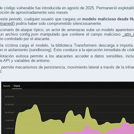
de código vulnerable fue introducida en agosto de 2025. Permaneció explota
sición de aproximadamente seis meses.
este periodo, cualquier usuario que cargara un
modelo malicioso desde H
trained()
podría haber sido comprometido silenciosamente.
scenario de ataque típico, un actor de amenazas sube un modelo aparentem
 un archivo config.json manipulado que contiene el campo malicioso
_attn_
rio controlado por el atacante.
la víctima carga el modelo, la biblioteca Transformers descarga e importa
ón ni aislamiento (sandboxing). Esto conduce a la ejecución inmediata de códi
lotación exitosa permite a los atacantes acceder a datos sensibles, inc
e API y variables de entorno.
permite mecanismos de persistencia, movimiento lateral a través de la infrae
D.