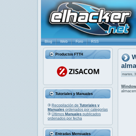
Blog
Web
Foro
RSS
Productos FTTH
W
alma
martes, 3
Window
almace
Tutoriales y Manuales
Recopilación de
Tutoriales y
Manuales
ordenados por categorías
Últimos
Manuales
publicados
ordenados por fecha
Entradas Mensuales