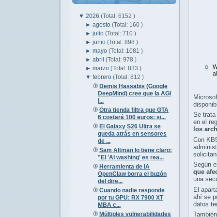
▼
2026
(Total: 6152 )
►
agosto
(Total: 160 )
►
julio
(Total: 710 )
►
junio
(Total: 898 )
►
mayo
(Total: 1081 )
►
abril
(Total: 978 )
W
►
marzo
(Total: 833 )
a
▼
febrero
(Total: 812 )
Demis Hassabis (Google
DeepMind) cree que la AGI
Microso
l...
disponib
Otra tienda filtra que GTA
Se trata
6 costará 100 euros: si...
en el re
El Galaxy S26 Ultra se
los arc
queda atrás en sensores
Con KB5
de ...
administ
Sam Altman lo tiene claro:
solicita
"El 'AI washing' es rea...
Según ex
Herramienta de IA
que afe
OpenClaw borra el buzón
una secc
del dire...
El apart
Cuando nadie responde
ahí se p
por tu GPU: RX 7900 XT
datos te
MBA c...
Múltiples vulnerabilidades
También