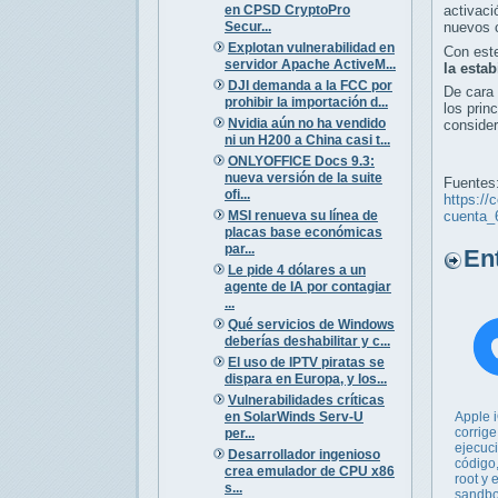
en CPSD CryptoPro
activaci
Secur...
nuevos 
Explotan vulnerabilidad en
Con est
servidor Apache ActiveM...
la esta
DJI demanda a la FCC por
De cara 
prohibir la importación d...
los prin
Nvidia aún no ha vendido
consider
ni un H200 a China casi t...
ONLYOFFICE Docs 9.3:
nueva versión de la suite
Fuentes
ofi...
https://
MSI renueva su línea de
cuenta_
placas base económicas
par...
Entr
Le pide 4 dólares a un
agente de IA por contagiar
...
Qué servicios de Windows
deberías deshabilitar y c...
El uso de IPTV piratas se
dispara en Europa, y los...
Vulnerabilidades críticas
en SolarWinds Serv-U
Apple 
corrige
per...
ejecuc
Desarrollador ingenioso
código
crea emulador de CPU x86
root y
s...
sandb