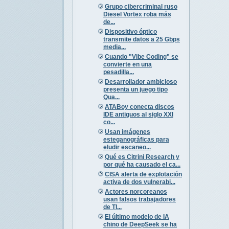
Grupo cibercriminal ruso
Diesel Vortex roba más
de...
Dispositivo óptico
transmite datos a 25 Gbps
media...
Cuando "Vibe Coding" se
convierte en una
pesadilla...
Desarrollador ambicioso
presenta un juego tipo
Qua...
ATABoy conecta discos
IDE antiguos al siglo XXI
co...
Usan imágenes
esteganográficas para
eludir escaneo...
Qué es Citrini Research y
por qué ha causado el ca...
CISA alerta de explotación
activa de dos vulnerabi...
Actores norcoreanos
usan falsos trabajadores
de TI...
El último modelo de IA
chino de DeepSeek se ha