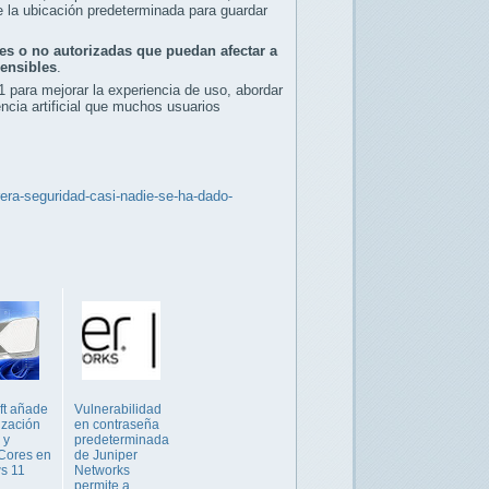
 la ubicación predeterminada para guardar
les o no autorizadas que puedan afectar a
sensibles
.
 para mejorar la experiencia de uso, abordar
encia artificial que muchos usuarios
era-seguridad-casi-nadie-se-ha-dado-
ft añade
Vulnerabilidad
ización
en contraseña
 y
predeterminada
Cores en
de Juniper
s 11
Networks
permite a