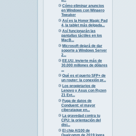
Cómo eliminar anuncios
en Windows con Winaero
Tweaker
Así es la Honor Magic Pad
4, la tablet más delgada...
Así funcionarán las
pantallas táctiles en los
MacB...
Microsoft dejará de dar
soporte a Windows Server
2...
EE.UU. invierte más de
30.000 millones de dólares
...
Qué es el puerto SFP+ de
un router: la conexión pr...
Los propietarios de
Lenovo y Asus con Ryzen
Z1 Ext...
Fuga de datos de
Conduent: el mayor
ciberataque en...
La gravedad contra tu
CPU: la orientación del
disi...
El chip AI100 de
Qualcomm de 2019 logra