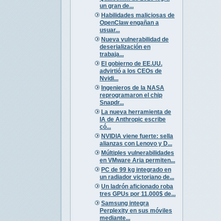
un gran de...
Habilidades maliciosas de
OpenClaw engañan a
usuar...
Nueva vulnerabilidad de
deserialización en
trabaja...
El gobierno de EE.UU.
advirtió a los CEOs de
Nvidi...
Ingenieros de la NASA
reprogramaron el chip
Snapdr...
La nueva herramienta de
IA de Anthropic escribe
có...
NVIDIA viene fuerte: sella
alianzas con Lenovo y D...
Múltiples vulnerabilidades
en VMware Aria permiten...
PC de 99 kg integrado en
un radiador victoriano de...
Un ladrón aficionado roba
tres GPUs por 11.000$ de...
Samsung integra
Perplexity en sus móviles
mediante...