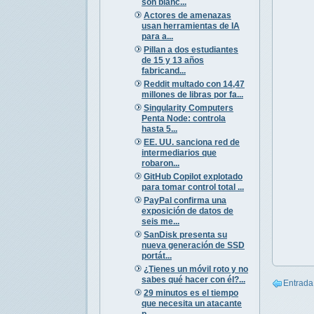
son blanc...
Actores de amenazas
usan herramientas de IA
para a...
Pillan a dos estudiantes
de 15 y 13 años
fabricand...
Reddit multado con 14,47
millones de libras por fa...
Singularity Computers
Penta Node: controla
hasta 5...
EE. UU. sanciona red de
intermediarios que
robaron...
GitHub Copilot explotado
para tomar control total ...
PayPal confirma una
exposición de datos de
seis me...
SanDisk presenta su
nueva generación de SSD
portát...
¿Tienes un móvil roto y no
sabes qué hacer con él?...
Entrada
29 minutos es el tiempo
que necesita un atacante
p...