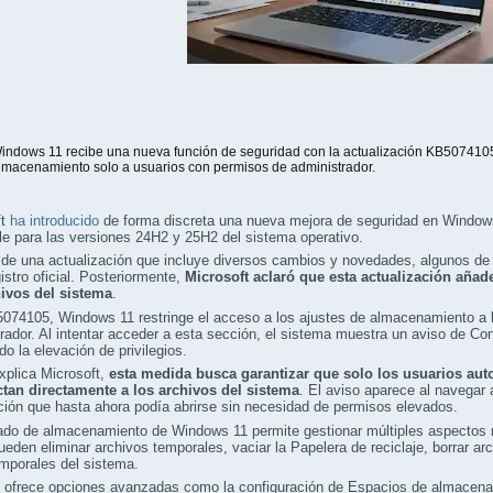
indows 11 recibe una nueva función de seguridad con la actualización KB5074105, 
lmacenamiento solo a usuarios con permisos de administrador.
ft
ha introducido
de forma discreta una nueva mejora de seguridad en Window
le para las versiones 24H2 y 25H2 del sistema operativo.
 de una actualización que incluye diversos cambios y novedades, algunos de l
gistro oficial. Posteriormente,
Microsoft aclaró que esta actualización añad
hivos del sistema
.
074105, Windows 11 restringe el acceso a los ajustes de almacenamiento a 
rador. Al intentar acceder a esta sección, el sistema muestra un aviso de Co
ndo la elevación de privilegios.
plica Microsoft,
esta medida busca garantizar que solo los usuarios aut
ctan directamente a los archivos del sistema
. El aviso aparece al navegar
ión que hasta ahora podía abrirse sin necesidad de permisos elevados.
ado de almacenamiento de Windows 11 permite gestionar múltiples aspectos 
ueden eliminar archivos temporales, vaciar la Papelera de reciclaje, borrar ar
mporales del sistema.
 ofrece opciones avanzadas como la configuración de Espacios de almacenami