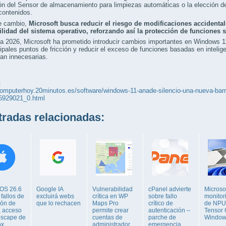
ón del Sensor de almacenamiento para limpiezas automáticas o la elección de
contenidos.
e cambio,
Microsoft busca reducir el riesgo de modificaciones accidenta
bilidad del sistema operativo, reforzando así la protección de funciones 
a 2026, Microsoft ha prometido introducir cambios importantes en Windows 11
cipales puntos de fricción y reducir el exceso de funciones basadas en intelig
an innecesarias.
:
computerhoy.20minutos.es/software/windows-11-anade-silencio-una-nueva-barr
6929021_0.html
adas relacionadas:
iOS 26.6
Google IA
Vulnerabilidad
cPanel advierte
Microso
 fallos de
excluirá webs
crítica en WP
sobre fallo
monitor
ión de
que lo rechacen
Maps Pro
crítico de
de NPU
, acceso
permite crear
autenticación –
Tensor 
 escape de
cuentas de
parche de
Window
ox
administrador
emergencia