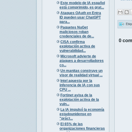
Este modelo de IA español
está comprimido, es grat...
Ataques OAuth en Entra
ID pueden usar ChatGPT
para...
Etiq
Paquetes NuGet
maliciosos roban
credenciales de de...
0 com
CISA confirma
explotación activa de
vulnerabilidad...
Microsoft advierte de
ataques a desarrolladores
co...
Un manitas construye un
visor de realidad virtual ...
Intel apuesta por la
inferencia de IA con sus
CPU ...
Fortinet avisa de la
explotación activa de la
vuln...
La IA impulsó la economía
estadounidense en
"práct...
El 65% de las
organizaciones financieras