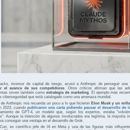
acks, inversor de capital de riesgo, acusó a Anthropic de perseguir una 
tar el avance de sus competidores
. Otros críticos afirman que las ad
entas sirven también como
estrategia de marketing
. El ejemplo más recie
de ciberseguridad que está catalogado como una amenaza mundial.
 de Anthropic nos recuerda un poco a lo que hicieron
Elon Musk y un milla
n 2023, cuando
publicaron una carta pidiendo pausar el desarrollo de l
zamiento de GPT-4, un modelo que, según los expertos, estaba "volvié
s". Aunque la intención de algunos involucrados era legítima, la mayoría i
a conseguir una ventaja en el desarrollo de Grok.
Cun, ex científico jefe de IA en Meta y una de las figuras más influyent