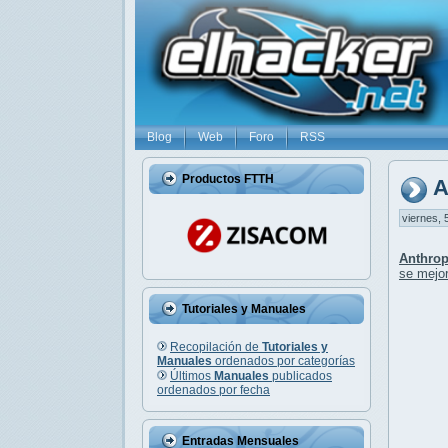
Blog
Web
Foro
RSS
Productos FTTH
A
viernes, 
Anthrop
se mejor
Tutoriales y Manuales
Recopilación de
Tutoriales y
Manuales
ordenados por categorías
Últimos
Manuales
publicados
ordenados por fecha
Entradas Mensuales