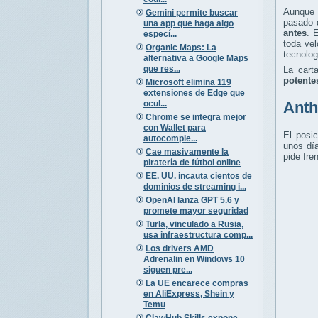
Aunqu
Gemini permite buscar
pasado 
una app que haga algo
antes
. 
especí...
toda vel
Organic Maps: La
tecnolog
alternativa a Google Maps
que res...
La cart
potente
Microsoft elimina 119
extensiones de Edge que
ocul...
Anth
Chrome se integra mejor
con Wallet para
El posi
autocomple...
unos día
Cae masivamente la
pide fre
piratería de fútbol online
EE. UU. incauta cientos de
dominios de streaming i...
OpenAI lanza GPT 5.6 y
promete mayor seguridad
Turla, vinculado a Rusia,
usa infraestructura comp...
Los drivers AMD
Adrenalin en Windows 10
siguen pre...
La UE encarece compras
en AliExpress, Shein y
Temu
ClawHub Skills expone