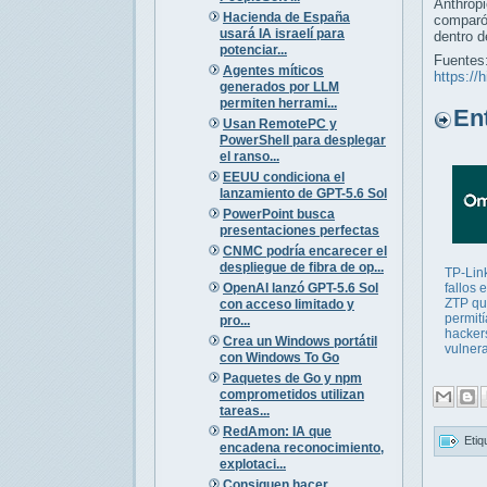
Anthrop
Hacienda de España
comparó 
usará IA israelí para
dentro d
potenciar...
Fuentes
Agentes míticos
https://h
generados por LLM
permiten herrami...
Entr
Usan RemotePC y
PowerShell para desplegar
el ranso...
EEUU condiciona el
lanzamiento de GPT-5.6 Sol
PowerPoint busca
presentaciones perfectas
CNMC podría encarecer el
despliegue de fibra de op...
TP-Link
OpenAI lanzó GPT-5.6 Sol
fallos
ZTP q
con acceso limitado y
permití
pro...
hacker
Crea un Windows portátil
vulner
con Windows To Go
Paquetes de Go y npm
comprometidos utilizan
tareas...
RedAmon: IA que
Etiq
encadena reconocimiento,
explotaci...
Consiguen hacer