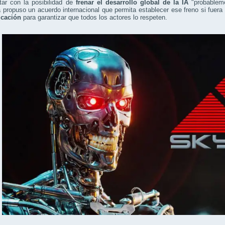
tar con la posibilidad de
frenar el desarrollo global de la IA
"probableme
propuso un acuerdo internacional que permita establecer ese freno si fuera
icación
para garantizar que todos los actores lo respeten.