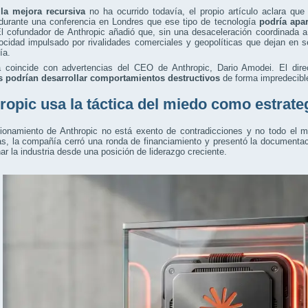
e
la mejora recursiva
no ha ocurrido todavía, el propio artículo aclara que
durante una conferencia en Londres que ese tipo de tecnología
podría apa
El cofundador de Anthropic añadió que, sin una desaceleración coordinada a e
ocidad impulsado por rivalidades comerciales y geopolíticas que dejan en s
ía.
a coincide con advertencias del CEO de Anthropic, Dario Amodei. El dir
s podrían desarrollar comportamientos destructivos
de forma impredecibl
ropic usa la táctica del miedo como estrate
cionamiento de Anthropic no está exento de contradicciones y no todo el 
s, la compañía cerró una ronda de financiamiento y presentó la documentació
nar la industria desde una posición de liderazgo creciente.