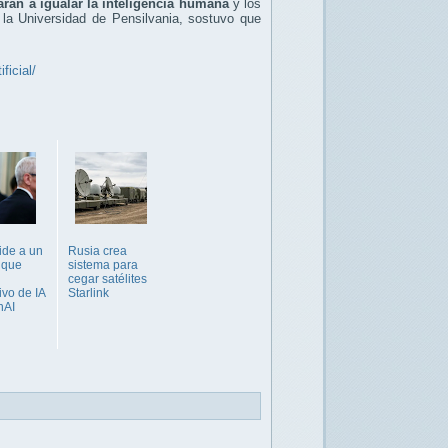
rán a igualar la inteligencia humana
y los
e la Universidad de Pensilvania, sostuvo que
ficial/
ide a un
Rusia crea
l que
sistema para
cegar satélites
ivo de IA
Starlink
nAI