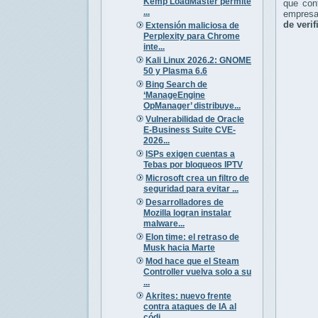
Kemp LoadMaster permite
que con
...
empresa 
de verif
Extensión maliciosa de
Perplexity para Chrome
inte...
Kali Linux 2026.2: GNOME
50 y Plasma 6.6
Bing Search de
‘ManageEngine
OpManager’ distribuye...
Vulnerabilidad de Oracle
E-Business Suite CVE-
2026...
ISPs exigen cuentas a
Tebas por bloqueos IPTV
Microsoft crea un filtro de
seguridad para evitar ...
Desarrolladores de
Mozilla logran instalar
malware...
Elon time: el retraso de
Musk hacia Marte
Mod hace que el Steam
Controller vuelva solo a su
...
Akrites: nuevo frente
contra ataques de IA al
códi...