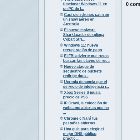
0 com
funcionar Windows 11 en
un PC de l...
Casi cien drones caen en
un show aéreo en
Australia
El nuevo malware
SharkLoader despliega
Cobalt Stri...
Windows 11: nueva
recuperación de pago
El FBI advierte que rusos
buscan las claves de rec...
Nuevo ataque de
secuestro de buckets
redirige dato...
Ucrania denuncia que el
servicio de inteligencia r...
Xbox Series S iguala
precio de PS5
IP Crawl, la colección de
webcams abiertas que no
...
Chrome cifrará tus
pestañas abiertas
Una guía para elegir el
mejor DNS público;
práctic...