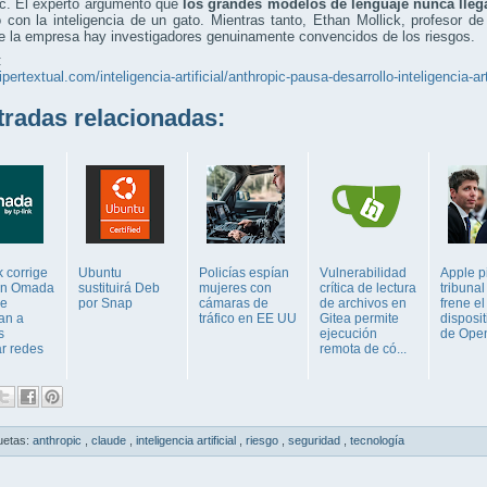
ic. El experto argumentó que
los grandes modelos de lenguaje nunca llega
con la inteligencia de un gato. Mientras tanto, Ethan Mollick, profesor d
e la empresa hay investigadores genuinamente convencidos de los riesgos.
:
ipertextual.com/inteligencia-artificial/anthropic-pausa-desarrollo-inteligencia-arti
adas relacionadas:
 corrige
Ubuntu
Policías espían
Vulnerabilidad
Apple p
 en Omada
sustituirá Deb
mujeres con
crítica de lectura
tribuna
ue
por Snap
cámaras de
de archivos en
frene el
an a
tráfico en EE UU
Gitea permite
disposit
s
ejecución
de Ope
ar redes
remota de có...
uetas:
anthropic
,
claude
,
inteligencia artificial
,
riesgo
,
seguridad
,
tecnología