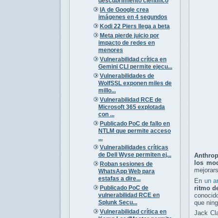
descubrimiento científico
IA de Google crea
imágenes en 4 segundos
Kodi 22 Piers llega a beta
Meta pierde juicio por
impacto de redes en
menores
Vulnerabilidad crítica en
Gemini CLI permite ejecu...
Vulnerabilidades de
WolfSSL exponen miles de
millo...
Vulnerabilidad RCE de
Microsoft 365 explotada
con ...
Publicado PoC de fallo en
NTLM que permite acceso
...
Vulnerabilidades críticas
de Dell Wyse permiten ej...
Anthrop
los mod
Roban sesiones de
mejorar
WhatsApp Web para
estafas a dire...
En
un a
Publicado PoC de
ritmo d
vulnerabilidad RCE en
conocido
Splunk Secu...
que nin
Vulnerabilidad crítica en
Jack Cla