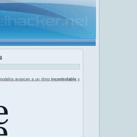
s
 modelos avancen a un ritmo
incontrolable
y