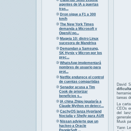
agentes de IA a puertas
tras...
Dron sigue a F1 a 300
km/h
The New York Times
demanda a Microsoft y
OpenAI po...
Mageia 10: distro Linux
sucesora de Mandriva
Demandan a Samsung,
SK Hynix y Micron por los
prec...
WhatsApp implementará
nombres de usuario para
prot...
Netflix endurece el control
de cuentas compartidas
David S
Senador acusa a Tim
dificul
Cook de priorizar
herrami
beneficios s...
tareas 
IA china Zhipu igualaría a
La carta
Claude Mythos en detecc...
CEOs e
CachyOS lanza Hyprland
del lan
Noctalia y Shelly para AUR
generale
Nissan advierte que un
Musk par
hackeo a Oracle
Yann Le
PeopleSoft ...