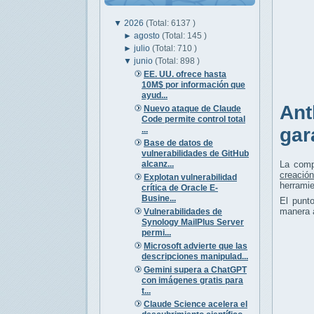
▼
2026
(Total: 6137 )
►
agosto
(Total: 145 )
►
julio
(Total: 710 )
▼
junio
(Total: 898 )
EE. UU. ofrece hasta
10M$ por información que
ayud...
Ant
Nuevo ataque de Claude
Code permite control total
gar
...
Base de datos de
vulnerabilidades de GitHub
alcanz...
La com
creación
Explotan vulnerabilidad
herrami
crítica de Oracle E-
Busine...
El punt
manera 
Vulnerabilidades de
Synology MailPlus Server
permi...
Microsoft advierte que las
descripciones manipulad...
Gemini supera a ChatGPT
con imágenes gratis para
t...
Claude Science acelera el