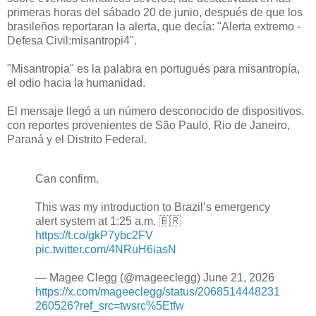
primeras horas del sábado 20 de junio, después de que los
brasileños reportaran la alerta, que decía: "Alerta extremo -
Defesa Civil:misantropi4".
"Misantropia" es la palabra en portugués para misantropía,
el odio hacia la humanidad.
El mensaje llegó a un número desconocido de dispositivos,
con reportes provenientes de São Paulo, Rio de Janeiro,
Paraná y el Distrito Federal.
Can confirm.
This was my introduction to Brazil’s emergency
alert system at 1:25 a.m. 🇧🇷
https://t.co/gkP7ybc2FV
pic.twitter.com/4NRuH6iasN
— Magee Clegg (@mageeclegg) June 21, 2026
https://x.com/mageeclegg/status/2068514448231
260526?ref_src=twsrc%5Etfw