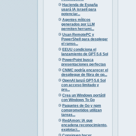
Hacienda de España
usará IA israelí para
potenciar...
Agentes míticos
generados por LLM
permiten herrami...
Usan RemotePC y
PowerShell para desplegar
el ranso...
EEUU condiciona el
lanzamiento de GPT-5.6 Sol
PowerPoint busca
presentaciones perfectas
CNMC podría encarecer el
despliegue de fibra de op...
OpenAI lanzó GPT-5.6 Sol
con acceso limitado y
pro...
Crea un Windows portátil
con Windows To Go
Paquetes de Go y npm
comprometidos utilizan
tareas...
RedAmon: IA que
encadena reconocimiento,
explotaci...
Consiguen hacer