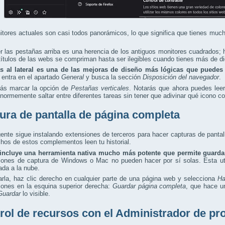
tores actuales son casi todos panorámicos, lo que significa que tienes much
 las pestañas arriba es una herencia de los antiguos monitores cuadrados; h
títulos de las webs se compriman hasta ser ilegibles cuando tienes más de die
s al lateral es una de las mejoras de diseño más lógicas que puedes
, entra en el apartado
General
y busca la sección
Disposición del navegador
.
rás marcar la opción de
Pestañas verticales
. Notarás que ahora puedes lee
 enormemente saltar entre diferentes tareas sin tener que adivinar qué icono c
ura de pantalla de página completa
nte sigue instalando extensiones de terceros para hacer capturas de pantall
os de estos complementos leen tu historial.
 incluye una herramienta nativa mucho más potente que permite guarda
ciones de captura de Windows o Mac no pueden hacer por sí solas. Esta uti
ada a la nube.
rla, haz clic derecho en cualquier parte de una página web y selecciona
Ha
ones en la esquina superior derecha:
Guardar página completa
, que hace u
Guardar
lo visible.
rol de recursos con el Administrador de pr