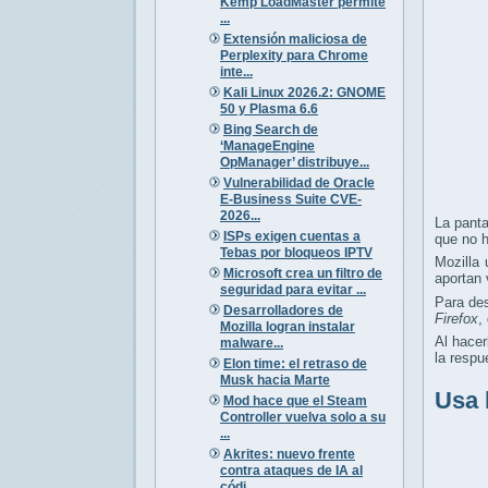
Kemp LoadMaster permite
...
Extensión maliciosa de
Perplexity para Chrome
inte...
Kali Linux 2026.2: GNOME
50 y Plasma 6.6
Bing Search de
‘ManageEngine
OpManager’ distribuye...
Vulnerabilidad de Oracle
E-Business Suite CVE-
2026...
La panta
ISPs exigen cuentas a
que no h
Tebas por bloqueos IPTV
Mozilla 
Microsoft crea un filtro de
aportan 
seguridad para evitar ...
Para des
Desarrolladores de
Firefox
,
Mozilla logran instalar
Al hacer
malware...
la respu
Elon time: el retraso de
Musk hacia Marte
Usa 
Mod hace que el Steam
Controller vuelva solo a su
...
Akrites: nuevo frente
contra ataques de IA al
códi...