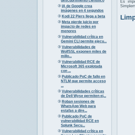
descubrimiento científico
Es impo
Simpleme
IA de Google crea
imágenes en 4 segundos
Limpi
Kodi 22 Piers llega a beta
Meta pierde juicio por
impacto de redes en
menores
Vulnerabilidad crítica en
Gemini CLI permite ejecu...
Vulnerabilidades de
WolfSSL exponen miles de
millo...
Vulnerabilidad RCE de
Microsoft 365 explotada
con ...
Publicado PoC de fallo en
NTLM que permite acceso
...
Vulnerabilidades críticas
de Dell Wyse permiten ej...
Roban sesiones de
WhatsApp Web para
estafas a dire...
Publicado PoC de
vulnerabilidad RCE en
Splunk Secu...
Vulnerabilidad crítica en