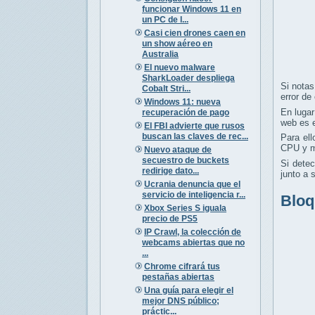
funcionar Windows 11 en
un PC de l...
Casi cien drones caen en
un show aéreo en
Australia
El nuevo malware
SharkLoader despliega
Si notas
Cobalt Stri...
error de
Windows 11: nueva
En lugar
recuperación de pago
web es e
El FBI advierte que rusos
buscan las claves de rec...
Para ell
CPU y m
Nuevo ataque de
secuestro de buckets
Si dete
redirige dato...
junto a 
Ucrania denuncia que el
servicio de inteligencia r...
Bloq
Xbox Series S iguala
precio de PS5
IP Crawl, la colección de
webcams abiertas que no
...
Chrome cifrará tus
pestañas abiertas
Una guía para elegir el
mejor DNS público;
práctic...