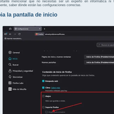
rtante mencionar que no necesitas ser un experto en informática ni t
nte, saber dónde están las configuraciones correctas.
a la pantalla de inicio