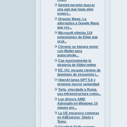
Gemini permite buscar
una app que haga algo
especí...
Organic Maps: La
alternativa a Google Maps
que res...
Microsoft elimina 119
extensiones de Edge que
ocul...
Chrome se integra mejor
con Wallet para
autocomple...
Cae masivamente la
piratería de fútbol online
EE. UU. incauta cientos de
dominios de streaming i...
OpenAI lanza GPT 5.6 y
promete mayor seguridad
Turla, vinculado a Rusia,
usa infraestructura comp...
Los drivers AMD
Adrenalin en Windows 10
siguen pre...
La UE encarece compras
en AliExpress, Shein y
Temu
ClawHub Skills expone