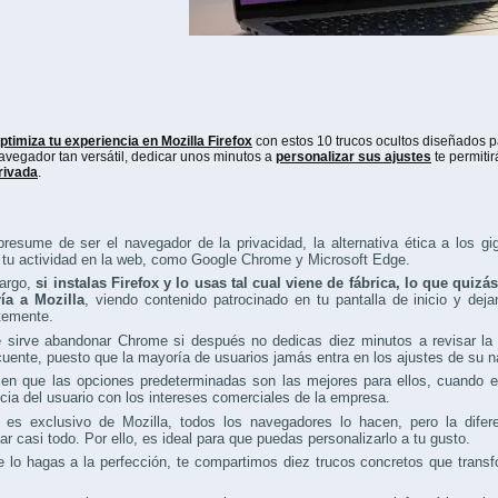
ptimiza tu experiencia en Mozilla Firefox
con estos 10 trucos ocultos diseñados 
avegador tan versátil, dedicar unos minutos a
personalizar sus ajustes
te permiti
rivada
.
presume de ser el navegador de la privacidad, la alternativa ética a los 
 tu actividad en la web, como Google Chrome y Microsoft Edge.
argo,
si instalas Firefox y lo usas tal cual viene de fábrica, lo que qui
ría a Mozilla
, viendo contenido patrocinado en tu pantalla de inicio y de
temente.
 sirve abandonar Chrome si después no dedicas diez minutos a revisar la 
uente, puesto que la mayoría de usuarios jamás entra en los ajustes de su 
en que las opciones predeterminadas son las mejores para ellos, cuando en
cia del usuario con los intereses comerciales de la empresa.
 es exclusivo de Mozilla, todos los navegadores lo hacen, pero la difer
ar casi todo. Por ello, es ideal para que puedas personalizarlo a tu gusto.
 lo hagas a la perfección, te compartimos diez trucos concretos que trans