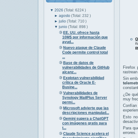
▼
2026
(Total: 6224 )
►
agosto
(Total: 232 )
►
julio
(Total: 710 )
▼
junio
(Total: 898 )
EE. UU. ofrece hasta
10M$ por información que
O
ayud...
n
Nuevo ataque de Claude
p
Code permite control total
...
Base de datos de
Firefox 
vulnerabilidades de GitHub
rastrean
alcanz...
Explotan vulnerabilidad
Sin emb
crítica de Oracle E-
telemet
Busine...
constan
Vulnerabilidades de
¿De qué
Synology MailPlus Server
muy frec
permi...
Confían 
Microsoft advierte que las
experien
descripciones manipulad...
Esto no
Gemini supera a ChatGPT
desactiv
con imágenes gratis para
t...
Para que
errores.
Claude Science acelera el