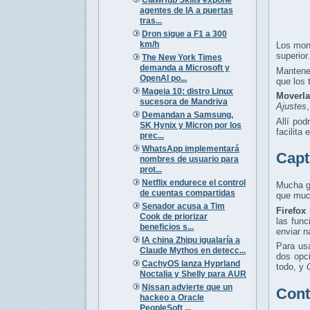
agentes de IA a puertas
tras...
Dron sigue a F1 a 300
km/h
Los moni
superior.
The New York Times
demanda a Microsoft y
Mantener
OpenAI po...
que los 
Mageia 10: distro Linux
Moverla
sucesora de Mandriva
Ajustes
Demandan a Samsung,
Allí pod
SK Hynix y Micron por los
facilita
prec...
WhatsApp implementará
Capt
nombres de usuario para
prot...
Netflix endurece el control
Mucha ge
de cuentas compartidas
que much
Senador acusa a Tim
Firefox
Cook de priorizar
las fun
beneficios s...
enviar n
IA china Zhipu igualaría a
Para usa
Claude Mythos en detecc...
dos opci
CachyOS lanza Hyprland
todo, y
Noctalia y Shelly para AUR
Nissan advierte que un
Cont
hackeo a Oracle
PeopleSoft ...