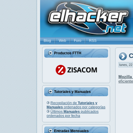
Blog
Web
Foro
RSS
Productos FTTH
C
lunes, 22
Mozilla
eficiente
Tutoriales y Manuales
Recopilación de
Tutoriales y
Manuales
ordenados por categorías
Últimos
Manuales
publicados
ordenados por fecha
Entradas Mensuales