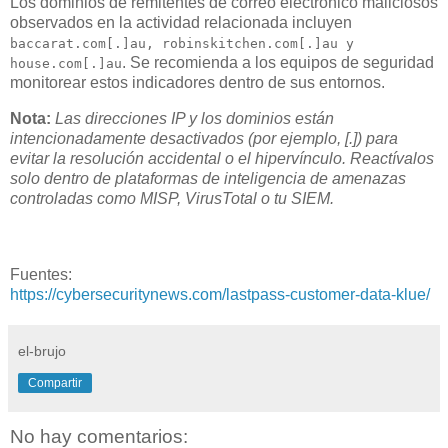
Los dominios de remitentes de correo electrónico maliciosos
observados en la actividad relacionada incluyen
baccarat.com[.]au, robinskitchen.com[.]au y
. Se recomienda a los equipos de seguridad
house.com[.]au
monitorear estos indicadores dentro de sus entornos.
Nota:
Las direcciones IP y los dominios están
intencionadamente desactivados (por ejemplo, [.]) para
evitar la resolución accidental o el hipervínculo. Reactívalos
solo dentro de plataformas de inteligencia de amenazas
controladas como MISP, VirusTotal o tu SIEM.
Fuentes:
https://cybersecuritynews.com/lastpass-customer-data-klue/
el-brujo
Compartir
No hay comentarios: