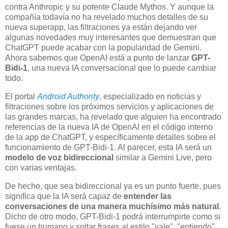
contra Anthropic y su potente Claude Mythos. Y aunque la
compañía todavía no ha revelado muchos detalles de su
nueva superapp, las filtraciones ya están dejando ver
algunas novedades muy interesantes que demuestran que
ChatGPT puede acabar con la popularidad de Gemini.
Ahora sabemos que OpenAI está a punto de lanzar
GPT-
Bidi-1
, una nueva IA conversacional que lo puede cambiar
todo.
El portal
Android Authority
,
especializado en noticias y
filtraciones sobre los próximos servicios y aplicaciones de
las grandes marcas, ha revelado que alguien ha encontrado
referencias de la nueva IA de OpenAI en el código interno
de la app de ChatGPT, y específicamente detalles sobre el
funcionamiento de GPT-Bidi-1. Al parecer, esta IA será un
modelo de voz bidireccional
similar a Gemini Live, pero
con varias ventajas.
De hecho, que sea bidireccional ya es un punto fuerte, pues
significa que la IA será capaz de
entender las
conversaciones de una manera muchísimo más natural
.
Dicho de otro modo, GPT-Bidi-1 podrá interrumpirte como si
fuese un humano y soltar frases al estilo "vale", "entiendo",