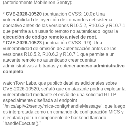
(anteriormente MobileIron Sentry):
*
CVE-2026-10520
(puntuación CVSS: 10.0): Una
vulnerabilidad de inyección de comandos del sistema
operativo antes de las versiones R10.5.2, R10.6.2 y R10.7.1
que permite a un usuario remoto no autenticado lograr la
ejecución de código remoto a nivel de root
.
*
CVE-2026-10523
(puntuación CVSS: 9.9): Una
vulnerabilidad de omisión de autenticación antes de las
versiones R10.5.2, R10.6.2 y R10.7.1 que permite a un
atacante remoto no autenticado crear cuentas
administrativas arbitrarias y obtener
acceso administrativo
completo
.
watchTowr Labs, que publicó detalles adicionales sobre
CVE-2026-10520, señaló que un atacante podría explotar la
vulnerabilidad mediante el envío de una solicitud HTTP
especialmente diseñada al endpoint
"/mics/api/v2/sentry/mics-config/handleMessage", que luego
es interpretada como un comando de configuración MICS y
ejecutada por un componente de backend llamado
"handleExecute()."