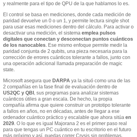
y realmente para el tipo de QPU de la que hablamos lo es.
El control se basa en mediciones, donde cada medición de
paridad devuelve un 0 o un 1, y permite lectura single shot
para usar esas mediciones dentro del cálculo. Para activar o
desactivar una medición, el sistema
emplea pulsos
digitales que conectan y desconectan puntos cuánticos
de los nanocables
. Ese mismo enfoque permite medir la
paridad conjunta de 2 qubits, una pieza necesaria para la
corrección de errores cuánticos tolerante a fallos, junto con
una operación adicional llamada preparación de magic
state.
Microsoft asegura que
DARPA
ya la situó como una de las
2 compañías en la fase final de evaluación dentro de
US2QC y QBI
, sus programas para analizar sistemas
cuánticos útiles a gran escala. De hecho, la propia
compañía afirma que quiere construir un prototipo tolerante
a fallos en años, no en décadas, antes de llegar a ese
ordenador cuántico práctico y escalable que ahora sitúa
en
2029
. O lo que es igual Majorana 2 es el primer paso real
para que tengas un PC cuántico en tu escritorio en el futuro
más próximo y así, puedas correr Crysis sin problemas.