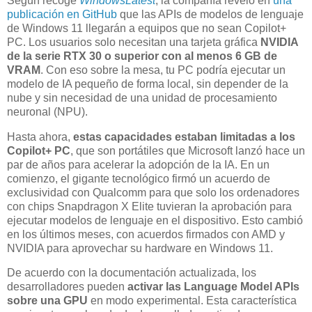
Según recoge
WindowsLatest
, la compañía reveló en
una
publicación en GitHub
que las APIs de modelos de lenguaje
de Windows 11 llegarán a equipos que no sean Copilot+
PC. Los usuarios solo necesitan una tarjeta gráfica
NVIDIA
de la serie RTX 30 o superior con al menos 6 GB de
VRAM
. Con eso sobre la mesa, tu PC podría ejecutar un
modelo de IA pequeño de forma local, sin depender de la
nube y sin necesidad de una unidad de procesamiento
neuronal (NPU).
Hasta ahora,
estas capacidades estaban limitadas a los
Copilot+ PC
, que son portátiles que Microsoft lanzó hace un
par de años para acelerar la adopción de la IA. En un
comienzo, el gigante tecnológico firmó un acuerdo de
exclusividad con Qualcomm para que solo los ordenadores
con chips Snapdragon X Elite tuvieran la aprobación para
ejecutar modelos de lenguaje en el dispositivo. Esto cambió
en los últimos meses, con acuerdos firmados con AMD y
NVIDIA para aprovechar su hardware en Windows 11.
De acuerdo con la documentación actualizada, los
desarrolladores pueden
activar las Language Model APIs
sobre una GPU
en modo experimental. Esta característica