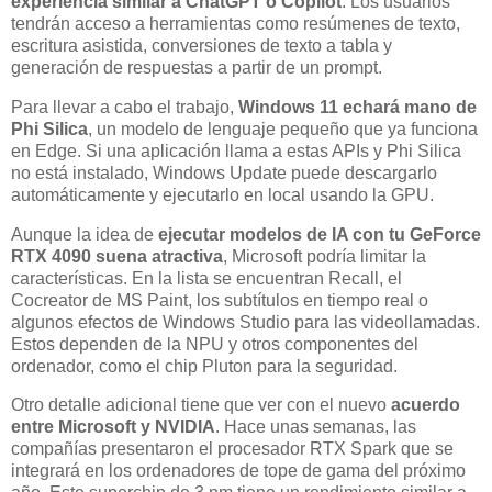
experiencia similar a ChatGPT o Copilot
. Los usuarios
tendrán acceso a herramientas como resúmenes de texto,
escritura asistida, conversiones de texto a tabla y
generación de respuestas a partir de un prompt.
Para llevar a cabo el trabajo,
Windows 11 echará mano de
Phi Silica
, un modelo de lenguaje pequeño que ya funciona
en Edge. Si una aplicación llama a estas APIs y Phi Silica
no está instalado, Windows Update puede descargarlo
automáticamente y ejecutarlo en local usando la GPU.
Aunque la idea de
ejecutar modelos de IA con tu GeForce
RTX 4090 suena atractiva
, Microsoft podría limitar la
características. En la lista se encuentran Recall, el
Cocreator de MS Paint, los subtítulos en tiempo real o
algunos efectos de Windows Studio para las videollamadas.
Estos dependen de la NPU y otros componentes del
ordenador, como el chip Pluton para la seguridad.
Otro detalle adicional tiene que ver con el nuevo
acuerdo
entre Microsoft y NVIDIA
. Hace unas semanas, las
compañías presentaron el procesador RTX Spark que se
integrará en los ordenadores de tope de gama del próximo