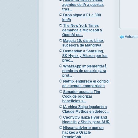
agentes de IA a puertas
tras...
Dron sigue a F1 a 300
km/h
The New York Times
demanda a Microsoft y
OpenAI po...
Entrada
Mageia 10: distro Linux
sucesora de Mandriva
Demandan a Samsung,
SK Hynix y Micron por los
prec...
WhatsApp implementará
nombres de usuario para
prot...
Netflix endurece el control
de cuentas compartidas
Senador acusa a Tim
Cook de priorizar
beneficios s...
IA china Zhipu igualaría a
Claude Mythos en detecc...
CachyOS lanza Hyprland
Noctalia y Shelly para AUR
Nissan advierte que un
hackeo a Oracle
PeopleSoft ...