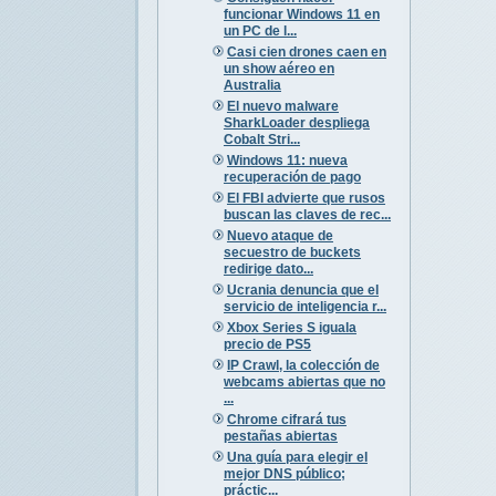
funcionar Windows 11 en
un PC de l...
Casi cien drones caen en
un show aéreo en
Australia
El nuevo malware
SharkLoader despliega
Cobalt Stri...
Windows 11: nueva
recuperación de pago
El FBI advierte que rusos
buscan las claves de rec...
Nuevo ataque de
secuestro de buckets
redirige dato...
Ucrania denuncia que el
servicio de inteligencia r...
Xbox Series S iguala
precio de PS5
IP Crawl, la colección de
webcams abiertas que no
...
Chrome cifrará tus
pestañas abiertas
Una guía para elegir el
mejor DNS público;
práctic...