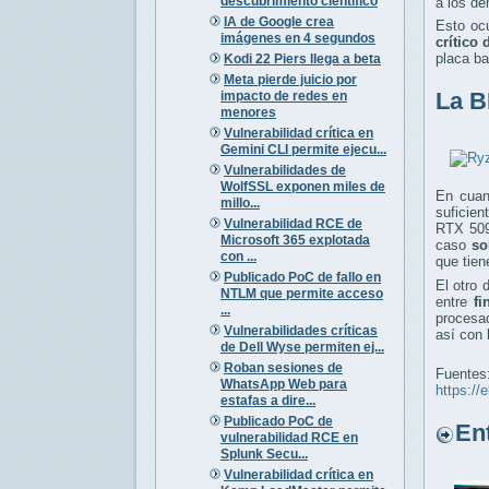
descubrimiento científico
a los de
IA de Google crea
Esto ocu
imágenes en 4 segundos
crítico
placa b
Kodi 22 Piers llega a beta
Meta pierde juicio por
La B
impacto de redes en
menores
Vulnerabilidad crítica en
Gemini CLI permite ejecu...
Vulnerabilidades de
WolfSSL exponen miles de
En cuan
millo...
suficien
Vulnerabilidad RCE de
RTX 509
Microsoft 365 explotada
caso
so
con ...
que tien
Publicado PoC de fallo en
El otro 
NTLM que permite acceso
entre
fi
...
procesa
Vulnerabilidades críticas
así con
de Dell Wyse permiten ej...
Roban sesiones de
Fuentes
WhatsApp Web para
https://
estafas a dire...
Publicado PoC de
Entr
vulnerabilidad RCE en
Splunk Secu...
Vulnerabilidad crítica en