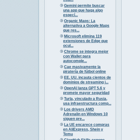
Gemini permite buscar
una app que haga algo
especí...
Organic Maps: La
alternativa a Google Maps
que res...
Microsoft elimina 119
extensiones de Edge que
ocul...
Chrome se integra mejor
con Wallet para
autocomple...
Cae masivamente la
piratería de fútbol online
EE. UU. incauta cientos de
dominios de streaming i...
OpenAI lanza GPT 5.6 y
promete mayor seguridad
Turla, vinculado a Rusia,
usa infraestructura comp...
Los drivers AMD
Adrenalin en Windows 10
siguen pre...
La UE encarece compras
en AliExpress, Shein y
Temu
ClawHub Skills expone