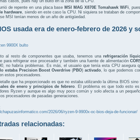
más casos, pues hay un bulto en la zona de la CPU.
rrió de repente en una placa base
MSI MAG X870E Tomahawk WiFi
, pue
 de hardware
, siendo en este caso la CPU. Ni siquiera se trataban de compo
ase MSI tenían menos de un año de antigüedad.
IOS usada era de enero-febrero de 2026 y s
to al resto de componentes que usaba, tenemos una
refrigeración líq
te para refrigerar ese procesador y también una fuente de alimentación
COR
0, no habría problemas. Es más, el usuario que tenía esta CPU asegura q
lo estaba Precision Boost Overdrive
(
PBO
)
activado
, lo que podemos con
en estos procesadores.
detalle que ha proporcionado es que no estaba utilizando la última BIOS sin
nales de enero y principios de febrero
. El problema es que todo esto es 
dores Ryzen y aunque es algo muy poco común y solo afecta a un pequeño
 los procesadores de pasadas generaciones.
:
elchapuzasinformatico.com/2026/06/ryzen-9-9900x-oc-bios-deja-de-funcionar/
adas relacionadas: