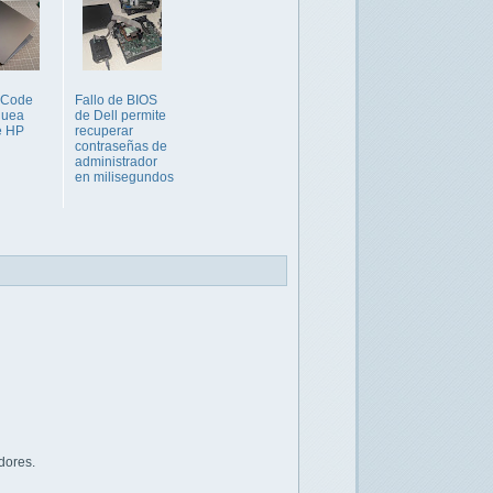
 Code
Fallo de BIOS
quea
de Dell permite
e HP
recuperar
contraseñas de
administrador
en milisegundos
dores.