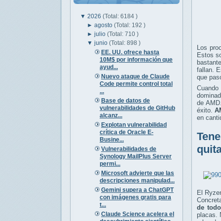
▼
2026
(Total: 6184 )
►
agosto
(Total: 192 )
►
julio
(Total: 710 )
▼
junio
(Total: 898 )
Los proc
EE. UU. ofrece hasta
Estos s
10M$ por información que
bastant
ayud...
fallan. 
Nuevo ataque de Claude
que pas
Code permite control total
Cuando 
...
dominado
Base de datos de
de AMD.
vulnerabilidades de GitHub
éxito.
A
alcanz...
en canti
Explotan vulnerabilidad
crítica de Oracle E-
Tene
Busine...
quit
Vulnerabilidades de
Synology MailPlus Server
permi...
Microsoft advierte que las
descripciones manipulad...
Gemini supera a ChatGPT
El Ryze
con imágenes gratis para
Concret
t...
de tod
Claude Science acelera el
placas. 