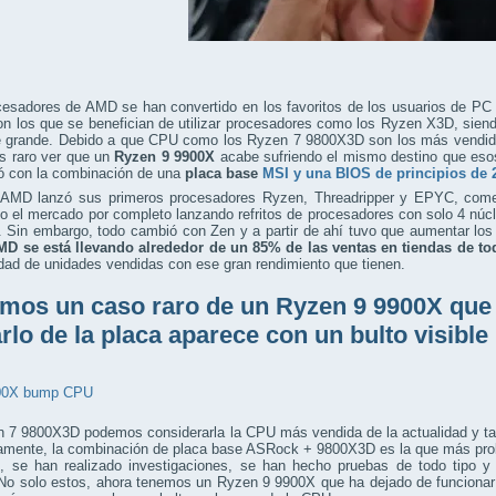
esadores de AMD se han convertido en los favoritos de los usuarios de PC 
on los que se benefician de utilizar procesadores como los Ryzen X3D, sie
e grande. Debido a que CPU como los Ryzen 7 9800X3D son los más vendido
Es raro ver que un
Ryzen 9
9900X
acabe sufriendo el mismo destino que eso
ó con la combinación de una
placa base
MSI y una BIOS de principios de 
AMD lanzó sus primeros procesadores Ryzen, Threadripper y EPYC, comenz
 el mercado por completo lanzando refritos de procesadores con solo 4 núc
 Sin embargo, todo cambió con Zen y a partir de ahí tuvo que aumentar lo
MD se está llevando alrededor de un 85% de las ventas en tiendas de t
dad de unidades vendidas con ese gran rendimiento que tienen.
mos un caso raro de un Ryzen 9 9900X que d
arlo de la placa aparece con un bulto visible
n 7 9800X3D podemos considerarla la CPU más vendida de la actualidad y ta
amente, la combinación de placa base ASRock + 9800X3D es la que más proba
o
, se han realizado investigaciones, se han hecho pruebas de todo tipo
No solo estos, ahora tenemos un Ryzen 9 9900X que ha dejado de funcionar 