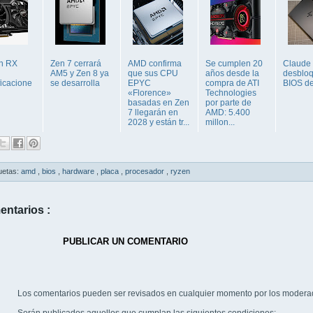
n RX
Zen 7 cerrará
AMD confirma
Se cumplen 20
Claude
AM5 y Zen 8 ya
que sus CPU
años desde la
desblo
ficacione
se desarrolla
EPYC
compra de ATI
BIOS d
«Florence»
Technologies
basadas en Zen
por parte de
7 llegarán en
AMD: 5.400
2028 y están tr...
millon...
uetas:
amd
,
bios
,
hardware
,
placa
,
procesador
,
ryzen
entarios :
PUBLICAR UN COMENTARIO
Los comentarios pueden ser revisados en cualquier momento por los modera