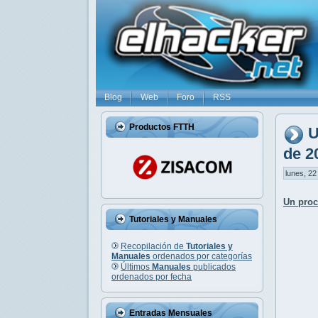
Blog
Web
Foro
RSS
Productos FTTH
U
de 2
lunes, 22
Un proc
Tutoriales y Manuales
Recopilación de
Tutoriales y
Manuales
ordenados por categorías
Últimos
Manuales
publicados
ordenados por fecha
Entradas Mensuales