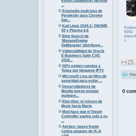
Kemp LoadMaster permite
...
Extensión maliciosa de
Perplexity para Chrome
inte...
Kali Linux 2026.2: GNOME
Radeo
50 y Plasma 6.6
9050:
Bing Search de
especi
s
‘ManageEngine
OpManager’ distribuye...
Vulnerabilidad de Oracle
E-Business Suite CVE-
2026...
ISPs exigen cuentas a
Tebas por bloqueos IPTV
Etiq
Microsoft crea un filtro de
seguridad para evitar ...
Desarrolladores de
0 com
Mozilla logran instalar
malware...
Elon time: el retraso de
Musk hacia Marte
Mod hace que el Steam
Controller vuelva solo a su
...
Akrites: nuevo frente
contra ataques de IA al
códi...