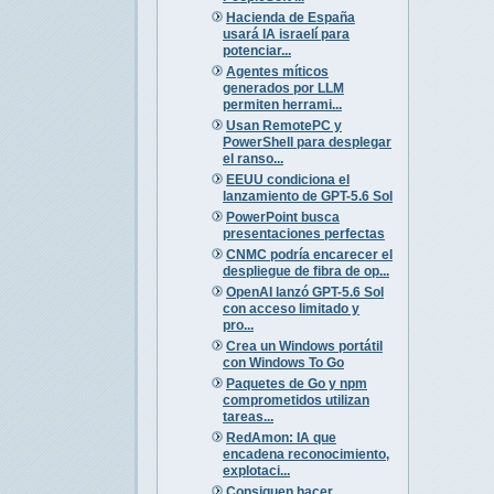
Hacienda de España
usará IA israelí para
potenciar...
Agentes míticos
generados por LLM
permiten herrami...
Usan RemotePC y
PowerShell para desplegar
el ranso...
EEUU condiciona el
lanzamiento de GPT-5.6 Sol
PowerPoint busca
presentaciones perfectas
CNMC podría encarecer el
despliegue de fibra de op...
OpenAI lanzó GPT-5.6 Sol
con acceso limitado y
pro...
Crea un Windows portátil
con Windows To Go
Paquetes de Go y npm
comprometidos utilizan
tareas...
RedAmon: IA que
encadena reconocimiento,
explotaci...
Consiguen hacer