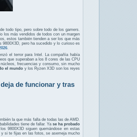
de todo tipo, pero sobre todo de los gamers.
ndo los más vendidos de todos con un margen
s, estos también tienden a ser los que más
s 9800X3D, pero ha sucedido y lo curioso es
2026
.
ó el terror para Intel. La compañía había
leos que superaban a los 8 cores de las CPU
s núcleos, frecuencias y consumo, sin mucho
odo el mundo
y los Ryzen X3D son los reyes
eja de funcionar y tras
mbién la que más falla de todas las de AMD.
bilidades tiene de fallar. Ya
se ha probado
 y los 9800X3D siguen quemándose en estas
y si te fijas en las fotos, se asemeja mucho