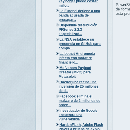
keylogger puede costar
PowerShe
millo...
de form
La Europol detiene a una
está pre
banda acusada de
propagar...
Disponible distribución
PFSense 2.2.3
especializad...
La NSA establece su
presencia en GitHub para
compa...
La botnet Andromeda
infecta con malware
financiero...
Msfvenom Payload
Creator (MPC) para
Metasploit
HackerOne recibe una
inversión de 25 millones
de d...
Facebook elimina el
malware de 2 millones de
orden...
Investigador de Google
encuentra una
vulnerabilida...
HardenFlash, Adobe Flash
Player a prueba de exploi...