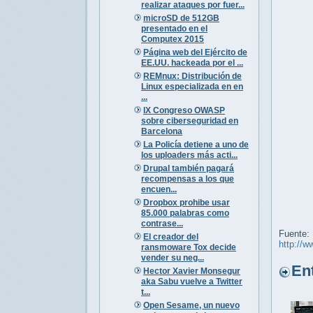
realizar ataques por fuer...
microSD de 512GB
presentado en el
Computex 2015
Página web del Ejército de
EE.UU. hackeada por el ...
REMnux: Distribución de
Linux especializada en en
...
IX Congreso OWASP
sobre ciberseguridad en
Barcelona
La Policía detiene a uno de
los uploaders más acti...
Drupal también pagará
recompensas a los que
encuen...
Dropbox prohibe usar
85.000 palabras como
contrase...
Fuente:
El creador del
http://w
ransmoware Tox decide
vender su neg...
Entr
Hector Xavier Monsegur
aka Sabu vuelve a Twitter
t...
Open Sesame, un nuevo