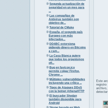
Segunda actualización de
seguridad en un mes para
...
Las compañias de
Antivirus también son
objetivo de...
Tutorial de CMake
España, el segundo país
Europeo con más
infectados...
DD4BC extorsiona
pidiendo dinero en Bitcoins
a cam...
La Casa Blanca quiere
que todos los organismos
ofi...
Bug en favicon.ico
permite colgar Firefox,
Chrome ...
Múltiples vulnerabilidades
Este arc
incluyendo una crítica ...
registr
Tipos de Ataques DDoS
archivo,
con la botnet AthenaHTTP
detectar
El buscador Shodan
también disponible para
Android
Skype basado en Web