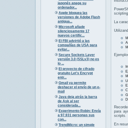
instrucc
japonés apaga su
ordenador...
PowerShe
Apple bloquea las
scripting
versiones de Adobe Flash
antigua...
La carac
Microsoft añade
Utilizan
silenciosamente 17
nuevos certific...
M
El FBI advirtió a las
A
compañías de USA para
M
evitar...
Ejemplo
Secure Sockets Layer
versión 3.0 (SSLv3) no es
lo ...
I
El proyecto de cifrado
E
gratuito Let's Encrypt
M
entr...
U
Gmail ya permite
E
deshacer el envío de un e-
C
mail
G
Java deja atrás la barra
D
de Ask al ser
considerada...
Recorde
Experimento Robin: Envía
para ay
a 97.931 personas sus
scripts.
con...
En resu
TrendMicro: un simple