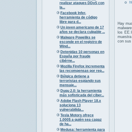
h
realizar ataques DDoS con
la...
Facebook Infer,
herramienta de código
libre para d...
Hay muc
Un joven americano de 17
malware 
años se declara culpable ...
los EE.
muestra
Malware Poweliks se
con sus
esconde en el registro de
Wind...
Detenidas 10 personas en
España por fraude
cibérne...
Mozilla Firefox incrementa
las recompensas por rep...
Bélgica detiene a
terroristas espiando sus
mensaje...
Duqu 2.0: la herramienta
más sofisticada del ciber...
Adobe Flash Player 18.x
soluciona 13
vulnerabilida...
Tesla Motors ofrece
1.000$ a quién sea capaz
de ha...
Medusa: herramienta para