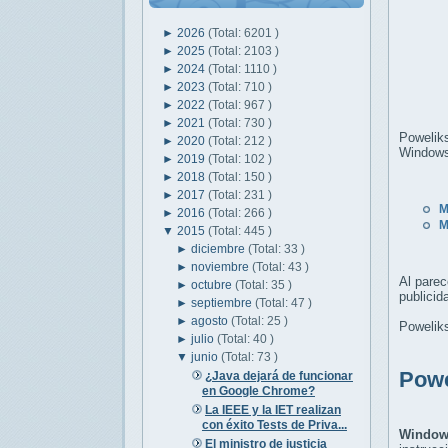
►
2026
(Total: 6201 )
►
2025
(Total: 2103 )
►
2024
(Total: 1110 )
►
2023
(Total: 710 )
►
2022
(Total: 967 )
►
2021
(Total: 730 )
Powelik
►
2020
(Total: 212 )
Windows
►
2019
(Total: 102 )
►
2018
(Total: 150 )
►
2017
(Total: 231 )
M
►
2016
(Total: 266 )
M
▼
2015
(Total: 445 )
►
diciembre
(Total: 33 )
►
noviembre
(Total: 43 )
Al parec
►
octubre
(Total: 35 )
publicid
►
septiembre
(Total: 47 )
►
agosto
(Total: 25 )
Powelik
►
julio
(Total: 40 )
▼
junio
(Total: 73 )
Powe
¿Java dejará de funcionar
en Google Chrome?
La IEEE y la IET realizan
con éxito Tests de Priva...
Window
El ministro de justicia