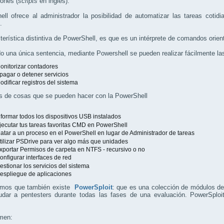
iones (
scripts
en inglés).
ll ofrece al administrador la posibilidad de automatizar las tareas cotid
.
terística distintiva de PowerShell, es que es un intérprete de comandos orien
do una única sentencia, mediante Powershell se pueden realizar fácilmente la
onitorizar contadores
pagar o detener servicios
odificar registros del sistema
s de cosas que se pueden hacer con la PowerShell
nformar todos los dispositivos USB instalados
jecutar tus tareas favoritas CMD en PowerShell
atar a un proceso en el PowerShell en lugar de Administrador de tareas
tilizar PSDrive para ver algo más que unidades
xportar Permisos de carpeta en NTFS - recursivo o no
onfigurar interfaces de red
estionar los servicios del sistema
espliegue de aplicaciones
mos que también existe
PowerSploit
: que es una colección de módulos de
udar a pentesters durante todas las fases de una evaluación. PowerSploi
men: