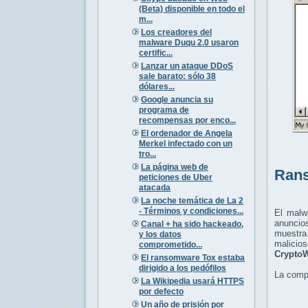
(Beta) disponible en todo el
m...
Los creadores del
malware Duqu 2.0 usaron
certific...
Lanzar un ataque DDoS
sale barato: sólo 38
dólares...
Google anuncia su
programa de
recompensas por enco...
El ordenador de Angela
Merkel infectado con un
tro...
La página web de
Ran
peticiones de Uber
atacada
La noche temática de La 2
- Términos y condiciones...
El malw
anuncio
Canal + ha sido hackeado,
muestra
y los datos
malicio
comprometido...
CryptoW
El ransomware Tox estaba
dirigido a los pedófilos
La compa
La Wikipedia usará HTTPS
por defecto
Un año de prisión por