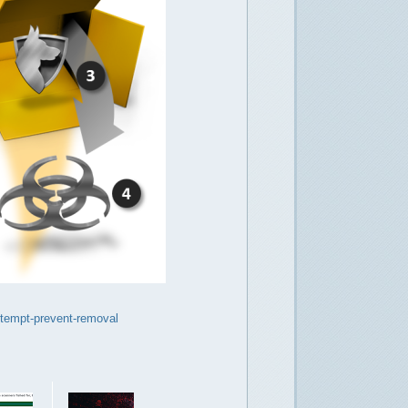
ttempt-prevent-removal