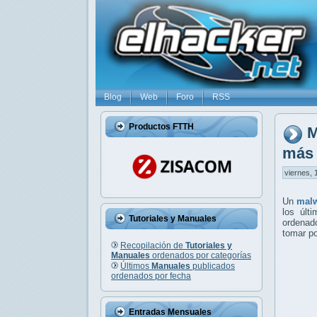
Blog
Web
Foro
RSS
Productos FTTH
M
más 
viernes, 
Un
mal
los últ
Tutoriales y Manuales
ordenado
tomar po
Recopilación de
Tutoriales y
Manuales
ordenados por categorías
Últimos
Manuales
publicados
ordenados por fecha
Entradas Mensuales