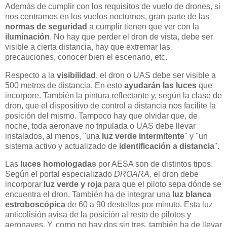
Además de cumplir con los requisitos de vuelo de drones, si
nos centramos en los vuelos nocturnos, gran parte de las
normas de seguridad
a cumplir tienen que ver con la
iluminación
. No hay que perder el dron de vista, debe ser
visible a cierta distancia, hay que extremar las
precauciones, conocer bien el escenario, etc.
Respecto a la
visibilidad
, el dron o UAS debe ser visible a
500 metros de distancia. En esto
ayudarán las luces
que
incorpore. También la pintura reflectante y, según la clase de
dron, que el dispositivo de control a distancia nos facilite la
posición del mismo. Tampoco hay que olvidar que, de
noche, toda aeronave no tripulada o UAS debe llevar
instalados, al menos, "una
luz verde intermitente
" y "un
sistema activo y actualizado de
identificación a distancia
".
Las
luces homologadas
por AESA son de distintos tipos.
Según el portal especializado
DROARA,
el dron debe
incorporar
luz verde y roja
para que el piloto sepa dónde se
encuentra el dron. También ha de integrar una
luz blanca
estroboscópica
de 60 a 90 destellos por minuto. Esta luz
anticolisión avisa de la posición al resto de pilotos y
aeronaves. Y, como no hay dos sin tres, también ha de llevar