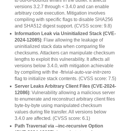
to out-of-bounds writes in the buffer. It affects
versions 3.2.7 through < 3.4.0 and can enable
arbitrary code execution. Mitigation involves
compiling with specific flags to disable SHA256
and SHA512 digest support. (CVSS score: 9.8)
Information Leak via Uninitialized Stack (CVE-
2024-12085)
: Flaw allowing the leakage of
uninitialized stack data when comparing file
checksums. Attackers can manipulate checksum
lengths to exploit this vulnerability. It affects all
versions below 3.4.0, with mitigation achievable
by compiling with the -ftrivial-auto-var-init=zero
flag to initialize stack contents. (CVSS score: 7.5)
Server Leaks Arbitrary Client Files (CVE-2024-
12086)
: Vulnerability allowing a malicious server
to enumerate and reconstruct arbitrary client files
byte-by-byte using manipulated checksum
values during file transfer. All versions below
3.4.0 are affected. (CVSS score: 6.1)
Path Traversal via --inc-recursive Option