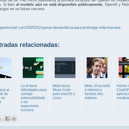
rollo de GPT-4b micro representa la primera incursión de OpenAI en modelo
a. Si bien
el modelo aún no está disponible públicamente
, OpenAI y Retr
azgos en un futuro cercano.
:
hipertextual.com/2025/01/openai-desarrolla-ia-para-prolongar-vida-humana
adas relacionadas:
La IA tiene
Meta lanza
Meta: IA accedió
Adobe i
aza al
dificultades para
Muse Code
a internet y
ChatGP
nte de
corregir
para macOS y
hackeó otro
aplicac
 en
vulnerabilidade
Linux
sistema
creativ
d
s sin
supervisión
humana