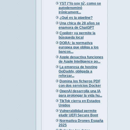
YST (‘Yo soy tú’, como se
autodenominó
irónicament...
¿Qué es la pipeline?
Una chica de 28 años se
enamora de ChatGPT
Copilot+ ya permite la
búsqueda local
DORA: la normativa
europea que obliga a los
bancos...
Apple desactiva funciones
de Apple Intelligence po...
La empresa de hosting
GoDaddy, obligada a
reforzar...
Domina los ficheros PDF
con dos servicios Docker
OpenAI desarrolla una IA
para prolongar la vida hu...
TikTok cierra en Estados
Unidos
Vulnerabilidad permite
eludir UEFI Secure Boot
Normativa Drones España
2025