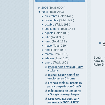
►
2026
(Total: 6204 )
▼
2025
(Total: 2103 )
►
diciembre
(Total: 441 )
►
noviembre
(Total: 142 )
►
octubre
(Total: 198 )
►
septiembre
(Total: 148 )
►
agosto
(Total: 100 )
►
julio
(Total: 95 )
►
junio
(Total: 133 )
O
►
mayo
(Total: 219 )
m
►
abril
(Total: 193 )
►
marzo
(Total: 157 )
Según r
►
febrero
(Total: 112 )
para la
▼
enero
(Total: 165 )
Retro Bi
Inteligencia artificial, TOPs
y tokens
uBlock Origin dejará de
funcionar en Chrome
Francia tenía su propia IA
para competir con ChatG...
México pide en una carta
a Google corregir lo que ...
GPU AMD RX 7900 XTX
supera a la NVIDIA RTX