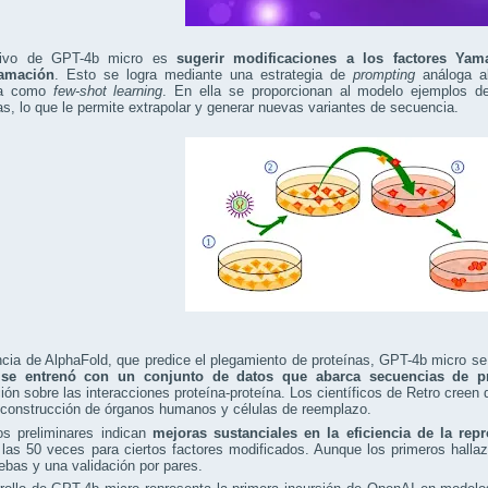
etivo de GPT-4b micro es
sugerir modificaciones a los factores Ya
ramación
. Esto se logra mediante una estrategia de
prompting
análoga al
da como
few-shot learning
. En ella se proporcionan al modelo ejemplos d
s, lo que le permite extrapolar y generar nuevas variantes de secuencia.
ncia de AlphaFold, que predice el plegamiento de proteínas, GPT-4b micro se
o
se entrenó con un conjunto de datos que abarca secuencias de pr
ión sobre las interacciones proteína-proteína. Los científicos de Retro creen
 construcción de órganos humanos y células de reemplazo.
os preliminares indican
mejoras sustanciales en la eficiencia de la re
las 50 veces para ciertos factores modificados. Aunque los primeros halla
bas y una validación por pares.