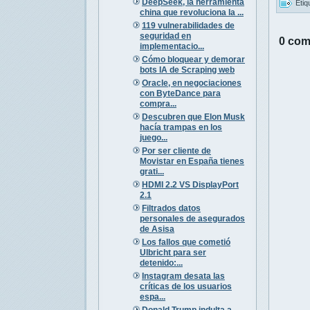
DeepSeek, la herramienta
Etiq
china que revoluciona la ...
119 vulnerabilidades de
seguridad en
0 com
implementacio...
Cómo bloquear y demorar
bots IA de Scraping web
Oracle, en negociaciones
con ByteDance para
compra...
Descubren que Elon Musk
hacía trampas en los
juego...
Por ser cliente de
Movistar en España tienes
grati...
HDMI 2.2 VS DisplayPort
2.1
Filtrados datos
personales de asegurados
de Asisa
Los fallos que cometió
Ulbricht para ser
detenido:...
Instagram desata las
críticas de los usuarios
espa...
Donald Trump indulta a