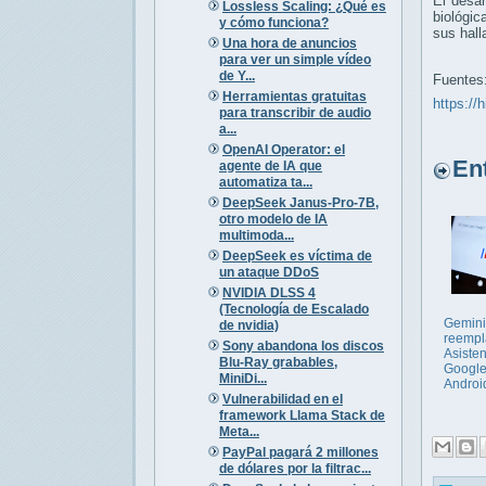
El desar
Lossless Scaling: ¿Qué es
biológic
y cómo funciona?
sus hall
Una hora de anuncios
para ver un simple vídeo
de Y...
Fuentes
Herramientas gratuitas
https://
para transcribir de audio
a...
OpenAI Operator: el
Entr
agente de IA que
automatiza ta...
DeepSeek Janus-Pro-7B,
otro modelo de IA
multimoda...
DeepSeek es víctima de
un ataque DDoS
NVIDIA DLSS 4
(Tecnología de Escalado
Gemini
de nvidia)
reempl
Sony abandona los discos
Asiste
Blu-Ray grabables,
Google
MiniDi...
Androi
Vulnerabilidad en el
framework Llama Stack de
Meta...
PayPal pagará 2 millones
de dólares por la filtrac...