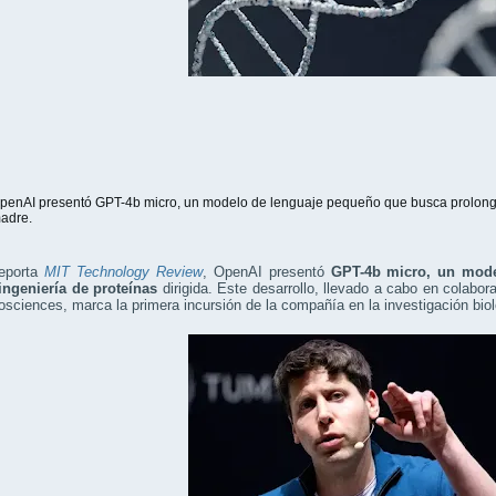
penAI presentó GPT-4b micro, un modelo de lenguaje pequeño que busca prolonga
adre.
eporta
MIT Technology Review
, OpenAI presentó
GPT-4b micro, un mode
 ingeniería de proteínas
dirigida. Este desarrollo, llevado a cabo en colabor
osciences, marca la primera incursión de la compañía en la investigación bio