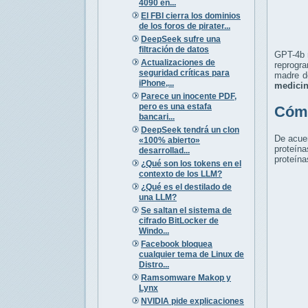
4090 en...
El FBI cierra los dominios
de los foros de pirater...
DeepSeek sufre una
filtración de datos
GPT-4b
Actualizaciones de
reprogra
seguridad críticas para
madre de
iPhone,...
medicin
Parece un inocente PDF,
pero es una estafa
Cómo
bancari...
DeepSeek tendrá un clon
De acuer
«100% abierto»
proteína
desarrollad...
proteína
¿Qué son los tokens en el
contexto de los LLM?
¿Qué es el destilado de
una LLM?
Se saltan el sistema de
cifrado BitLocker de
Windo...
Facebook bloquea
cualquier tema de Linux de
Distro...
Ramsomware Makop y
Lynx
NVIDIA pide explicaciones