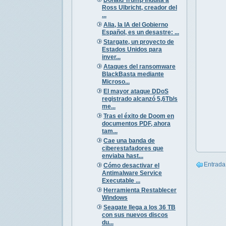
Ross Ulbricht, creador del
...
Alia, la IA del Gobierno
Español, es un desastre: ...
Stargate, un proyecto de
Estados Unidos para
inver...
Ataques del ransomware
BlackBasta mediante
Microso...
El mayor ataque DDoS
registrado alcanzó 5,6Tb/s
me...
Tras el éxito de Doom en
documentos PDF, ahora
tam...
Cae una banda de
ciberestafadores que
enviaba hast...
Entrada
Cómo desactivar el
Antimalware Service
Executable ...
Herramienta Restablecer
Windows
Seagate llega a los 36 TB
con sus nuevos discos
du...