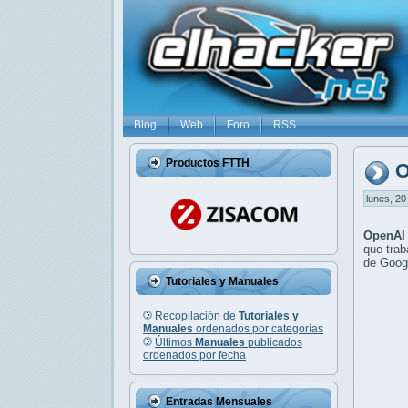
Blog
Web
Foro
RSS
Productos FTTH
O
lunes, 20
OpenAI
que trab
de Googl
Tutoriales y Manuales
Recopilación de
Tutoriales y
Manuales
ordenados por categorías
Últimos
Manuales
publicados
ordenados por fecha
Entradas Mensuales