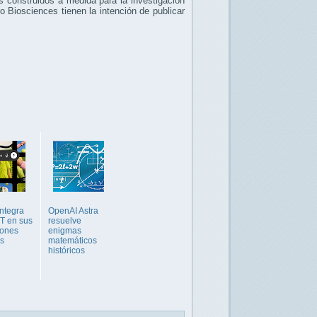
s construidos a medida para la investigación
o Biosciences tienen la intención de publicar
ntegra
OpenAI Astra
T en sus
resuelve
iones
enigmas
as
matemáticos
históricos