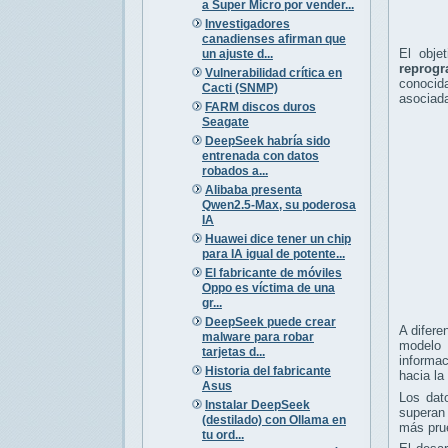
a Super Micro por vender...
Investigadores
canadienses afirman que
El obj
un ajuste d...
reprog
Vulnerabilidad crítica en
conoci
Cacti (SNMP)
asociada
FARM discos duros
Seagate
DeepSeek habría sido
entrenada con datos
robados a...
Alibaba presenta
Qwen2.5-Max, su poderosa
IA
Huawei dice tener un chip
para IA igual de potente...
El fabricante de móviles
Oppo es víctima de una
gr...
DeepSeek puede crear
A difere
malware para robar
model
tarjetas d...
informac
Historia del fabricante
hacia la
Asus
Los dat
Instalar DeepSeek
superan 
(destilado) con Ollama en
más prue
tu ord...