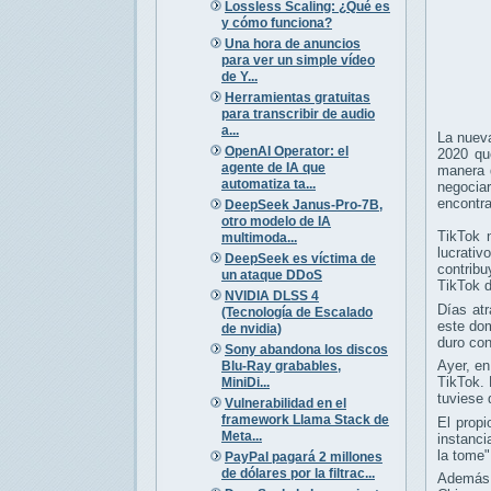
Lossless Scaling: ¿Qué es
y cómo funciona?
Una hora de anuncios
para ver un simple vídeo
de Y...
Herramientas gratuitas
para transcribir de audio
a...
La nuev
OpenAI Operator: el
2020 q
agente de IA que
manera 
automatiza ta...
negocia
encontra
DeepSeek Janus-Pro-7B,
otro modelo de IA
TikTok 
multimoda...
lucrati
DeepSeek es víctima de
contrib
un ataque DDoS
TikTok 
NVIDIA DLSS 4
Días atr
(Tecnología de Escalado
este dom
de nvidia)
duro con
Sony abandona los discos
Ayer, en
Blu-Ray grabables,
TikTok. 
MiniDi...
tuviese 
Vulnerabilidad en el
framework Llama Stack de
El prop
Meta...
instanci
la tome"
PayPal pagará 2 millones
de dólares por la filtrac...
Además, 