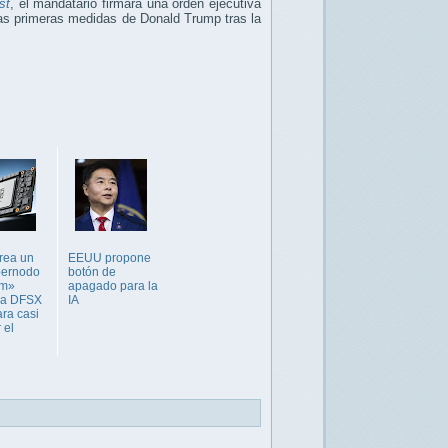
st
, el mandatario firmará una orden ejecutiva
 las primeras medidas de Donald Trump tras la
rea un
EEUU propone
pernodo
botón de
nm»
apagado para la
 a DFSX
IA
ra casi
 el