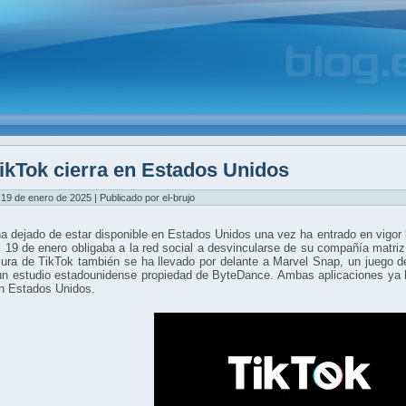
ikTok cierra en Estados Unidos
19 de enero de 2025 | Publicado por el-brujo
a dejado de estar disponible en Estados Unidos una vez ha entrado en vigor 
el 19 de enero obligaba a la red social a desvincularse de su compañía matriz
sura de TikTok también se ha llevado por delante a Marvel Snap, un juego 
un estudio estadounidense propiedad de ByteDance. Ambas aplicaciones ya h
en Estados Unidos.