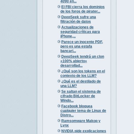
4090 en...
El FBI cierra los dominios
de los foros de pirater...
DeepSeek sufre una
filtración de datos
Actualizaciones de
seguridad críticas para
iPhone,...
Parece un inocente PDF,
pero es una estafa
bancari...
DeepSeek tendrá un clon
«100% abierto»
desarrollad...
¿Qué son los tokens en el
contexto de los LLM?
¿Qué es el destilado de
una LLM?
Se saltan el sistema de
cifrado BitLocker de
Windo...
Facebook bloquea
cualquier tema de Linux de
Distro...
Ramsomware Makop y
Lynx
NVIDIA pide explicaciones