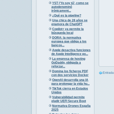
YST (‘Yo soy tú’, como se
autodenominó
irónicament...
¿Qué es la pipeline?
Una chica de 28 años se
enamora de ChatGPT
Copilot+ ya permite la
búsqueda local
DORA: la normativa
europea que obliga a los
bancos...
Apple desactiva funciones
de Apple Intelligence po...
La empresa de hosting
GoDaddy, obligada a
reforzar...
Domina los ficheros PDF
Entrada
con dos servicios Docker
OpenAI desarrolla una IA
para prolongar la vida hu...
TikTok cierra en Estados
Unidos
Vulnerabilidad permite
eludir UEFI Secure Boot
Normativa Drones España
2025