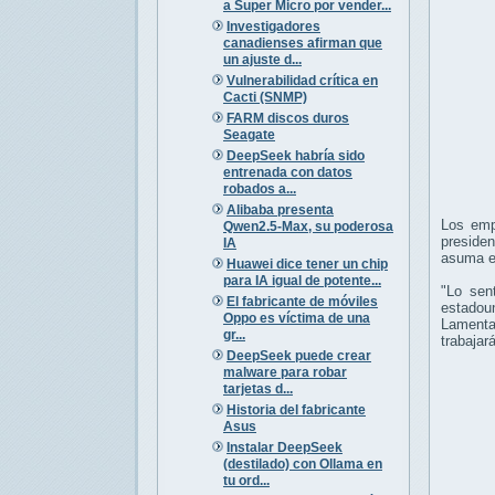
a Super Micro por vender...
Investigadores
canadienses afirman que
un ajuste d...
Vulnerabilidad crítica en
Cacti (SNMP)
FARM discos duros
Seagate
DeepSeek habría sido
entrenada con datos
robados a...
Alibaba presenta
Los emp
Qwen2.5-Max, su poderosa
preside
IA
asuma el
Huawei dice tener un chip
para IA igual de potente...
"Lo sen
El fabricante de móviles
estadou
Oppo es víctima de una
Lamenta
gr...
trabajar
DeepSeek puede crear
malware para robar
tarjetas d...
Historia del fabricante
Asus
Instalar DeepSeek
(destilado) con Ollama en
tu ord...