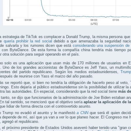
a estrategia de TikTok es complacer a Donald Trump, la misma persona que 
ue
quería prohibir la red social
debido a que amenazaba la seguridad nacion
de salvarla y los rumores dicen que está
considerando una suspensión de l
r con ByteDance. De esta forma la compañía china tendría más tiempo p
r otra solución para seguir operando en el país.
no solo es una aplicación que usan más de 170 millones de usuarios en 
vo. Uno de los grandes accionistas de ByteDance es Jeff Yass, un multimil
uyentes del partido republicano. Según los medios estadounidenses,
Trump
después de reunirse con Yass el marzo del año pasado.
ás se reportó que, si bien no tendría la obligación de hacerlo peso al veto
ingo. Esto dejaría al público estadounidense sin la posibilidad de utilizar la
tra las autoridades. En especial, considerando que la red social tiene
más de
 tanto, se dijo que funcionarios de la administración de Joe Biden estaban an
En tal sentido, se mencionó que el objetivo sería
aplazar la aplicación de 
que lidiar de forma directa con el controvertido asunto.
io Trump no evadió el asunto y le manifestó
a CNN
que será él quien decida
a depende de mí, así que ya van a ver lo que planeo hacer. El Congreso me h
, agregó el republicano.
el próximo presidente de Estados Unidos aseveró haber tenido una "gran co