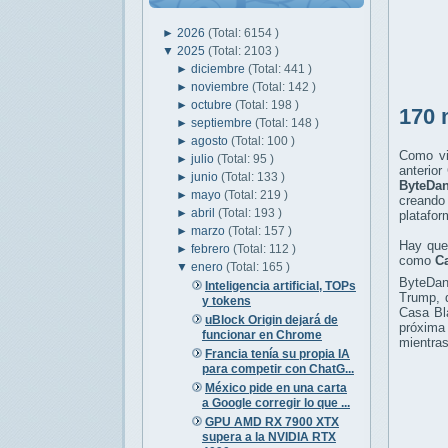
►
2026
(Total: 6154 )
▼
2025
(Total: 2103 )
►
diciembre
(Total: 441 )
►
noviembre
(Total: 142 )
►
octubre
(Total: 198 )
170 
►
septiembre
(Total: 148 )
►
agosto
(Total: 100 )
Como vi
►
julio
(Total: 95 )
anterio
►
junio
(Total: 133 )
ByteDa
►
mayo
(Total: 219 )
creando 
►
abril
(Total: 193 )
platafor
►
marzo
(Total: 157 )
Hay que
►
febrero
(Total: 112 )
como
Ca
▼
enero
(Total: 165 )
ByteDanc
Inteligencia artificial, TOPs
Trump, 
y tokens
Casa Bl
uBlock Origin dejará de
próxima 
funcionar en Chrome
mientras
Francia tenía su propia IA
para competir con ChatG...
México pide en una carta
a Google corregir lo que ...
GPU AMD RX 7900 XTX
supera a la NVIDIA RTX