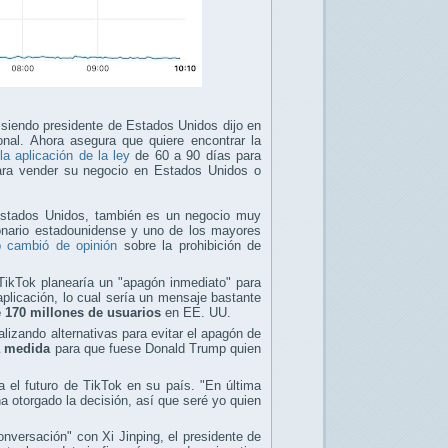
siendo presidente de Estados Unidos dijo en
al. Ahora asegura que quiere encontrar la
a aplicación de la ley
de 60 a 90 días para
ara vender su negocio en Estados Unidos o
Estados Unidos, también es un negocio muy
lonario estadounidense y uno de los mayores
 cambió de opinión
sobre la prohibición de
, TikTok planearía un "apagón inmediato" para
 aplicación, lo cual sería un mensaje bastante
 170 millones de usuarios
en EE. UU.
alizando alternativas para evitar el apagón de
la medida
para que fuese Donald Trump quien
 el futuro de TikTok en su país. "En última
a otorgado la decisión, así que seré yo quien
nversación" con Xi Jinping, el presidente de