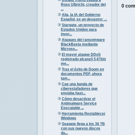
Ross Ulbricht, creador del
0 com
...
Alia, la IA del Gobierno
Español, es un desastre: ...
Stargate, un proyecto de
Estados Unidos para
inver...
Ataques del ransomware
BlackBasta mediante
Microso...
El mayor ataque DDoS
registrado alcanzó 5,6Tb/s
me...
Tras el éxito de Doom en
documentos PDF, ahora
tam...
Cae una banda de
ciberestafadores que
enviaba hast...
Cómo desactivar el
Antimalware Service
Executable ...
Herramienta Restablecer
Windows
Seagate llega a los 36 TB
con sus nuevos discos
du...