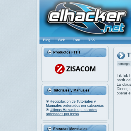
Blog
Web
Foro
RSS
Productos FTTH
T
domingo, 
TikTok h
partir d
La clau
Dinner, 
Tutoriales y Manuales
operar 
Recopilación de
Tutoriales y
Manuales
ordenados por categorías
Últimos
Manuales
publicados
ordenados por fecha
Entradas Mensuales