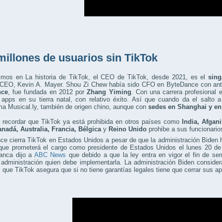
millones de usuarios sin TikTok
mos en La historia de TikTok, el CEO de TikTok, desde 2021, es el
sin
r CEO, Kevin A. Mayer. Shou Zi Chew había sido CFO en ByteDance con ante
nce
, fue fundada en 2012 por
Zhang Yiming
. Con una carrera profesional 
apps en su tierra natal, con relativo éxito. Así que cuando da el salto a
ma Musical.ly, también de origen chino, aunque con
sedes en Shanghai y en
 recordar que TikTok ya está prohibida en otros países como
India, Afgan
nadá, Australia, Francia, Bélgica
y
Reino Unido
prohibe a sus funcionario
e cierra TikTok en Estados Unidos a pesar de que la administración Biden ha
que prometerá el cargo como presidente de Estados Unidos el lunes 20 de 
anca dijo a
ABC News
que debido a que la ley entra en vigor el fin de se
administración quien debe implementarla. La administración Biden consider
 que TikTok asegura que si no tiene garantías legales tiene que cerrar sus a