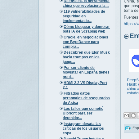
DeepSeek, la herramienta
China, 
china que revoluciona la ...
que pos
toma de 
119 vulnerabilidades de
seguridad en
Fuentes
implementacio...
https://
Cómo bloquear y demorar
bots IA de Scraping web
Entr
Oracle, en negociaciones
con ByteDance para
compra...
Descubren que Elon Musk
hacía trampas en los
juego...
Por ser cliente de
Movistar en España tienes
grati...
DeepS
HDMI 2.2 VS DisplayPort
Flash: 
2.1
chino a
estado
Filtrados datos
personales de asegurados
de Asisa
Los fallos que cometió
Ulbricht para ser
detenido:...
Instagram desata las
Etiq
críticas de los usuarios
espa...
Donald Trump indulta a