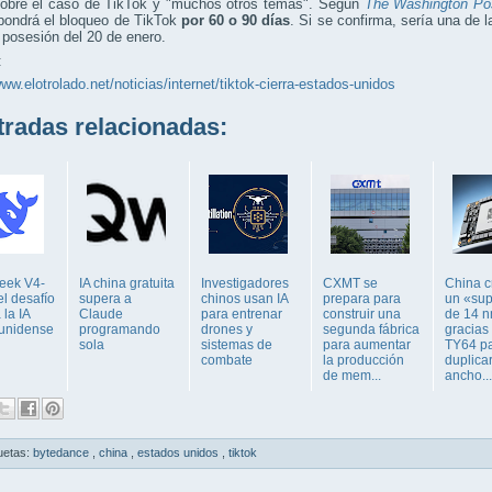
sobre el caso de TikTok y "muchos otros temas". Según
The Washington Po
pondrá el bloqueo de TikTok
por 60 o 90 días
. Si se confirma, sería una de
posesión del 20 de enero.
:
www.elotrolado.net/noticias/internet/tiktok-cierra-estados-unidos
adas relacionadas:
eek V4-
IA china gratuita
Investigadores
CXMT se
China c
el desafío
supera a
chinos usan IA
prepara para
un «su
 la IA
Claude
para entrenar
construir una
de 14 
unidense
programando
drones y
segunda fábrica
gracias
sola
sistemas de
para aumentar
TY64 pa
combate
la producción
duplicar
de mem...
ancho...
uetas:
bytedance
,
china
,
estados unidos
,
tiktok