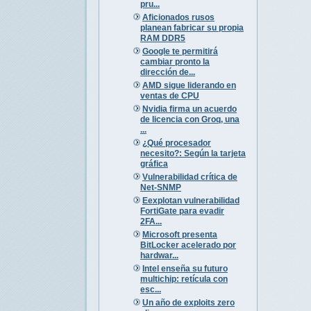
pru...
Aficionados rusos
planean fabricar su propia
RAM DDR5
Google te permitirá
cambiar pronto la
dirección de...
AMD sigue liderando en
ventas de CPU
Nvidia firma un acuerdo
de licencia con Groq, una
...
¿Qué procesador
necesito?: Según la tarjeta
gráfica
Vulnerabilidad crítica de
Net-SNMP
Eexplotan vulnerabilidad
FortiGate para evadir
2FA...
Microsoft presenta
BitLocker acelerado por
hardwar...
Intel enseña su futuro
multichip: retícula con
esc...
Un año de exploits zero