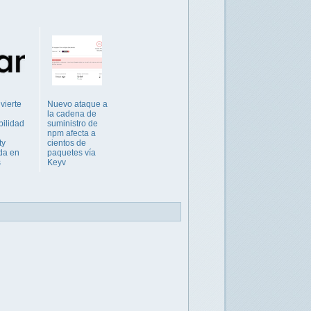
vierte
Nuevo ataque a
la cadena de
bilidad
suministro de
npm afecta a
ty
cientos de
da en
paquetes vía
s
Keyv