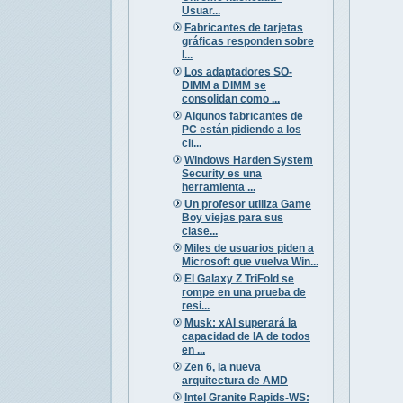
Usuar...
Fabricantes de tarjetas
gráficas responden sobre
l...
Los adaptadores SO-
DIMM a DIMM se
consolidan como ...
Algunos fabricantes de
PC están pidiendo a los
cli...
Windows Harden System
Security es una
herramienta ...
Un profesor utiliza Game
Boy viejas para sus
clase...
Miles de usuarios piden a
Microsoft que vuelva Win...
El Galaxy Z TriFold se
rompe en una prueba de
resi...
Musk: xAI superará la
capacidad de IA de todos
en ...
Zen 6, la nueva
arquitectura de AMD
Intel Granite Rapids-WS: