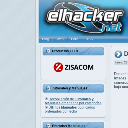
Blog
Web
Foro
RSS
Productos FTTH
D
lunes, 22
Docker 
Images 
comercia
bajo una
Tutoriales y Manuales
Recopilación de
Tutoriales y
Manuales
ordenados por categorías
Últimos
Manuales
publicados
ordenados por fecha
Entradas Mensuales