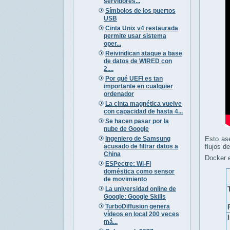
servidores...
Símbolos de los puertos
USB
Cinta Unix v4 restaurada
permite usar sistema
oper...
Reivindican ataque a base
de datos de WIRED con
2....
Por qué UEFI es tan
importante en cualquier
ordenador
La cinta magnética vuelve
con capacidad de hasta 4...
Se hacen pasar por la
nube de Google
Ingeniero de Samsung
Esto as
acusado de filtrar datos a
flujos de
China
Docker e
ESPectre: Wi-Fi
doméstica como sensor
de movimiento
La universidad online de
Google: Google Skills
TurboDiffusion genera
vídeos en local 200 veces
má...