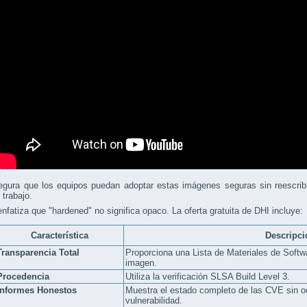
egura que los equipos puedan adoptar estas imágenes seguras sin reescribi
 trabajo.
nfatiza que "hardened" no significa opaco. La oferta gratuita de DHI incluye:
Característica
Descripci
Transparencia Total
Proporciona una Lista de Materiales de Sof
imagen.
Procedencia
Utiliza la verificación SLSA Build Level 3.
Informes Honestos
Muestra el estado completo de las CVE sin oc
vulnerabilidad.