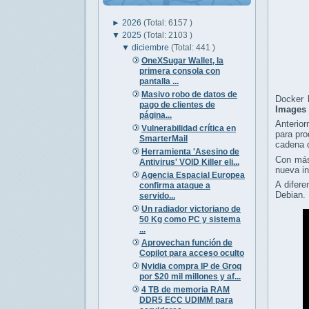
►
2026
(Total: 6157 )
▼
2025
(Total: 2103 )
▼
diciembre
(Total: 441 )
OneXSugar Wallet, la
primera consola con
pantalla ...
Masivo robo de datos de
Docker 
pago de clientes de
Images 
página...
Anterior
Vulnerabilidad crítica en
para pro
SmarterMail
cadena d
Herramienta 'Asesino de
Con más
Antivirus' VOID Killer eli...
nueva in
Agencia Espacial Europea
A difere
confirma ataque a
Debian.
servido...
Un radiador victoriano de
50 Kg como PC y sistema
...
Aprovechan función de
Copilot para acceso oculto
Nvidia compra IP de Groq
por $20 mil millones y af...
4 TB de memoria RAM
DDR5 ECC UDIMM para