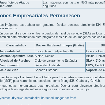
Superficie de Ataque
Las imágenes son hasta un 95% más pequeñas
Reducida
seguridad.
ones Empresariales Permanecen
 las imágenes base ahora son gratuitas, Docker continúa ofreciendo DHI En
ios estrictos.
ón comercial se centra en los acuerdos de nivel de servicio (SLA) en lugar de
ambién está expandiendo este programa más allá de las imágenes básicas de
Característica
Docker Hardened Images (Gratis)
DH
Disponibilidad
Código Abierto (Apache 2.0)
Licencia Come
Sistema Operativo Base
Alpine, Debian
Alpine, Debia
Velocidad de Parcheo
Ciclo de Lanzamiento Estándar
SLA < 7 Días
Cumplimiento
Seguridad Estándar
FIPS, FedRA
Ciclo de Vida
Soporte Estándar
Soporte de C
miento incluye Hardened Helm Charts para Kubernetes y versiones confiables
lo (MCP) para herramientas populares como MongoDB, Grafana y GitHub.
r que estas herramientas sean gratuitas, Docker está elevando efectiva
do que la entrega de software segura sea un estándar, no un lujo.
:
cybersecuritynews.com/docker-hardened-images-for-free/