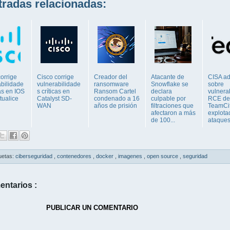
adas relacionadas:
orrige
Cisco corrige
Creador del
Atacante de
CISA ad
abilidade
vulnerabilidade
ransomware
Snowflake se
sobre
cas en IOS
s críticas en
Ransom Cartel
declara
vulnera
tualice
Catalyst SD-
condenado a 16
culpable por
RCE de
WAN
años de prisión
filtraciones que
TeamCi
afectaron a más
explota
de 100...
ataque
uetas:
ciberseguridad
,
contenedores
,
docker
,
imagenes
,
open source
,
seguridad
entarios :
PUBLICAR UN COMENTARIO