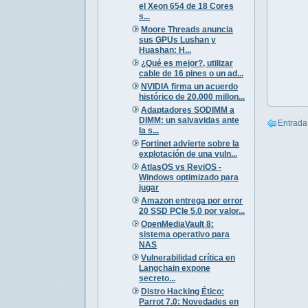
el Xeon 654 de 18 Cores
s...
Moore Threads anuncia
sus GPUs Lushan y
Huashan: H...
¿Qué es mejor?, utilizar
cable de 16 pines o un ad...
NVIDIA firma un acuerdo
histórico de 20.000 millon...
Adaptadores SODIMM a
DIMM: un salvavidas ante
Entrada
la s...
Fortinet advierte sobre la
explotación de una vuln...
AtlasOS vs ReviOS -
Windows optimizado para
jugar
Amazon entrega por error
20 SSD PCIe 5.0 por valor...
OpenMediaVault 8:
sistema operativo para
NAS
Vulnerabilidad crítica en
Langchain expone
secreto...
Distro Hacking Ético:
Parrot 7.0: Novedades en