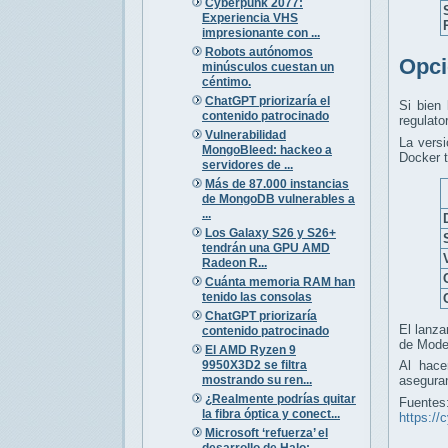
Cyberpunk 2077:
Experiencia VHS
impresionante con ...
Robots autónomos
Opci
minúsculos cuestan un
céntimo.
ChatGPT priorizaría el
Si bien
contenido patrocinado
regulator
Vulnerabilidad
La versi
MongoBleed: hackeo a
Docker t
servidores de ...
Más de 87.000 instancias
de MongoDB vulnerables a
...
Los Galaxy S26 y S26+
tendrán una GPU AMD
Radeon R...
Cuánta memoria RAM han
tenido las consolas
ChatGPT priorizaría
El lanza
contenido patrocinado
de Mode
El AMD Ryzen 9
9950X3D2 se filtra
Al hace
mostrando su ren...
aseguran
¿Realmente podrías quitar
Fuentes
la fibra óptica y conect...
https://
Microsoft ‘refuerza’ el
desarrollo de Halo: