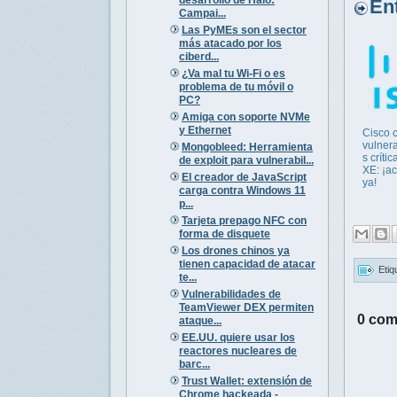
Entr
Campai...
Las PyMEs son el sector
más atacado por los
ciberd...
¿Va mal tu Wi-Fi o es
problema de tu móvil o
PC?
Amiga con soporte NVMe
y Ethernet
Cisco c
vulner
Mongobleed: Herramienta
s críti
de exploit para vulnerabil...
XE: ¡ac
El creador de JavaScript
ya!
carga contra Windows 11
p...
Tarjeta prepago NFC con
forma de disquete
Los drones chinos ya
tienen capacidad de atacar
Etiq
te...
Vulnerabilidades de
TeamViewer DEX permiten
0 com
ataque...
EE.UU. quiere usar los
reactores nucleares de
barc...
Trust Wallet: extensión de
Chrome hackeada -