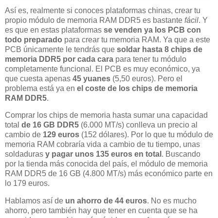
Así es, realmente si conoces plataformas chinas, crear tu
propio módulo de memoria RAM DDR5 es bastante
fácil
. Y
es que en estas plataformas
se venden ya los PCB con
todo preparado
para crear tu memoria RAM. Ya que a este
PCB únicamente le tendrás que
soldar hasta 8 chips de
memoria DDR5 por cada cara
para tener tu módulo
completamente funcional. El PCB es muy económico, ya
que cuesta apenas
45 yuanes
(5,50 euros). Pero el
problema está ya en
el coste de los chips de memoria
RAM DDR5
.
Comprar los chips de memoria hasta sumar una capacidad
total
de 16 GB DDR5
(6.000 MT/s) conlleva un precio al
cambio de
129 euros
(152 dólares). Por lo que tu módulo de
memoria RAM cobraría vida a cambio de tu tiempo, unas
soldaduras
y pagar unos 135 euros en total
. Buscando
por la tienda más conocida del país, el módulo de memoria
RAM DDR5 de 16 GB (4.800 MT/s) más económico parte en
lo 179 euros.
Hablamos así de
un ahorro de 44 euros
. No es mucho
ahorro, pero también hay que tener en cuenta que se ha