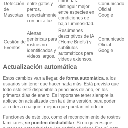
color para
Detección
entre gatos y
Comunicado
distinguir mejor
de
perros,
Oficial
entre especies en
Mascotas
especialmente
Google
condiciones de
con poca luz.
baja luminosidad.
Resúmenes
Alertas
descriptivos de IA
genéricas para
Comunicado
Gestión de
('Home Briefs') y
rostros no
Oficial
Eventos
subtítulos
identificados y
Google
automáticos para
vídeos largos.
vídeos extensos.
Actualización automática
Estos cambios van a llegar,
de forma automática
, a los
usuarios sin tener que hacer nada más. Está previsto que
todo esto esté disponible a principios de año, en los
primeros días de enero. Es importante tener siempre la
aplicación actualizada con la última versión, para poder
acceder a cualquier mejora que puedan introducir.
Funciones de este tipo, como el reconocimiento de rostros
familiares,
se pueden deshabilitar
. Si no quieres que