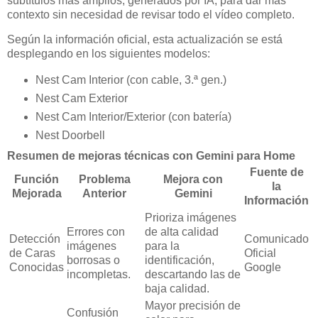
subtítulos más amplios, generados por IA, para dar más
contexto sin necesidad de revisar todo el vídeo completo.
Según la información oficial, esta actualización se está
desplegando en los siguientes modelos:
Nest Cam Interior (con cable, 3.ª gen.)
Nest Cam Exterior
Nest Cam Interior/Exterior (con batería)
Nest Doorbell
Resumen de mejoras técnicas con Gemini para Home
Fuente de
Función
Problema
Mejora con
la
Mejorada
Anterior
Gemini
Información
Prioriza imágenes
Errores con
de alta calidad
Detección
Comunicado
imágenes
para la
de Caras
Oficial
borrosas o
identificación,
Conocidas
Google
incompletas.
descartando las de
baja calidad.
Mayor precisión de
Confusión