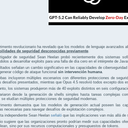
rimento revolucionario ha revelado que los modelos de lenguaje avanzados 
bilidades de seguridad desconocidas previamente
.
stigador de seguridad Sean Heelan probó recientemente dos sistemas so
dolos a desarrollar exploits para una falla de día cero en el intérprete de Jav
ltados señalan un cambio significativo en las capacidades de cibersegurida
generar código de ataque funcional
sin intervención humana
.
bas incluyeron múltiples escenarios con diferentes protecciones de seguri
s desafíos presentados, mientras que Opus 4.5 resolvió todos excepto dos e
nto, los sistemas produjeron más de 40 exploits distintos en seis configuraci
ariaron desde la generación de shells simples hasta tareas complejas com
 se eludían múltiples protecciones de seguridad modernas.
rimento demuestra que los modelos de generación actual poseen las cap
s necesarias para navegar desafíos de explotación complejos.
ista independiente Sean Heelan
señaló
que las implicaciones van más allá de
io sugiere que las organizaciones pronto podrían medir sus capacidades of
lean, sino por sus recursos computacionales y presupuestos de tokens.