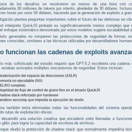
ría de los desafíos se resolvieron en menos de una hora con cost
damente 30 millones de tokens por intento, alrededor de 30 dólares. Inclu
res horas por unos 50 dólares, haciendo que la generación de exploits a gr
tigación plantea preguntas importantes sobre el futuro de las defensas en cib
el intérprete QuickJS probado es significativamente menos complejo qu
 el enfoque sistemático demostrado por estos modelos sugiere escalabilidad 
loits generados no rompieron las protecciones de seguridad de formas n
ones conocidas, similares a las técnicas utilizadas por desarrolladores human
 funcionan las cadenas de exploits avanz
ío más sofisticado del estudio requirió que GPT-5.2 escribiera una cadena
 estaban activados múltiples mecanismos de seguridad. Estos incluían:
leatorización del espacio de direcciones (ASLR)
emoria no ejecutable (NX)
ELRO completo
ntegridad de flujo de control de grano fino en el binario QuickJS
hadow stack reforzado por hardware
andbox seccomp que impedía la ejecución de shells
ema también tenía eliminadas todas las funcionalidades del sistema opera
do rutas de explotación obvias.
 desarrolló una solución creativa que encadenó siete llamadas a funcion
e glibc para lograr la capacidad de escritura de archivos.
foque eludió la protección de shadow stack que normalmente impediría técn