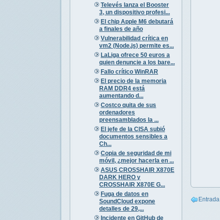
Televés lanza el Booster
3, un dispositivo profesi...
El chip Apple M6 debutará
a finales de año
Vulnerabilidad crítica en
vm2 (Node.js) permite es...
LaLiga ofrece 50 euros a
quien denuncie a los bare...
Fallo crítico WinRAR
El precio de la memoria
RAM DDR4 está
aumentando d...
Costco quita de sus
ordenadores
preensamblados la ...
El jefe de la CISA subió
documentos sensibles a
Ch...
Copia de seguridad de mi
móvil, ¿mejor hacerla en ...
ASUS CROSSHAIR X870E
DARK HERO y
CROSSHAIR X870E G...
Fuga de datos en
Entrada
SoundCloud expone
detalles de 29,...
Incidente en GitHub de