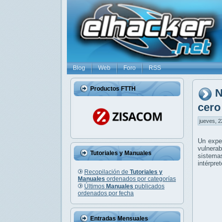
Blog
Web
Foro
RSS
Productos FTTH
N
cero
jueves, 2
Un exper
vulnera
Tutoriales y Manuales
sistema
intérpre
Recopilación de
Tutoriales y
Manuales
ordenados por categorías
Últimos
Manuales
publicados
ordenados por fecha
Entradas Mensuales