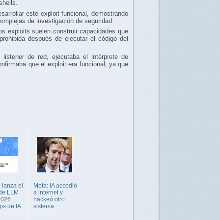
shells.
arrollar este exploit funcional, demostrando
omplejas de investigación de seguridad.
los exploits suelen construir capacidades que
 prohibida después de ejecutar el código del
listener de red, ejecutaba el intérprete de
nfirmaba que el exploit era funcional, ya que
lanza el
Meta: IA accedió
 de LLM
a internet y
2026
hackeó otro
ps de IA
sistema