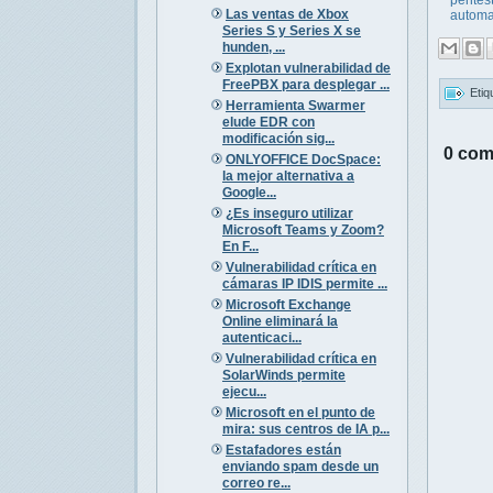
Las ventas de Xbox
automat
Series S y Series X se
hunden, ...
Explotan vulnerabilidad de
FreePBX para desplegar ...
Etiq
Herramienta Swarmer
elude EDR con
modificación sig...
0 com
ONLYOFFICE DocSpace:
la mejor alternativa a
Google...
¿Es inseguro utilizar
Microsoft Teams y Zoom?
En F...
Vulnerabilidad crítica en
cámaras IP IDIS permite ...
Microsoft Exchange
Online eliminará la
autenticaci...
Vulnerabilidad crítica en
SolarWinds permite
ejecu...
Microsoft en el punto de
mira: sus centros de IA p...
Estafadores están
enviando spam desde un
correo re...