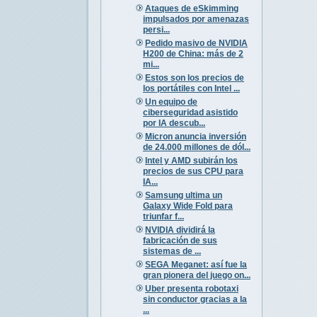
Ataques de eSkimming
impulsados por amenazas
persi...
Pedido masivo de NVIDIA
H200 de China: más de 2
mi...
Estos son los precios de
los portátiles con Intel ...
Un equipo de
ciberseguridad asistido
por IA descub...
Micron anuncia inversión
de 24.000 millones de dól...
Intel y AMD subirán los
precios de sus CPU para
IA...
Samsung ultima un
Galaxy Wide Fold para
triunfar f...
NVIDIA dividirá la
fabricación de sus
sistemas de ...
SEGA Meganet: así fue la
gran pionera del juego on...
Uber presenta robotaxi
sin conductor gracias a la
...