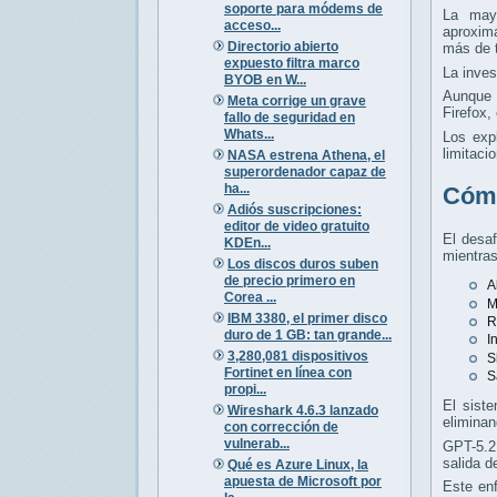
soporte para módems de
La mayo
acceso...
aproxima
Directorio abierto
más de t
expuesto filtra marco
La inves
BYOB en W...
Aunque 
Meta corrige un grave
Firefox,
fallo de seguridad en
Whats...
Los exp
limitaci
NASA estrena Athena, el
superordenador capaz de
ha...
Cómo
Adiós suscripciones:
editor de video gratuito
El desaf
KDEn...
mientras
Los discos duros suben
de precio primero en
A
Corea ...
M
IBM 3380, el primer disco
R
duro de 1 GB: tan grande...
I
3,280,081 dispositivos
S
Fortinet en línea con
S
propi...
El sist
Wireshark 4.6.3 lanzado
eliminan
con corrección de
vulnerab...
GPT-5.2
salida d
Qué es Azure Linux, la
apuesta de Microsoft por
Este en