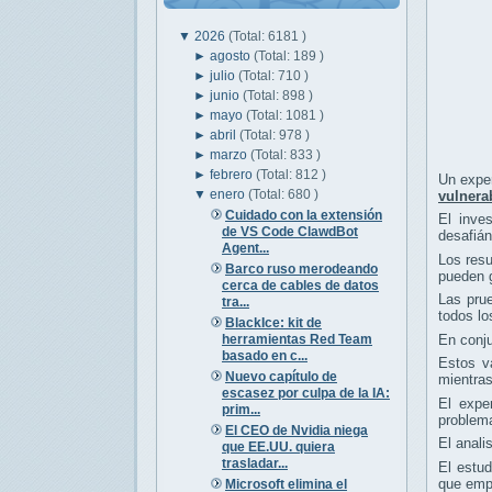
▼
2026
(Total: 6181 )
►
agosto
(Total: 189 )
►
julio
(Total: 710 )
►
junio
(Total: 898 )
►
mayo
(Total: 1081 )
►
abril
(Total: 978 )
►
marzo
(Total: 833 )
►
febrero
(Total: 812 )
Un expe
▼
enero
(Total: 680 )
vulnera
Cuidado con la extensión
El inve
de VS Code ClawdBot
desafián
Agent...
Los resu
Barco ruso merodeando
pueden 
cerca de cables de datos
Las prue
tra...
todos lo
BlackIce: kit de
herramientas Red Team
En conju
basado en c...
Estos v
Nuevo capítulo de
mientras
escasez por culpa de la IA:
El expe
prim...
problema
El CEO de Nvidia niega
El anal
que EE.UU. quiera
trasladar...
El estud
que emp
Microsoft elimina el