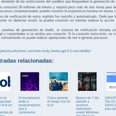
 alrededor de las restricciones del sandbox que bloqueaban la generación de 
e consumió 50 millones de tokens y requirió poco más de tres horas para des
recursos computacionales pueden sustituir la experiencia humana en tareas c
so de verificación de estos exploits fue sencillo y automatizado. Dado que 
nte no deberían existir, la prueba consistió en intentar realizar la acción
 pruebas de generación de shells, el sistema de verificación iniciaba un 
pt y comprobaba si se recibía una conexión. Si la conexión tenía éxito, se co
normalmente no puede realizar operaciones de red ni generar procesos.
:
cybersecuritynews.com/new-study-shows-gpt-5-2-can-reliably/
adas relacionadas:
os en
IA reemplazará
China advierte
Bypass de 7-Zip
OWASP 
eguridad
antes a
el riesgo real de
permite a
Top 10
 la fe en
programadores
la IA
archivos
GenAI 
que a
maliciosos
para ap
ientas de
camioneros
evadir Windows
ting
SmartScreen