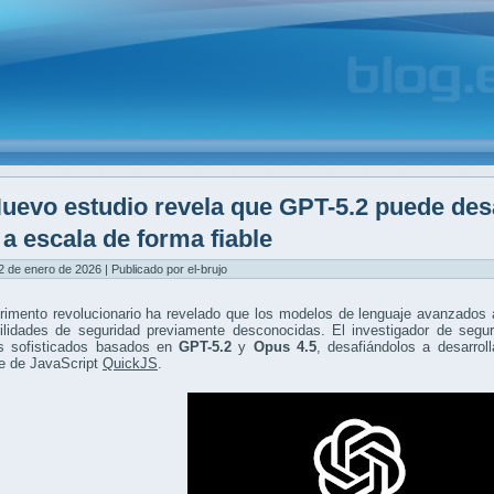
uevo estudio revela que GPT-5.2 puede desar
 a escala de forma fiable
2 de enero de 2026 | Publicado por el-brujo
imento revolucionario ha revelado que los modelos de lenguaje avanzados a
bilidades de seguridad previamente desconocidas. El investigador de seg
s sofisticados basados en
GPT-5.2
y
Opus 4.5
, desafiándolos a desarroll
te de JavaScript
QuickJS
.