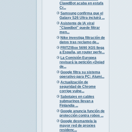
ClawdBot acaba en estafa
Cr...
Samsung confirma que el
Galaxy S26 Ultra incluirá ...
Asistente de IA viral
"Clawdbot" puede filtrar
men...
Nike investiga filtración de
datos tras reclamo de...
FRITZ!Box 5690 XGS llega
a España, un router perfe...
La Comisión Europea
revisará la petición «Dejad
de...
Google filtra su sistema
operativo para PC: Alumi...
Actualización de
seguridad de Chrome
corrige vulne...
Sabotajes en cables
submarinos llevan a
Finlandia ...
Google anuncia función de
protección contra robos ...
Google desmantela la
mayor red de proxies
residenc...