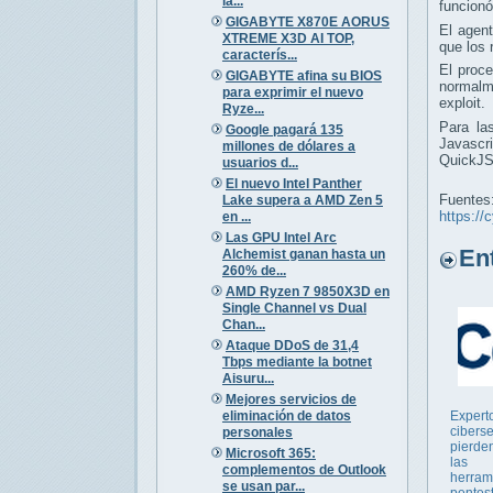
la...
funcionó
GIGABYTE X870E AORUS
El agent
XTREME X3D AI TOP,
que los 
caracterís...
El proce
GIGABYTE afina su BIOS
normalme
para exprimir el nuevo
exploit.
Ryze...
Para las
Google pagará 135
Javascri
millones de dólares a
QuickJS 
usuarios d...
El nuevo Intel Panther
Fuentes
Lake supera a AMD Zen 5
https://
en ...
Las GPU Intel Arc
Entr
Alchemist ganan hasta un
260% de...
AMD Ryzen 7 9850X3D en
Single Channel vs Dual
Chan...
Ataque DDoS de 31,4
Tbps mediante la botnet
Aisuru...
Mejores servicios de
eliminación de datos
Expert
cibers
personales
pierden
Microsoft 365:
las
complementos de Outlook
herram
se usan par...
pentes