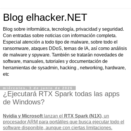
Blog elhacker.NET
Blog sobre informática, tecnología, privacidad y seguridad.
Con entradas sobre noticias con información completa.
Especial atención a todo tipo de malware, sobre todo el
ransomware, ataques DDoS, temas de IA, así como análisis
de malware y spyware. También se tratarán novedades de
software, manuales, tutoriales y documentación de
herramientas de sysadmin, hacking , networking, hardware,
etc
miércoles, 3 de junio de 2026
¿Ejecutará RTX Spark todas las apps
de Windows?
Nvidia y Microsoft
lanzan el
RTX Spark (N1X)
, un
procesador ARM para portátiles que busca
ejecutar todo el
software disponible
, aunque con ciertas limitaciones.