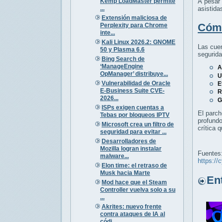
Kemp LoadMaster permite
A pesar 
...
asistida
Extensión maliciosa de
Cómo
Perplexity para Chrome
inte...
Kali Linux 2026.2: GNOME
Las cuen
50 y Plasma 6.6
segurida
Bing Search de
‘ManageEngine
A
OpManager’ distribuye...
U
Vulnerabilidad de Oracle
E
E-Business Suite CVE-
R
2026...
G
ISPs exigen cuentas a
El parc
Tebas por bloqueos IPTV
profundo
Microsoft crea un filtro de
crítica 
seguridad para evitar ...
Desarrolladores de
Mozilla logran instalar
Fuentes
malware...
https://
Elon time: el retraso de
Musk hacia Marte
Entr
Mod hace que el Steam
Controller vuelva solo a su
...
Akrites: nuevo frente
contra ataques de IA al
códi...