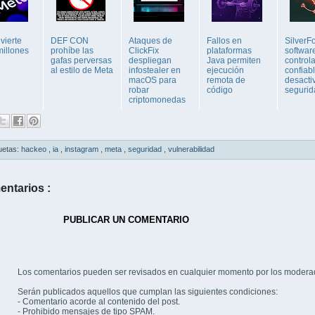
vierte
DEF CON
Ataques de
Fallos en
SilverF
millones
prohíbe las
ClickFix
plataformas
softwar
gafas perversas
despliegan
Java permiten
control
al estilo de Meta
infostealer en
ejecución
confiab
macOS para
remota de
desacti
robar
código
segurid
criptomonedas
uetas:
hackeo
,
ia
,
instagram
,
meta
,
seguridad
,
vulnerabilidad
entarios :
PUBLICAR UN COMENTARIO
Los comentarios pueden ser revisados en cualquier momento por los modera
Serán publicados aquellos que cumplan las siguientes condiciones:
- Comentario acorde al contenido del post.
- Prohibido mensajes de tipo SPAM.