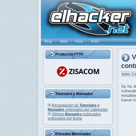
Blog
Web
Foro
RSS
Productos FTTH
V
cont
lunes, 1 
Se ha d
vulnerab
Tutoriales y Manuales
restabl
fueron l
Recopilación de
Tutoriales y
Manuales
ordenados por categorías
Últimos
Manuales
publicados
ordenados por fecha
Entradas Mensuales