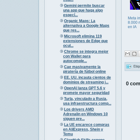
Gemini permite buscar
una app que haga algo
especí...
Meta in
Organic Maps: La
8.000 
alternativa a Google Maps
en IA
que res...
Microsoft elimina 119
extensiones de Edge que
ocul...
Chrome se integra mejor
con Wallet para
autocomple...
Etiq
Cae masivamente la
piratería de fútbol online
EE. UU. incauta cientos de
dominios de streaming i...
0 com
OpenAI lanza GPT 5.6 y
promete mayor seguridad
Turla, vinculado a Rusia,
usa infraestructura comp...
Los drivers AMD
Adrenalin en Windows 10
siguen pre...
La UE encarece compras
en AliExpress, Shein y
Temu
ClawHub Skills expone