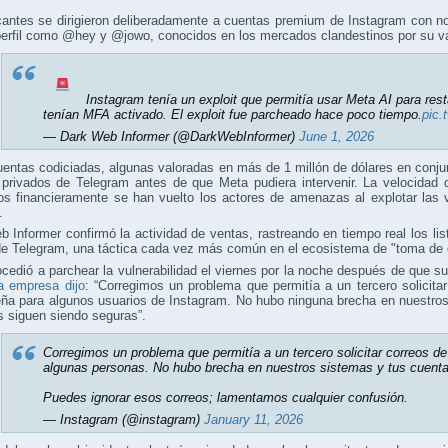
antes se dirigieron deliberadamente a cuentas premium de Instagram con no
perfil como @hey y @jowo, conocidos en los mercados clandestinos por su va
Instagram tenía un exploit que permitía usar Meta AI para res
tenían MFA activado. El exploit fue parcheado hace poco tiempo.
pic.
— Dark Web Informer (@DarkWebInformer)
June 1, 2026
entas codiciadas, algunas valoradas en más de 1 millón de dólares en conju
 privados de Telegram antes de que Meta pudiera intervenir. La velocidad
s financieramente se han vuelto los actores de amenazas al explotar las v
.
 Informer confirmó la actividad de ventas, rastreando en tiempo real los li
e Telegram, una táctica cada vez más común en el ecosistema de "toma de c
cedió a parchear la vulnerabilidad el viernes por la noche después de que s
la empresa dijo
: “Corregimos un problema que permitía a un tercero solicitar
ña para algunos usuarios de Instagram. No hubo ninguna brecha en nuestros
 siguen siendo seguras”.
Corregimos un problema que permitía a un tercero solicitar correos d
algunas personas. No hubo brecha en nuestros sistemas y tus cuent
Puedes ignorar esos correos; lamentamos cualquier confusión.
— Instagram (@instagram)
January 11, 2026