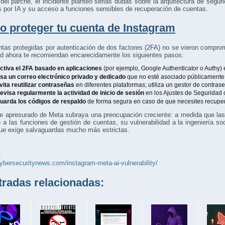
del parche, el incidente planteó serias dudas sobre la arquitectura de segu
s por IA y su acceso a funciones sensibles de recuperación de cuentas.
 proteger tu cuenta de Instagram
tas protegidas por autenticación de dos factores (2FA) no se vieron compro
d ahora te recomiendan encarecidamente los siguientes pasos:
ctiva el 2FA basado en aplicaciones
(por ejemplo, Google Authenticator o Authy) 
sa un correo electrónico privado y dedicado
que no esté asociado públicamente c
vita reutilizar contraseñas
en diferentes plataformas; utiliza un gestor de contras
evisa regularmente la actividad de inicio de sesión
en los Ajustes de Seguridad 
uarda los códigos de respaldo
de forma segura en caso de que necesites recuper
he apresurado de Meta subraya una preocupación creciente: a medida que la
 a las funciones de gestión de cuentas, su vulnerabilidad a la ingeniería so
que exige salvaguardas mucho más estrictas.
:
cybersecuritynews.com/instagram-meta-ai-vulnerability/
adas relacionadas: