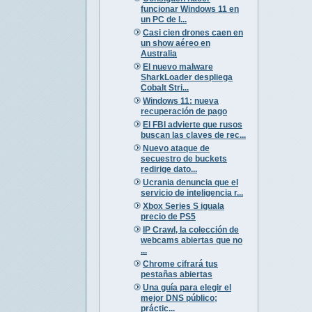
funcionar Windows 11 en
un PC de l...
Casi cien drones caen en
un show aéreo en
Australia
El nuevo malware
SharkLoader despliega
Cobalt Stri...
Windows 11: nueva
recuperación de pago
El FBI advierte que rusos
buscan las claves de rec...
Nuevo ataque de
secuestro de buckets
redirige dato...
Ucrania denuncia que el
servicio de inteligencia r...
Xbox Series S iguala
precio de PS5
IP Crawl, la colección de
webcams abiertas que no
...
Chrome cifrará tus
pestañas abiertas
Una guía para elegir el
mejor DNS público;
práctic...