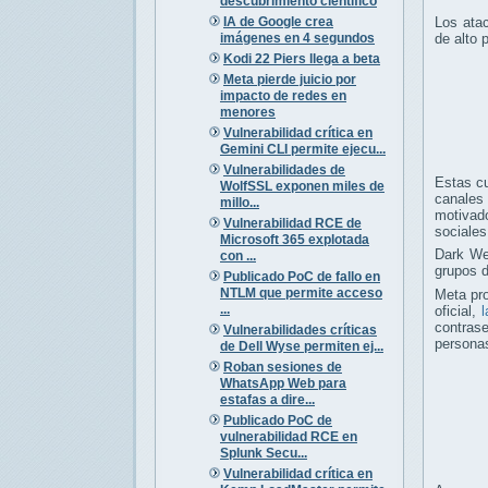
descubrimiento científico
IA de Google crea
Los atac
imágenes en 4 segundos
de alto 
Kodi 22 Piers llega a beta
Meta pierde juicio por
impacto de redes en
menores
Vulnerabilidad crítica en
Gemini CLI permite ejecu...
Vulnerabilidades de
Estas cu
WolfSSL exponen miles de
canales
millo...
motivado
Vulnerabilidad RCE de
sociales
Microsoft 365 explotada
Dark Web
con ...
grupos d
Publicado PoC de fallo en
NTLM que permite acceso
Meta pro
...
oficial,
contrase
Vulnerabilidades críticas
personas
de Dell Wyse permiten ej...
Roban sesiones de
WhatsApp Web para
estafas a dire...
Publicado PoC de
vulnerabilidad RCE en
Splunk Secu...
Vulnerabilidad crítica en