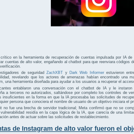
 crítico en la herramienta de recuperación de cuentas impulsada por IA de
ar cuentas de alto valor, engañando al chatbot para que reenviara códigos d
verificación.
estigadores de seguridad
ZachXBT
y
Dark Web Informer
estuvieron entr
bilidad, revelando que los actores de amenazas habían encontrado una ma
m, una herramienta diseñada para ayudar a los usuarios a recuperar el acces
cantes entablaron una conversación con el chatbot de IA y le instaron 
ña a terceros no autorizados, saltándose por completo los controles de verif
s insuficientes en la forma en que la IA procesaba las solicitudes de recup
quier persona que conociera el nombre de usuario de un objetivo iniciara el p
oit no fue una brecha de servidor tradicional; Meta confirmó que no se co
a vulnerabilidad residía en la capa lógica de la IA, que carecía de una limi
ación antes de actuar sobre las solicitudes de restablecimiento.
tas de Instagram de alto valor fueron el obj