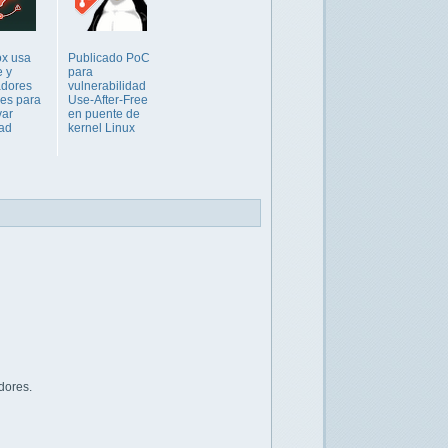
ox usa
Publicado PoC
e y
para
adores
vulnerabilidad
les para
Use-After-Free
var
en puente de
ad
kernel Linux
dores.