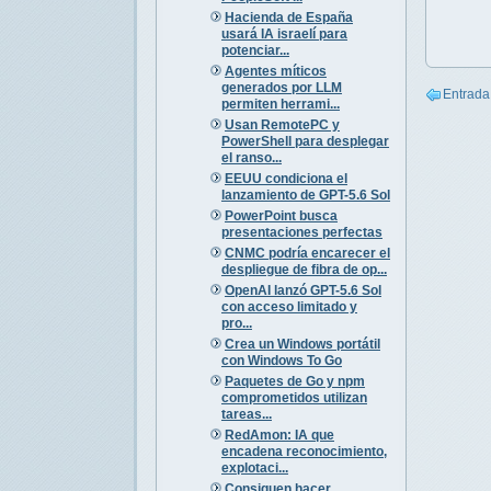
Hacienda de España
usará IA israelí para
potenciar...
Agentes míticos
generados por LLM
Entrada
permiten herrami...
Usan RemotePC y
PowerShell para desplegar
el ranso...
EEUU condiciona el
lanzamiento de GPT-5.6 Sol
PowerPoint busca
presentaciones perfectas
CNMC podría encarecer el
despliegue de fibra de op...
OpenAI lanzó GPT-5.6 Sol
con acceso limitado y
pro...
Crea un Windows portátil
con Windows To Go
Paquetes de Go y npm
comprometidos utilizan
tareas...
RedAmon: IA que
encadena reconocimiento,
explotaci...
Consiguen hacer