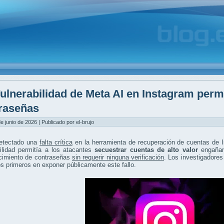
ulnerabilidad de Meta AI en Instagram permi
raseñas
de junio de 2026 | Publicado por el-brujo
etectado una
falta crítica
en la herramienta de recuperación de cuentas de 
ilidad permitía a los atacantes
secuestrar cuentas de alto valor
engañand
ecimiento de contraseñas
sin requerir ninguna verificación
. Los investigadore
os primeros en exponer públicamente este fallo.