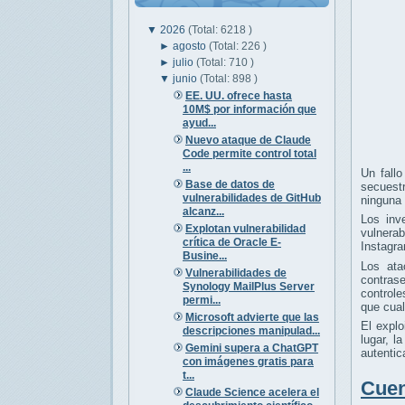
▼
2026
(Total: 6218 )
►
agosto
(Total: 226 )
►
julio
(Total: 710 )
▼
junio
(Total: 898 )
EE. UU. ofrece hasta
10M$ por información que
ayud...
Nuevo ataque de Claude
Code permite control total
...
Un fallo
Base de datos de
secuestr
vulnerabilidades de GitHub
ninguna 
alcanz...
Los inv
Explotan vulnerabilidad
vulnera
crítica de Oracle E-
Instagra
Busine...
Los ata
Vulnerabilidades de
contrase
Synology MailPlus Server
controle
permi...
que cual
Microsoft advierte que las
El expl
descripciones manipulad...
lugar, l
Gemini supera a ChatGPT
autentic
con imágenes gratis para
t...
Cuen
Claude Science acelera el