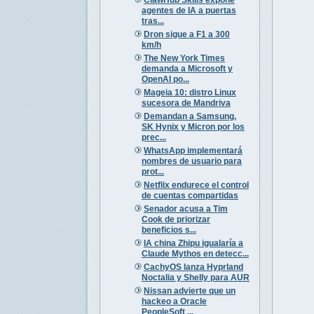
agentes de IA a puertas
tras...
Dron sigue a F1 a 300
km/h
The New York Times
demanda a Microsoft y
OpenAI po...
Mageia 10: distro Linux
sucesora de Mandriva
Demandan a Samsung,
SK Hynix y Micron por los
prec...
WhatsApp implementará
nombres de usuario para
prot...
Netflix endurece el control
de cuentas compartidas
Senador acusa a Tim
Cook de priorizar
beneficios s...
IA china Zhipu igualaría a
Claude Mythos en detecc...
CachyOS lanza Hyprland
Noctalia y Shelly para AUR
Nissan advierte que un
hackeo a Oracle
PeopleSoft ...