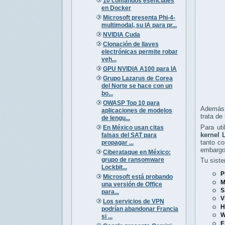
10 comandos esenciales
en Docker
Microsoft presenta Phi-4-
multimodal, su IA para pr...
NVIDIA Cuda
Clonación de llaves
electrónicas permite robar
veh...
GPU NVIDIA A100 para IA
Grupo Lazarus de Corea
del Norte se hace con un
bo...
OWASP Top 10 para
Además
aplicaciones de modelos
trata de
de lengu...
Para uti
En México usan citas
kernel 
falsas del SAT para
tanto c
propagar ...
embargo
Ciberataque en México:
grupo de ransomware
Tu siste
Lockbit...
P
Microsoft está probando
M
una versión de Office
S
para...
V
Los servicios de VPN
H
podrían abandonar Francia
W
si ...
E