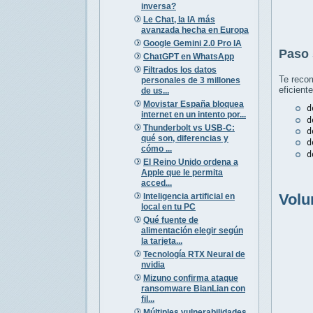
inversa?
Le Chat, la IA más
avanzada hecha en Europa
Google Gemini 2.0 Pro IA
Paso 
ChatGPT en WhatsApp
Filtrados los datos
Te recom
personales de 3 millones
eficient
de us...
Movistar España bloquea
d
internet en un intento por...
d
Thunderbolt vs USB-C:
d
qué son, diferencias y
d
cómo ...
d
El Reino Unido ordena a
Apple que le permita
acced...
Vol
Inteligencia artificial en
local en tu PC
Qué fuente de
alimentación elegir según
la tarjeta...
Tecnología RTX Neural de
nvidia
Mizuno confirma ataque
ransomware BianLian con
fil...
Múltiples vulnerabilidades