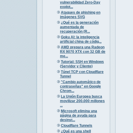
vulnerabilidad Zero-Day
explot...
Ataques de phishing en
imágenes SVG
¿Qué es la generación
aumentada de
recuperación (R...
Goku AI: la inteligencia
artificial china de códig...
AMD prepara una Radeon
RX 9070 XTX con 32 GB de
me...
Tutorial: SSH en Windows
(Servidor y Cliente)
Túnel TCP con Cloudflare
Tunnel
"Cambio automático de
contraseñas" en Google
Chrom...
La Unión Europea busca
movilizar 200.000 millones
...
Microsoft elimina una
página de ayuda para
desinst...
Cloudflare Tunnels
¿Qué es una shell