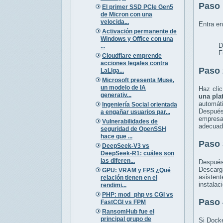
Paso 
El primer SSD PCIe Gen5
de Micron con una
velocida...
Entra en
Activación permanente de
Windows y Office con una
D
...
F
Cloudflare emprende
acciones legales contra
Paso 
LaLiga...
Microsoft presenta Muse,
un modelo de IA
Haz clic
generativ...
una pla
automáti
Ingeniería Social orientada
Después 
a engañar usuarios par...
empresa
Vulnerabilidades de
adecuada
seguridad de OpenSSH
hace que ...
Paso 
DeepSeek-V3 vs
DeepSeek-R1: cuáles son
las diferen...
Después
Descar
GPU: VRAM y FPS ¿Qué
asistent
relación tienen en el
instalac
rendimi...
PHP: mod_php vs CGI vs
Paso 
FastCGI vs FPM
RansomHub fue el
principal grupo de
Si Docke