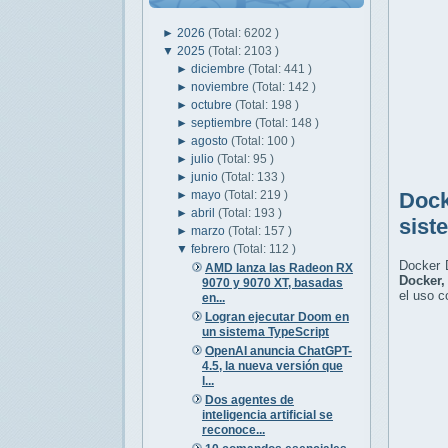
►
2026
(Total: 6202 )
▼
2025
(Total: 2103 )
►
diciembre
(Total: 441 )
►
noviembre
(Total: 142 )
►
octubre
(Total: 198 )
►
septiembre
(Total: 148 )
►
agosto
(Total: 100 )
►
julio
(Total: 95 )
►
junio
(Total: 133 )
►
mayo
(Total: 219 )
Dock
►
abril
(Total: 193 )
sist
►
marzo
(Total: 157 )
▼
febrero
(Total: 112 )
Docker D
AMD lanza las Radeon RX
Docker,
9070 y 9070 XT, basadas
el uso c
en...
Logran ejecutar Doom en
un sistema TypeScript
OpenAI anuncia ChatGPT-
4.5, la nueva versión que
l...
Dos agentes de
inteligencia artificial se
reconoce...