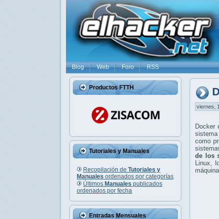
Blog
Web
Foro
RSS
Productos FTTH
D
viernes, 
Docker d
sistema 
como pr
sistemas
Tutoriales y Manuales
de los 
Linux, 
Recopilación de
Tutoriales y
máquina 
Manuales
ordenados por categorías
Últimos
Manuales
publicados
ordenados por fecha
Entradas Mensuales