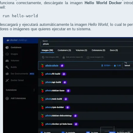
funciona correctamente, descárgate la imagen
Hello World Docker
intro
ell:
r run hello-world
descargará y ejecutará automáticamente la imagen
Hello World
, lo cual te p
ores o imágenes que quieres ejecutar en tu sistema.