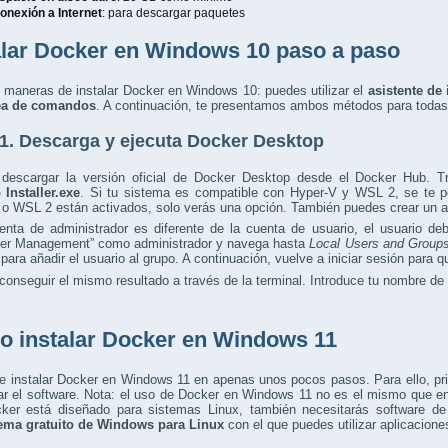
onexión a Internet
: para descargar paquetes
alar Docker en Windows 10 paso a paso
 maneras de instalar Docker en Windows 10: puedes utilizar el
asistente de 
nea de comandos
. A continuación, te presentamos ambos métodos para todas
1. Descarga y ejecuta Docker Desktop
descargar la versión oficial de Docker Desktop desde el Docker Hub. Tr
 Installer.exe
. Si tu sistema es compatible con Hyper-V y WSL 2, se te pe
o WSL 2 están activados, solo verás una opción. También puedes crear un acc
uenta de administrador es diferente de la cuenta de usuario, el usuario d
er Management” como administrador y navega hasta
Local Users and Groups
para añadir el usuario al grupo. A continuación, vuelve a iniciar sesión para q
onseguir el mismo resultado a través de la terminal. Introduce tu nombre de
 instalar Docker en Windows 11
 instalar Docker en Windows 11 en apenas unos pocos pasos. Para ello, prim
ar el software. Nota: el uso de Docker en Windows 11 no es el mismo que e
ker está diseñado para sistemas Linux, también necesitarás software d
ema gratuito de Windows para Linux
con el que puedes utilizar aplicacion