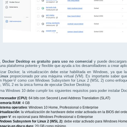
,
Docker Desktop es gratuito para uso no comercial
y puede descargarse
 una plataforma potente y flexible que ayuda a los desarrolladores a crear apl
lizar Docker, la virtualización debe estar habilitada en Windows, ya que l
Linux
proporcionado por una máquina virtual (VM). Es importante saber qu
on Hyper-V como con Windows Subsystem for Linux 2 (WSL 2) como enfoque 
, WSL 2 es la única forma de ejecutar Docker Desktop.
ma Windows 10 debe cumplir los siguientes requisitos para poder instalar Do
rocesador (CPU)
: 64 bits con Second Level Address Translation (SLAT)
emoria RAM
: 4 GB
istema operativo
: Windows 10 Home, Professional o Enterprise
irtualización
: la virtualización de hardware debe estar activada en la BIOS del or
yper-V
: es opcional para Windows Professional o Enterprise
indows Subsystem for Linux 2 (WSL 2)
: debe estar activado para Windows Hom
spacio en disco duro
: 20 GB como mínimo