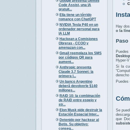
Google presenta Gemini
C
Code Assist, una IA
gratuit...
Inst
Ella tiene un tórrido
romance con ChatGPT
NVIDIA Tesla P40 en un
Hay dos
ordenador personal para
o la lí
IA LLM
Hackean a Comisiones
Paso 
Obreras - CCOO y
amenazan con...
Puedes 
Gmail reemplaza los SMS
Desktop
por códigos QR para
Hyper-V 
aument...
Si la c
Anthropic presenta
“Comput
Claude 3.7 Sonnet: la
derecho 
primera I...
Puedes c
Un banco Argentino
deberá devolverle $140
millones...
RAID 10: la combinación
Cómo
de RAID entre espejo y
str...
Elon Musk pide destruir la
Se puede
Estación Espacial Inter...
descarg
que Doc
Detenido por hackear al
subsist
Betis. Su objetivo:
conseg...