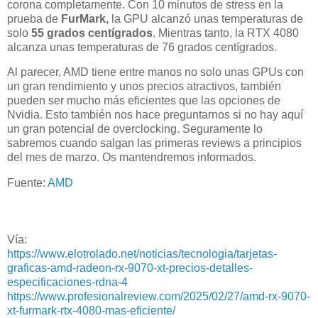
corona completamente. Con 10 minutos de stress en la
prueba de
FurMark,
la GPU alcanzó unas temperaturas de
solo
55 grados centígrados
. Mientras tanto, la RTX 4080
alcanza unas temperaturas de 76 grados centígrados.
Al parecer, AMD tiene entre manos no solo unas GPUs con
un gran rendimiento y unos precios atractivos, también
pueden ser mucho más eficientes que las opciones de
Nvidia. Esto también nos hace preguntarnos si no hay aquí
un gran potencial de overclocking. Seguramente lo
sabremos cuando salgan las primeras reviews a principios
del mes de marzo. Os mantendremos informados.
Fuente:
AMD
Vía:
https://www.elotrolado.net/noticias/tecnologia/tarjetas-
graficas-amd-radeon-rx-9070-xt-precios-detalles-
especificaciones-rdna-4
https://www.profesionalreview.com/2025/02/27/amd-rx-9070-
xt-furmark-rtx-4080-mas-eficiente/