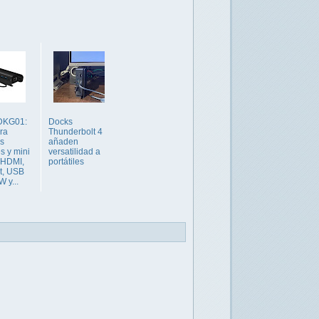
DKG01:
Docks
ra
Thunderbolt 4
s
añaden
es y mini
versatilidad a
 HDMI,
portátiles
t, USB
 y...