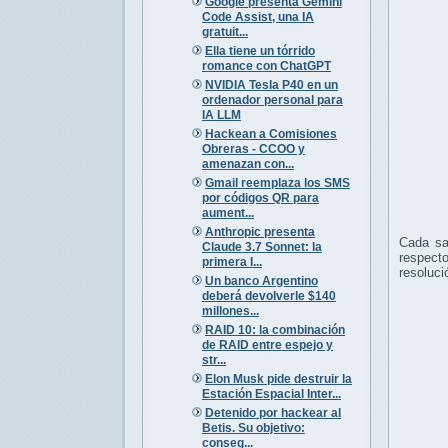
Google presenta Gemini
Code Assist, una IA
gratuit...
Ella tiene un tórrido
romance con ChatGPT
NVIDIA Tesla P40 en un
ordenador personal para
IA LLM
Hackean a Comisiones
Obreras - CCOO y
amenazan con...
Gmail reemplaza los SMS
por códigos QR para
aument...
Anthropic presenta
Cada sa
Claude 3.7 Sonnet: la
respect
primera I...
resoluci
Un banco Argentino
deberá devolverle $140
millones...
RAID 10: la combinación
de RAID entre espejo y
str...
Elon Musk pide destruir la
Estación Espacial Inter...
Detenido por hackear al
Betis. Su objetivo:
conseg...