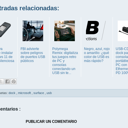
adas relacionadas:
ya
FBI advierte
Polymega
Negro, azul, rojo
USB-C
 instalar
sobre peligros
Remix: digitaliza
o amarillo: ¿qué
dock pa
s 11 de
de puertos USB
tus juegos retro
color de USB es
consola
ilenciosa
públicos
de PC y
más rápido?
portátil
consolas
PC con
conectando un
Etherne
USB sin te...
PD 100W
uetas:
dock
,
microsoft
,
surface
,
usb
entarios :
PUBLICAR UN COMENTARIO