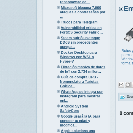
ransomware de ...
Entr
Microsoft bloquea 7.000
ataques a contraseñas por
...
Trucos para Telegram
Vulnerabilidad crítica en
FortiOS Security Fabric ...
Steam sufrió un ataque
DDoS sin precedentes
aunque...
Rufus 
Docker Desktop para
permite
Windows con WSL o
Window
Hyper-V
forma s
Filtración masiva de datos
de IoT con 2.734 millon...
Guía de compra GPU -
Nomenclatura Tarjetas
Gráfica...
WhatsApp se integra con
Instagram para mostrar
Etiq
enl...
Android System
SafetyCore
0 com
Google usará la IA para
conocer tu edad y
modifica...
Apple soluciona una