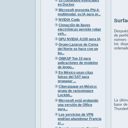
10 comandos esenciales
en Docker
Microsoft presenta Phi-4-
multimodal, su IA para pr...
NVIDIA Cuda
Surfa
Clonación de llaves
electrónicas permite robar
Después
veh...
de perif
GPU NVIDIA A100 para IA
número 
los dis
Grupo Lazarus de Corea
ordenad
del Norte se hace con un
bo...
OWASP Top 10 para
aplicaciones de modelos
de lengu...
En México usan citas
falsas del SAT para
propagar ...
Ciberataque en México:
grupo de ransomware
Lockbit...
La últim
Microsoft está probando
base de 
una versión de Office
Thunderb
para...
Los servicios de VPN
podrían abandonar Francia
si ...