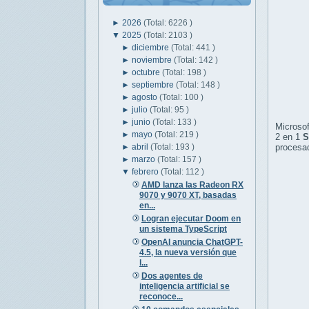
►
2026
(Total: 6226 )
▼
2025
(Total: 2103 )
►
diciembre
(Total: 441 )
►
noviembre
(Total: 142 )
►
octubre
(Total: 198 )
►
septiembre
(Total: 148 )
►
agosto
(Total: 100 )
►
julio
(Total: 95 )
►
junio
(Total: 133 )
Microsof
►
mayo
(Total: 219 )
2 en 1
S
►
abril
(Total: 193 )
procesad
►
marzo
(Total: 157 )
▼
febrero
(Total: 112 )
AMD lanza las Radeon RX
9070 y 9070 XT, basadas
en...
Logran ejecutar Doom en
un sistema TypeScript
OpenAI anuncia ChatGPT-
4.5, la nueva versión que
l...
Dos agentes de
inteligencia artificial se
reconoce...