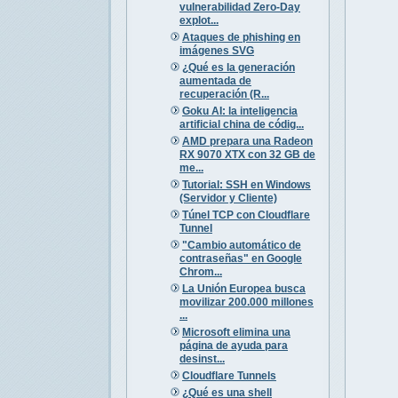
vulnerabilidad Zero-Day
explot...
Ataques de phishing en
imágenes SVG
¿Qué es la generación
aumentada de
recuperación (R...
Goku AI: la inteligencia
artificial china de códig...
AMD prepara una Radeon
RX 9070 XTX con 32 GB de
me...
Tutorial: SSH en Windows
(Servidor y Cliente)
Túnel TCP con Cloudflare
Tunnel
"Cambio automático de
contraseñas" en Google
Chrom...
La Unión Europea busca
movilizar 200.000 millones
...
Microsoft elimina una
página de ayuda para
desinst...
Cloudflare Tunnels
¿Qué es una shell