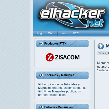
Blog
Web
Foro
RSS
Productos FTTH
M
martes, 4
Microso
usarse 
Surface.
Tutoriales y Manuales
Recopilación de
Tutoriales y
Manuales
ordenados por categorías
Últimos
Manuales
publicados
ordenados por fecha
Entradas Mensuales