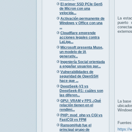
El primer SSD PCIe Gen5
de Micron con una
velocida...
La esta
Activación permanente de
puerto 
Windows y Office con una
conecta
...
externos
Cloudflare emprende
acciones legales contra
LaLiga...
Microsoft presenta Muse,
un modelo de IA
generativ...
Ingeniería Social orientada
a engañar usuarios par...
Vulnerabilidades de
seguridad de OpenSSH
hace que ...
DeepSeek-V3 vs
DeepSeek-R1: cuáles son
las diferen...
GPU: VRAM y FPS ¿Qué
La base 
relación tienen en el
ubicados
rendimi...
Windows
PHP: mod_php vs CGI vs
FastCGI vs FPM
Fuentes
RansomHub fue el
https:/
principal grupo de