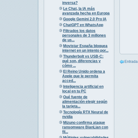
inversa?
Le Chat, la IA más
avanzada hecha en Europa
Google Gemini 2.0 Pro IA
ChatGPT en WhatsApp
Filtrados los datos
personales de 3 millones
de us...
Movistar España bloquea
internet en un intento por...
Thunderbolt vs USB-C:
qué son, diferencias y
Entrada
cómo ...
El Reino Unido ordena a
Apple que le permita
acced...
Inteligencia artificial en
local en tu PC
Qué fuente de
alimentación elegir según
la tarjeta...
Tecnología RTX Neural de
nvidia
Mizuno confirma ataque
ransomware BianLian con
fil...
Múltiples vulnerabilidades