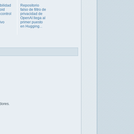
bilidad
Repositorio
oid
falso de filtro de
 control
privacidad de
OpenAI llega al
ivo
primer puesto
en Hugging...
dores.