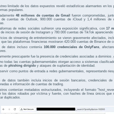
reo limitado de los datos expuestos reveló estadísticas alarmantes en los p
ormas populares.
madamente
48 millones de cuentas de Gmail
fueron comprometidas, junt
s de cuentas de Outlook, 900.000 cuentas de iCloud y 1,4 millones de di
as.
aformas de redes sociales sufrieron una exposición significativa, con
17 m
 de inicios de sesión de Instagram y 780.000 cuentas de TikTok apareciendo 
vicios de streaming de entretenimiento se vieron gravemente afectados, in
 que las plataformas financieras mostraron 420.000 cuentas de Binance de 
 de datos incluso contenía
100.000 credenciales de OnlyFans
, afecta
ores.
armente preocupante fue la presencia de credenciales asociadas a dominios
o todas las cuentas gubernamentales otorgan acceso a sistemas clasificados
as de
phishing dirigido
y ataques de suplantación de identidad.
servir como puntos de entrada a redes gubernamentales, representando riesg
 de datos también incluía inicios de sesión bancarios, credenciales de t
nedas e información de cuentas de trading.
istros contenían metadatos estructurados, incluyendo el formato "host_rev
ar los datos robados por víctima y fuente, con hashes de línea únicos que
tar duplicados.