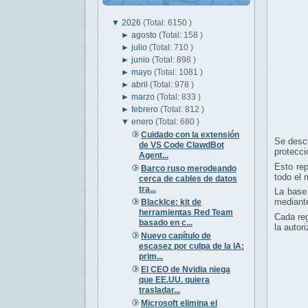
▼
2026
(Total: 6150 )
►
agosto
(Total: 158 )
►
julio
(Total: 710 )
►
junio
(Total: 898 )
►
mayo
(Total: 1081 )
►
abril
(Total: 978 )
►
marzo
(Total: 833 )
►
febrero
(Total: 812 )
▼
enero
(Total: 680 )
Cuidado con la extensión
Se desc
de VS Code ClawdBot
protecci
Agent...
Esto re
Barco ruso merodeando
todo el
cerca de cables de datos
tra...
La base
mediante
BlackIce: kit de
herramientas Red Team
Cada reg
basado en c...
la autor
Nuevo capítulo de
escasez por culpa de la IA:
prim...
El CEO de Nvidia niega
que EE.UU. quiera
trasladar...
Microsoft elimina el