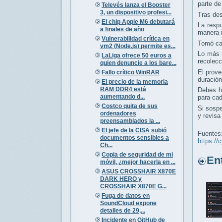
parte de
Televés lanza el Booster
3, un dispositivo profesi...
Tras des
El chip Apple M6 debutará
La respu
a finales de año
manera 
Vulnerabilidad crítica en
Tomó cas
vm2 (Node.js) permite es...
Lo más i
LaLiga ofrece 50 euros a
recolecc
quien denuncie a los bare...
El prove
Fallo crítico WinRAR
duración
El precio de la memoria
RAM DDR4 está
Debes ha
aumentando d...
para cad
Costco quita de sus
Si sospe
ordenadores
y revisa
preensamblados la ...
El jefe de la CISA subió
Fuentes
documentos sensibles a
https:/
Ch...
Copia de seguridad de mi
Entr
móvil, ¿mejor hacerla en ...
ASUS CROSSHAIR X870E
DARK HERO y
CROSSHAIR X870E G...
Fuga de datos en
SoundCloud expone
detalles de 29,...
Incidente en GitHub de