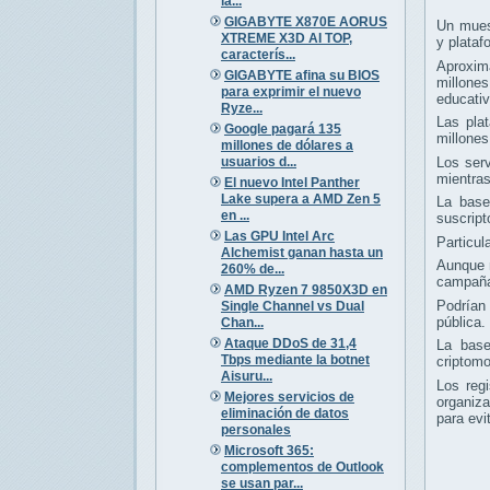
la...
GIGABYTE X870E AORUS
Un muest
XTREME X3D AI TOP,
y plataf
caracterís...
Aproxi
GIGABYTE afina su BIOS
millone
para exprimir el nuevo
educativ
Ryze...
Las plat
Google pagará 135
millones
millones de dólares a
usuarios d...
Los ser
mientras
El nuevo Intel Panther
Lake supera a AMD Zen 5
La base
en ...
suscript
Las GPU Intel Arc
Particul
Alchemist ganan hasta un
Aunque n
260% de...
campañ
AMD Ryzen 7 9850X3D en
Podrían 
Single Channel vs Dual
pública.
Chan...
Ataque DDoS de 31,4
La base
Tbps mediante la botnet
criptomo
Aisuru...
Los reg
Mejores servicios de
organiz
eliminación de datos
para evi
personales
Microsoft 365:
complementos de Outlook
se usan par...