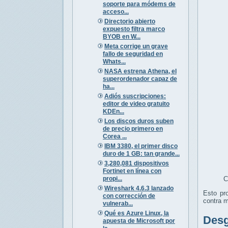
soporte para módems de
acceso...
Directorio abierto
expuesto filtra marco
BYOB en W...
Meta corrige un grave
fallo de seguridad en
Whats...
NASA estrena Athena, el
superordenador capaz de
ha...
Adiós suscripciones:
editor de video gratuito
KDEn...
Los discos duros suben
de precio primero en
Corea ...
IBM 3380, el primer disco
duro de 1 GB: tan grande...
3,280,081 dispositivos
Fortinet en línea con
propi...
C
Wireshark 4.6.3 lanzado
Esto pr
con corrección de
contra m
vulnerab...
Qué es Azure Linux, la
Desg
apuesta de Microsoft por