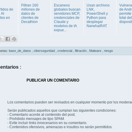
Filtran 160
Escaneos
Usan archivos
Vulnera
tidos de
millones de
globales buscan
LNK,
de Andr
 AI
datos de
servidores MCP,
PowerShell y
permite
tos en
clientes de
credenciales de
Python para
total del
e
Decathlon
Claude y
desplegar
disposit
modelos de IA
NarwhalRAT
expue...
uetas:
base_de_datos
,
ciberseguridad
,
credencial
,
filtración
,
Malware
,
riesgo
entarios :
PUBLICAR UN COMENTARIO
Los comentarios pueden ser revisados en cualquier momento por los modera
Serán publicados aquellos que cumplan las siguientes condiciones:
- Comentario acorde al contenido del post.
- Prohibido mensajes de tipo SPAM.
- Evite incluir links innecesarios en su comentario.
- Contenidos ofensivos, amenazas e insultos no serán permitidos.