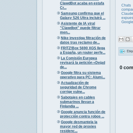
ClawdBot acaba en estafa
Chats
Cr...
compar
Samsung confirma que el
Claude
Galaxy S26 Ultra incluirá ...
expues
Googl
Asistente de IA viral
"Clawdbot" puede filtrar
men...
Nike investiga filtración de
datos tras reclamo de...
FRITZ!Box 5690 XGS llega
Etiq
a España, un router perfe...
La Comisión Europea
revisará la petición «Dejad
de...
0 com
Google filtra su sistema
operativo para PC: Alumi...
Actualización de
seguridad de Chrome
corrige vulne...
Sabotajes en cables
submarinos llevan a
Finlandia ...
Google anuncia función de
protección contra robos ...
Google desmantela la
mayor red de proxies
residenc...