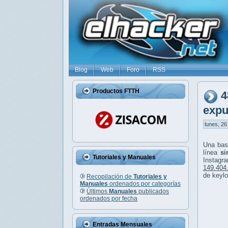
Blog
Web
Foro
RSS
Productos FTTH
4
expu
lunes, 26
Una bas
línea
si
Tutoriales y Manuales
Instagra
149.404
de keylo
Recopilación de
Tutoriales y
Manuales
ordenados por categorías
Últimos
Manuales
publicados
ordenados por fecha
Entradas Mensuales