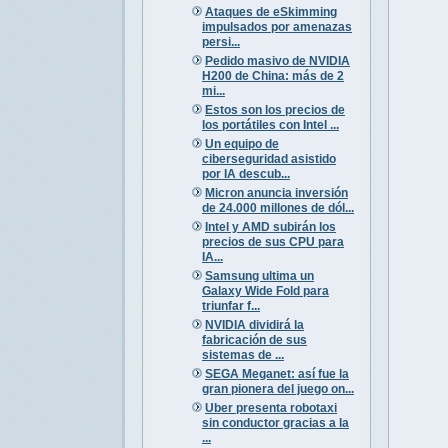
Ataques de eSkimming
impulsados por amenazas
persi...
Pedido masivo de NVIDIA
H200 de China: más de 2
mi...
Estos son los precios de
los portátiles con Intel ...
Un equipo de
ciberseguridad asistido
por IA descub...
Micron anuncia inversión
de 24.000 millones de dól...
Intel y AMD subirán los
precios de sus CPU para
IA...
Samsung ultima un
Galaxy Wide Fold para
triunfar f...
NVIDIA dividirá la
fabricación de sus
sistemas de ...
SEGA Meganet: así fue la
gran pionera del juego on...
Uber presenta robotaxi
sin conductor gracias a la
...