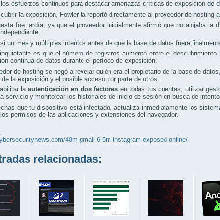
 los esfuerzos continuos para destacar amenazas críticas de exposición de d
cubrir la exposición, Fowler la reportó directamente al proveedor de hosting 
esta fue tardía, ya que el proveedor inicialmente afirmó que no alojaba la 
independiente.
i un mes y múltiples intentos antes de que la base de datos fuera finalment
nquietante es que el número de registros aumentó entre el descubrimiento inic
ión continua de datos durante el período de exposición.
edor de hosting se negó a revelar quién era el propietario de la base de datos
 de la exposición y el posible acceso por parte de otros.
bilitar la
autenticación en dos factores
en todas tus cuentas, utilizar ges
a servicio y monitorear los historiales de inicio de sesión en busca de inten
chas que tu dispositivo está infectado, actualiza inmediatamente los sist
 los permisos de las aplicaciones y extensiones del navegador.
:
/cybersecuritynews.com/48m-gmail-6-5m-instagram-exposed-online/
adas relacionadas: