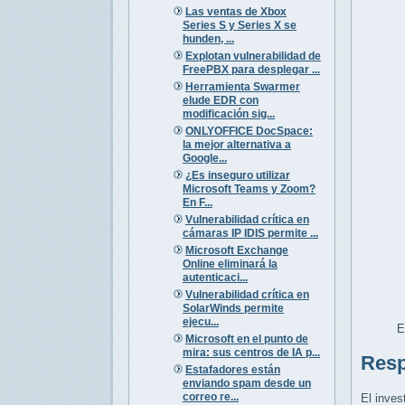
Las ventas de Xbox
Series S y Series X se
hunden, ...
Explotan vulnerabilidad de
FreePBX para desplegar ...
Herramienta Swarmer
elude EDR con
modificación sig...
ONLYOFFICE DocSpace:
la mejor alternativa a
Google...
¿Es inseguro utilizar
Microsoft Teams y Zoom?
En F...
Vulnerabilidad crítica en
cámaras IP IDIS permite ...
Microsoft Exchange
Online eliminará la
autenticaci...
Vulnerabilidad crítica en
SolarWinds permite
ejecu...
E
Microsoft en el punto de
mira: sus centros de IA p...
Resp
Estafadores están
enviando spam desde un
correo re...
El inves