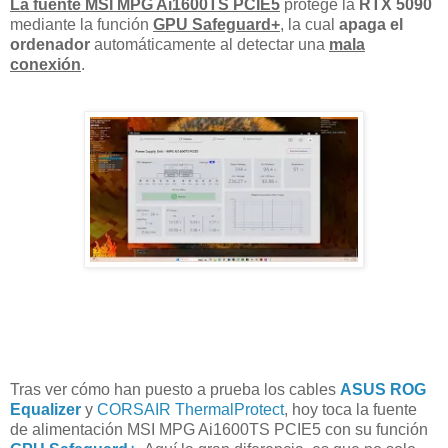
La fuente MSI MPG Ai1600TS PCIE5
protege la
RTX 5090
mediante la función
GPU Safeguard+
, la cual
apaga el
ordenador
automáticamente al detectar una
mala
conexión
.
Tras ver cómo han puesto a prueba los cables
ASUS ROG
Equalizer
y
CORSAIR ThermalProtect
, hoy toca la fuente
de alimentación MSI MPG Ai1600TS PCIE5 con su función