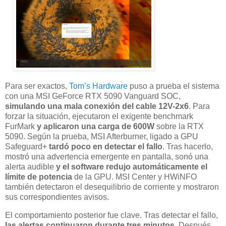
Para ser exactos,
Tom’s Hardware
puso a prueba el sistema
con una MSI GeForce RTX 5090 Vanguard SOC,
simulando una mala conexión del cable 12V-2x6
. Para
forzar la situación, ejecutaron el exigente benchmark
FurMark
y aplicaron una carga de 600W
sobre la RTX
5090. Según la prueba, MSI Afterburner, ligado a GPU
Safeguard+
tardó poco en detectar el fallo
. Tras hacerlo,
mostró una advertencia emergente en pantalla, sonó una
alerta audible
y el software redujo automáticamente el
límite de potencia
de la GPU. MSI Center y HWiNFO
también detectaron el desequilibrio de corriente y mostraron
sus correspondientes avisos.
El comportamiento posterior fue clave. Tras detectar el fallo,
las alertas continuaron durante tres minutos
. Después