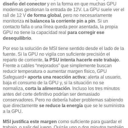
diseño del conector
y en la forma en que muchas GPU
modernas gestionan la entrada de 12V. La GPU suele ver el
raíl de 12 V
de forma global
, pero no necesariamente
monitoriza
ni balancea la corriente pin a pin
. Si un
contacto falla o una línea queda peor asentada, la propia
GPU no tiene la capacidad real
para corregir ese
desequilibrio
.
Por eso la solución de MSI tiene sentido desde el lado de la
fuente. Si la GPU no vigila con suficiente precisión el
reparto de corriente,
la PSU intenta hacerle este trabajo
.
Frente a cables “mejorados” que simplemente buscan
reducir temperatura o aumentar margen físico, GPU
Safeguard+
aporta una reacción activa:
alerta al usuario,
baja el consumo de la GPU y, si la situación no se
normaliza,
corta la alimentación
. Incluso los tres minutos
antes del corte definitivo podrían ser demasiado
conservadores. Pero no debería haber problemas sabiendo
que directamente
se reduce la energía
que se le suministra
a la GPU.
MSI justifica este margen
como suficiente para guardar el
trabajo, o salir del juego. Quizás uno o dos minutos también