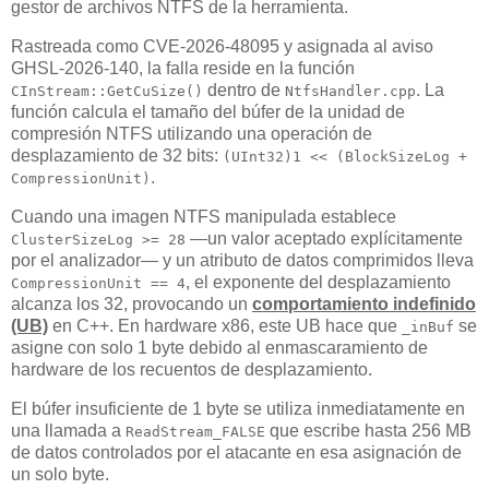
gestor de archivos NTFS de la herramienta.
Rastreada como CVE-2026-48095 y asignada al aviso
GHSL-2026-140, la falla reside en la función
dentro de
. La
CInStream::GetCuSize()
NtfsHandler.cpp
función calcula el tamaño del búfer de la unidad de
compresión NTFS utilizando una operación de
desplazamiento de 32 bits:
(UInt32)1 << (BlockSizeLog +
.
CompressionUnit)
Cuando una imagen NTFS manipulada establece
—un valor aceptado explícitamente
ClusterSizeLog >= 28
por el analizador— y un atributo de datos comprimidos lleva
, el exponente del desplazamiento
CompressionUnit == 4
alcanza los 32, provocando un
comportamiento indefinido
(UB)
en C++. En hardware x86, este UB hace que
se
_inBuf
asigne con solo 1 byte debido al enmascaramiento de
hardware de los recuentos de desplazamiento.
El búfer insuficiente de 1 byte se utiliza inmediatamente en
una llamada a
que escribe hasta 256 MB
ReadStream_FALSE
de datos controlados por el atacante en esa asignación de
un solo byte.