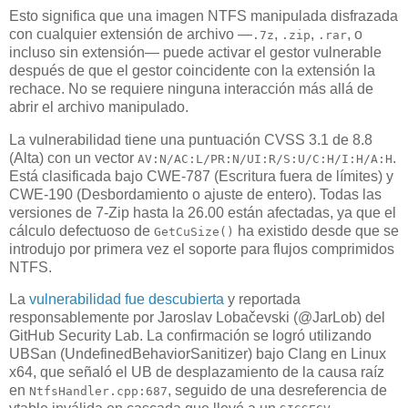
Esto significa que una imagen NTFS manipulada disfrazada
con cualquier extensión de archivo —
,
,
, o
.7z
.zip
.rar
incluso sin extensión— puede activar el gestor vulnerable
después de que el gestor coincidente con la extensión la
rechace. No se requiere ninguna interacción más allá de
abrir el archivo manipulado.
La vulnerabilidad tiene una puntuación CVSS 3.1 de 8.8
(Alta) con un vector
.
AV:N/AC:L/PR:N/UI:R/S:U/C:H/I:H/A:H
Está clasificada bajo CWE-787 (Escritura fuera de límites) y
CWE-190 (Desbordamiento o ajuste de entero). Todas las
versiones de 7-Zip hasta la 26.00 están afectadas, ya que el
cálculo defectuoso de
ha existido desde que se
GetCuSize()
introdujo por primera vez el soporte para flujos comprimidos
NTFS.
La
vulnerabilidad fue descubierta
y reportada
responsablemente por Jaroslav Lobačevski (@JarLob) del
GitHub Security Lab. La confirmación se logró utilizando
UBSan (UndefinedBehaviorSanitizer) bajo Clang en Linux
x64, que señaló el UB de desplazamiento de la causa raíz
en
, seguido de una desreferencia de
NtfsHandler.cpp:687