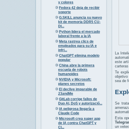
y colores
Fedora 42 deja de recibir
soporte
G.SKILL anuncia su nuevo
kit de memoria DDR5 CU-
DI...
Python lidera el mercado
laboral frente a la IA
Meta rastrea clics de
empleados para su IA e
infri...
La Intel
ChatGPT elimina modelo
automati
popular
este art
China abre la primera
carteras
escuela de robots
Te expl
humanoides
objetivo
NVIDIA y Microsoft:
sea de f
planes secretos
El declive imparable de
Expl
23andMe
GitLab corrige fallos de
Se trat
Duo AI, DoS y autorizació...
amenaza
IA peligrosa llegaría a
automati
Claude Code
Esta ope
Microsoft crea super app
Telegr
de IA contra ChatGPT y
un veter
Cl...