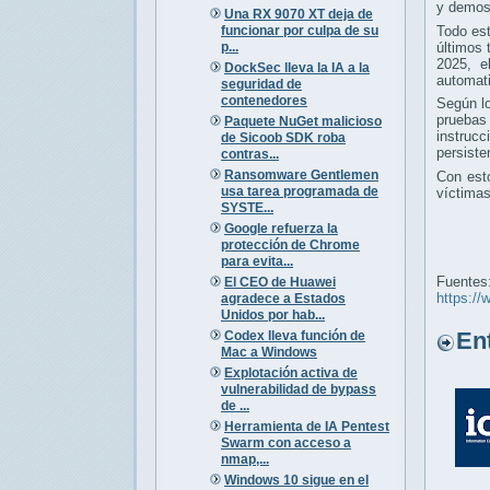
y demost
Una RX 9070 XT deja de
funcionar por culpa de su
Todo est
p...
últimos 
2025, e
DockSec lleva la IA a la
automat
seguridad de
contenedores
Según lo
pruebas
Paquete NuGet malicioso
instruc
de Sicoob SDK roba
persiste
contras...
Ransomware Gentlemen
Con esto
usa tarea programada de
víctimas
SYSTE...
Google refuerza la
protección de Chrome
para evita...
Fuentes
El CEO de Huawei
https://
agradece a Estados
Unidos por hab...
Entr
Codex lleva función de
Mac a Windows
Explotación activa de
vulnerabilidad de bypass
de ...
Herramienta de IA Pentest
Swarm con acceso a
nmap,...
Windows 10 sigue en el