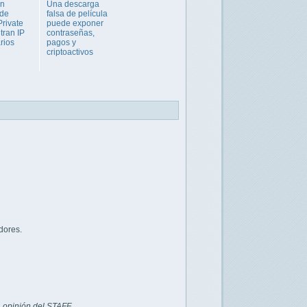
en
Una descarga
 de
falsa de película
Private
puede exponer
ltran IP
contraseñas,
rios
pagos y
criptoactivos
dores.
 opinión del STAFF.