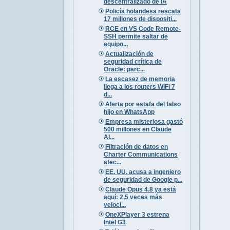
descentralizado de IA
Policía holandesa rescata
17 millones de dispositi...
RCE en VS Code Remote-
SSH permite saltar de
equipo...
Actualización de
seguridad crítica de
Oracle: parc...
La escasez de memoria
llega a los routers WiFi 7
d...
Alerta por estafa del falso
hijo en WhatsApp
Empresa misteriosa gastó
500 millones en Claude
AI...
Filtración de datos en
Charter Communications
afec...
EE. UU. acusa a ingeniero
de seguridad de Google p...
Claude Opus 4.8 ya está
aquí: 2,5 veces más
veloci...
OneXPlayer 3 estrena
Intel G3