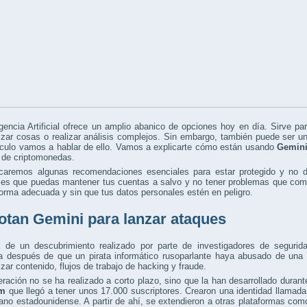
igencia Artificial ofrece un amplio abanico de opciones hoy en día. Sirve par
zar cosas o realizar análisis complejos. Sin embargo, también puede ser u
ículo vamos a hablar de ello. Vamos a explicarte cómo están usando
Gemin
 de criptomonedas.
icaremos algunas recomendaciones esenciales para estar protegido y no dar
 es que puedas mantener tus cuentas a salvo y no tener problemas que compr
orma adecuada y sin que tus datos personales estén en peligro.
otan Gemini para lanzar ataques
a de un descubrimiento realizado por parte de investigadores de seguri
 después de que un pirata informático rusoparlante haya abusado de una 
zar contenido, flujos de trabajo de hacking y fraude.
ración no se ha realizado a corto plazo, sino que la han desarrollado duran
am
que llegó a tener unos 17.000 suscriptores. Crearon una identidad llamad
ano estadounidense. A partir de ahí, se extendieron a otras plataformas como 