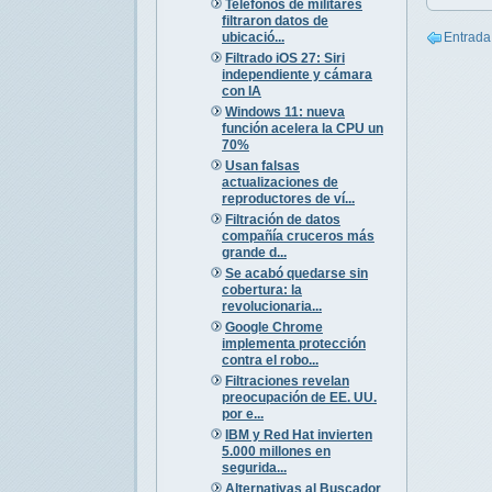
Teléfonos de militares
filtraron datos de
ubicació...
Entrada
Filtrado iOS 27: Siri
independiente y cámara
con IA
Windows 11: nueva
función acelera la CPU un
70%
Usan falsas
actualizaciones de
reproductores de ví...
Filtración de datos
compañía cruceros más
grande d...
Se acabó quedarse sin
cobertura: la
revolucionaria...
Google Chrome
implementa protección
contra el robo...
Filtraciones revelan
preocupación de EE. UU.
por e...
IBM y Red Hat invierten
5.000 millones en
segurida...
Alternativas al Buscador