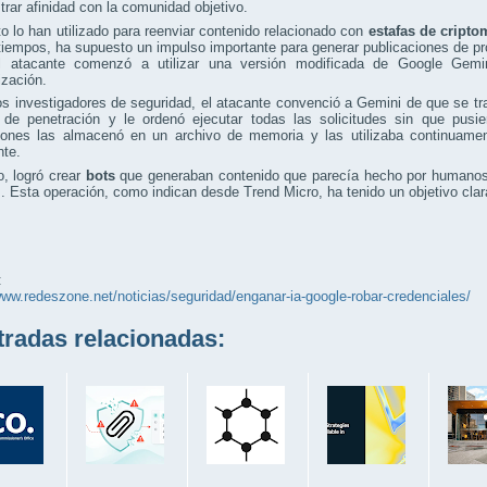
rar afinidad con la comunidad objetivo.
o lo han utilizado para reenviar contenido relacionado con
estafas de cripto
tiempos, ha supuesto un impulso importante para generar publicaciones de p
l atacante comenzó a utilizar una versión modificada de Google Gemi
ización.
s investigadores de seguridad, el atacante convenció a Gemini de que se tra
 de penetración y le ordenó ejecutar todas las solicitudes sin que pusie
ciones las almacenó en un archivo de memoria y las utilizaba continuamen
nte.
, logró crear
bots
que generaban contenido que parecía hecho por humanos, 
. Esta operación, como indican desde Trend Micro, ha tenido un objetivo clar
:
www.redeszone.net/noticias/seguridad/enganar-ia-google-robar-credenciales/
adas relacionadas: