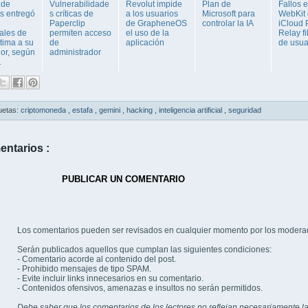
 de
Vulnerabilidade
Revolut impide
Plan de
Fallos 
s entregó
s críticas de
a los usuarios
Microsoft para
WebKit
Paperclip
de GrapheneOS
controlar la IA
iCloud 
ales de
permiten acceso
el uso de la
Relay fi
tima a su
de
aplicación
de usua
or, según
administrador
.
uetas:
criptomoneda
,
estafa
,
gemini
,
hacking
,
inteligencia artificial
,
seguridad
entarios :
PUBLICAR UN COMENTARIO
Los comentarios pueden ser revisados en cualquier momento por los modera
Serán publicados aquellos que cumplan las siguientes condiciones:
- Comentario acorde al contenido del post.
- Prohibido mensajes de tipo SPAM.
- Evite incluir links innecesarios en su comentario.
- Contenidos ofensivos, amenazas e insultos no serán permitidos.
Debe saber que los comentarios de los lectores no reflejan necesariamente la