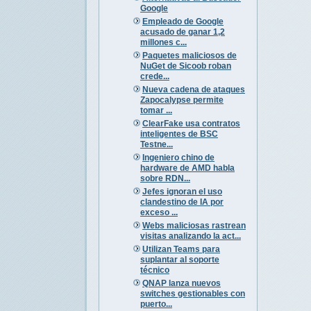
Google
Empleado de Google
acusado de ganar 1,2
millones c...
Paquetes maliciosos de
NuGet de Sicoob roban
crede...
Nueva cadena de ataques
Zapocalypse permite
tomar ...
ClearFake usa contratos
inteligentes de BSC
Testne...
Ingeniero chino de
hardware de AMD habla
sobre RDN...
Jefes ignoran el uso
clandestino de IA por
exceso ...
Webs maliciosas rastrean
visitas analizando la act...
Utilizan Teams para
suplantar al soporte
técnico
QNAP lanza nuevos
switches gestionables con
puerto...