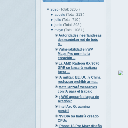
▼
2026
(Total: 6205 )
►
agosto
(Total: 213 )
►
julio
(Total: 710 )
►
junio
(Total: 898 )
▼
mayo
(Total: 1081 )
Autoridades neerlandesas
desmantelan red de bots
q...
Vulnerabilidad en WP
Maps Pro permite la
creación ...
La AMD Radeon RX 9070
GRE se lanzará mañana
fuera ...
IA militar: EE. UU. y China
rechazan prohibir arma...
Meta lanzará wearables
con IA para el trabajo
¿AWS agotará el agua de
Aragón?
Intel Arc G: gaming
portátil
NVIDIA ya habría creado
CPUs
iPhone 18 Pro Max: diseño