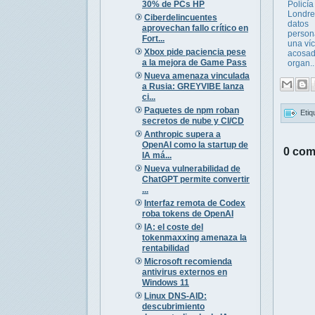
30% de PCs HP
Policía
Londre
Ciberdelincuentes
datos
aprovechan fallo crítico en
person
Fort...
una víc
Xbox pide paciencia pese
acosad
a la mejora de Game Pass
organ..
Nueva amenaza vinculada
a Rusia: GREYVIBE lanza
ci...
Paquetes de npm roban
Etiq
secretos de nube y CI/CD
Anthropic supera a
OpenAI como la startup de
0 com
IA má...
Nueva vulnerabilidad de
ChatGPT permite convertir
...
Interfaz remota de Codex
roba tokens de OpenAI
IA: el coste del
tokenmaxxing amenaza la
rentabilidad
Microsoft recomienda
antivirus externos en
Windows 11
Linux DNS-AID:
descubrimiento