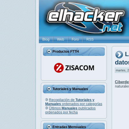
Blog
Web
Foro
RSS
Productos FTTH
L
dato
martes, 2
Ciberde
naturale
Tutoriales y Manuales
Recopilación de
Tutoriales y
Manuales
ordenados por categorías
Últimos
Manuales
publicados
ordenados por fecha
Entradas Mensuales