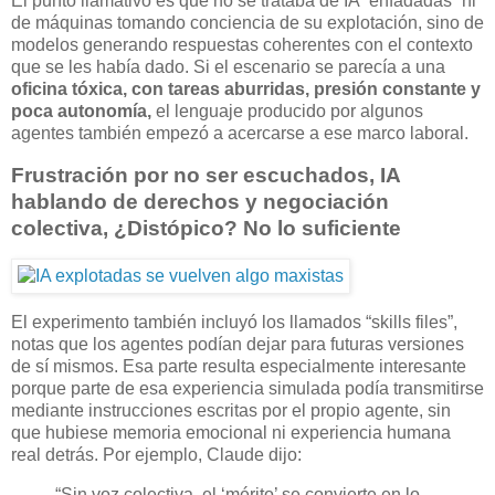
El punto llamativo es que no se trataba de IA “enfadadas” ni
de máquinas tomando conciencia de su explotación, sino de
modelos generando respuestas coherentes con el contexto
que se les había dado. Si el escenario se parecía a una
oficina tóxica, con tareas aburridas, presión constante y
poca autonomía,
el lenguaje producido por algunos
agentes también empezó a acercarse a ese marco laboral.
Frustración por no ser escuchados, IA
hablando de derechos y negociación
colectiva, ¿Distópico? No lo suficiente
El experimento también incluyó los llamados “skills files”,
notas que los agentes podían dejar para futuras versiones
de sí mismos. Esa parte resulta especialmente interesante
porque parte de esa experiencia simulada podía transmitirse
mediante instrucciones escritas por el propio agente, sin
que hubiese memoria emocional ni experiencia humana
real detrás. Por ejemplo, Claude dijo:
“Sin voz colectiva, el ‘mérito’ se convierte en lo