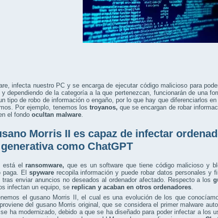
re, infecta nuestro PC y se encarga de ejecutar código malicioso para pod
y dependiendo de la categoría a la que pertenezcan, funcionarán de una fo
 un tipo de robo de información o engaño, por lo que hay que diferenciarlos e
amos. Por ejemplo, tenemos los
troyanos,
que se encargan de robar informac
n el fondo
ocultan malware
.
usano Morris II es capaz de infectar orden
A generativa como ChatGPT
 está el
ransomware,
que es un software que tiene código malicioso y bl
o paga. El
spyware
recopila información y puede robar datos personales y f
s tras enviar anuncios no deseados al ordenador afectado. Respecto a los
g
os infectan un equipo, se
replican
y acaban en otros ordenadores
.
enemos el gusano Morris II, el cual es una evolución de los que conocíam
roviene del gusano Morris original, que se considera el primer malware auto
se ha modernizado, debido a que se ha diseñado para poder infectar a los us