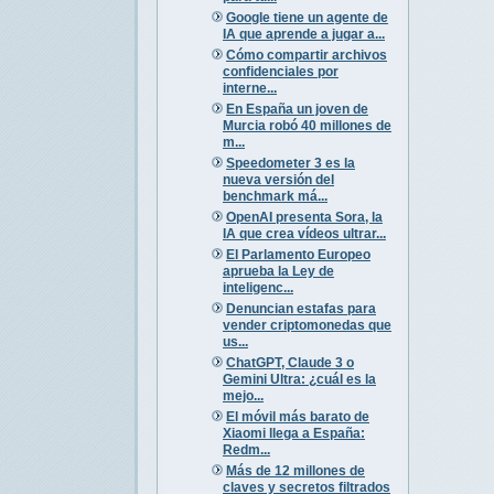
Google tiene un agente de
IA que aprende a jugar a...
Cómo compartir archivos
confidenciales por
interne...
En España un joven de
Murcia robó 40 millones de
m...
Speedometer 3 es la
nueva versión del
benchmark má...
OpenAI presenta Sora, la
IA que crea vídeos ultrar...
El Parlamento Europeo
aprueba la Ley de
inteligenc...
Denuncian estafas para
vender criptomonedas que
us...
ChatGPT, Claude 3 o
Gemini Ultra: ¿cuál es la
mejo...
El móvil más barato de
Xiaomi llega a España:
Redm...
Más de 12 millones de
claves y secretos filtrados