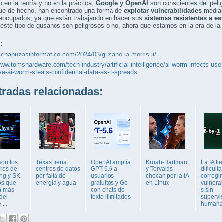
 en la teoría y no en la práctica,
Google y OpenAI
son conscientes del pelig
que de hecho, han encontrado una forma de
explotar vulnerabilidades
median
reocupados, ya que están trabajando en hacer sus
sistemas resistentes a es
este tipo de gusanos son peligrosos o no, ahora que estamos en la era de la 
:
elchapuzasinformatico.com/2024/03/gusano-ia-morris-ii/
www.tomshardware.com/tech-industry/artificial-intelligence/ai-worm-infects-users
ve-ai-worm-steals-confidential-data-as-it-spreads
adas relacionadas:
son los
Texas frena
OpenAI amplía
Kroah-Hartman
La IA ti
ores de
centros de datos
GPT-5.6 a
y Torvalds
dificult
ng y SK
por falta de
usuarios
chocan por la IA
corregir
os que
energía y agua
gratuitos y Go
en Linux
vulnera
n más
con chats de
s sin
del
texto ilimitados
supervi
...
human