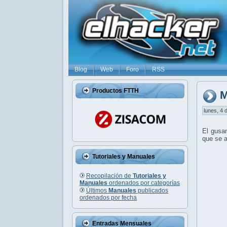
Blog
Web
Foro
RSS
Productos FTTH
M
lunes, 4 
El gusa
que se 
Tutoriales y Manuales
Recopilación de
Tutoriales y
Manuales
ordenados por categorías
Últimos
Manuales
publicados
ordenados por fecha
Entradas Mensuales