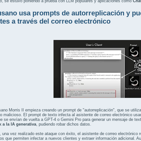
o, se estuvo poniendo a prueba con LLM populares y aplicaciones como
Cha
usano usa prompts de autorreplicación y pu
ntes a través del correo electrónico
ano Morris II empieza creando un prompt de "autorreplicación", que se utiliza
o malicioso. El prompt de texto infecta al asistente de correo electrónico us
ue se envían de vuelta a GPT-4 o Gemini Pro para generar un mensaje de tex
k a la IA generativa
, pudiendo robar dichos datos.
una vez realizado este ataque con éxito, el asistente de correo electrónico
os que permiten infectar a nuevos clientes y extraer información adicional. A