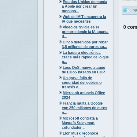
Estados Unidos demanda
a Apple por crear un
Etiq
monopo...
Web del MIT encuentra la
IA que necesites
0 com
Vídeo de Nvidia es el
primero donde la IA apunta
d...
Cinco detenidos por robar
3,5 millones de euros co...
La basura electrónica
crece más rápido de lo que
p...
Loop DoS: nuevo ataque
de DDoS basado en UDP
Un grave fallo de
seguridad del gobierno
francés e...
Microsoft anuncia Office
2024
Francia multa a Google
con 250 millones de euros
p...
Microsoft contrata a
Mustafa Suleyman,
cofundador ...
Elon Musk reconoce