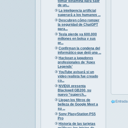
tomar ketamina para salir
de un...
La inteligencia artificial
superará a los humanos ...
Descubren cómo romper
la seguridad de ChatGPT
para...
Tesla pierde ya 600.000
millones en bolsa y sus
pr...
Confirman la condena del
informático que dejó una ...
Hackean a jugadores
profesionales de ‘Apex
Legends’
YouTube avisará si un
video realista fue creado
co...
NVIDIA presenta
Blackwell GB200, su
nuevo “superch...
Llegan los filtros de
Entrada
belleza de Google Meet a
su ...
Sony PlasyStation PS5
Pro
Historia de las tarjetas
gráficas: los inicios de ...