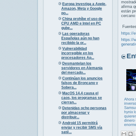
mostrado
Europa investiga a Apple,
afirma 
Amazon, Meta y Google
están p
po...
cercano 
China prohíbe el uso de
CPU AMD e Intel en PC
Fuentes
gube...
https://
Las operadoras
Españolas aún no han
https://
recibido la or...
generati
Vulnerabilidad
incorregible en los
Entr
procesadores Ap...
Desmantelan los
servidores en Alemania
del mercado...
Continúan los anuncios
falsos de Broncano y
Sobera...
MacOS 14.4 causa el
caos, los programas se
Ahora 
cierran...
invers
Samsu
Detenidas ocho personas
hynix l
por almacenar y
quiere
distribuir...
dinero 
Android 15 permitirá
enorme 
enviar y recibir SMS vía
saté...