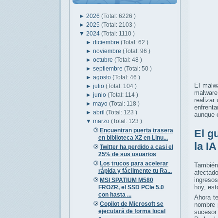
►
2026
(Total: 6226 )
►
2025
(Total: 2103 )
▼
2024
(Total: 1110 )
►
diciembre
(Total: 62 )
►
noviembre
(Total: 96 )
►
octubre
(Total: 48 )
►
septiembre
(Total: 50 )
►
agosto
(Total: 46 )
El malwa
►
julio
(Total: 104 )
malware 
►
junio
(Total: 114 )
realizar
►
mayo
(Total: 118 )
enfrent
►
abril
(Total: 123 )
aunque e
▼
marzo
(Total: 123 )
Encuentran puerta trasera
El g
en biblioteca XZ en Linu...
la I
Twitter ha perdido a casi el
25% de sus usuarios
Los trucos para acelerar
También
rápida y fácilmente tu Ra...
afectad
ingreso
MSI SPATIUM M580
hoy, est
FROZR, el SSD PCIe 5.0
con hasta ...
Ahora t
Copilot de Microsoft se
nombre p
ejecutará de forma local
sucesor 