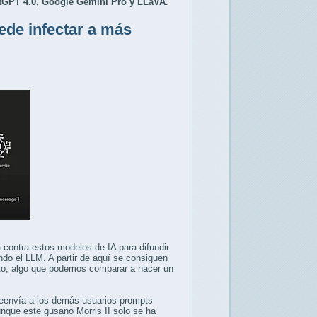
tGPT 4.0
,
Google Gemini Pro y LLaVA
.
ede infectar a más
 contra estos modelos de IA para difundir
ando el LLM. A partir de aquí se consiguen
to, algo que podemos comparar a hacer un
 reenvía a los demás usuarios prompts
unque este gusano Morris II solo se ha