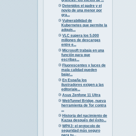
Detenidos el padre y el
novio de una menor por
gra...
Vulnerabilidad de
Kubernetes que permite la
adquis...
VLC supera los 5.000
millones de descargas
entre e...
Microsoft trabaja en una
función para que
escribas...
Fluorescentes y luces de
mala calidad pueden
bajar...
En España los
ilustradores exigen a las
editoriale...
Asus Zenfone 11 Ultra
WebTunnel Bridge, nueva
herramienta de Tor contra
...
Historia del nacimiento de
Kazaa después del éxito...
WPA3: el protocolo de
seguridad más seguro
para tu...