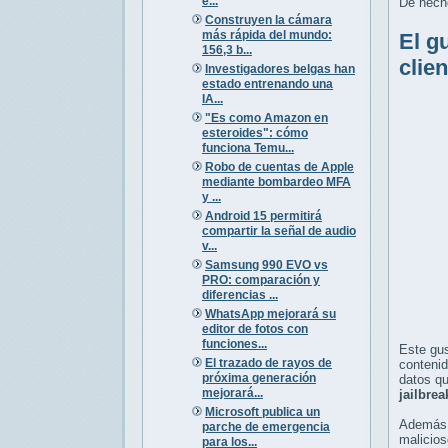
e...
De hech
Construyen la cámara
más rápida del mundo:
El g
156,3 b...
clie
Investigadores belgas han
estado entrenando una
IA...
"Es como Amazon en
esteroides": cómo
funciona Temu...
Robo de cuentas de Apple
mediante bombardeo MFA
y ...
Android 15 permitirá
compartir la señal de audio
v...
Samsung 990 EVO vs
PRO: comparación y
diferencias ...
WhatsApp mejorará su
editor de fotos con
funciones...
Este gus
El trazado de rayos de
contenid
próxima generación
datos q
mejorará...
jailbrea
Microsoft publica un
Además, 
parche de emergencia
malicios
para los...