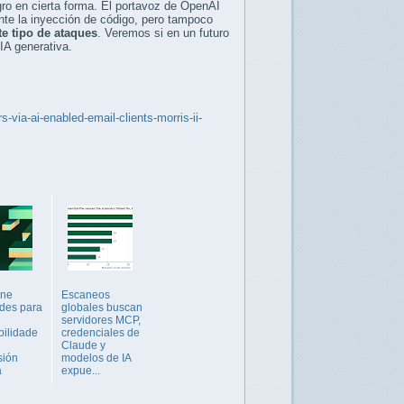
ro en cierta forma. El portavoz de OpenAI
te la inyección de código, pero tampoco
te tipo de ataques
. Veremos si en un futuro
IA generativa.
-via-ai-enabled-email-clients-morris-ii-
ene
Escaneos
ades para
globales buscan
servidores MCP,
bilidade
credenciales de
Claude y
sión
modelos de IA
a
expue...